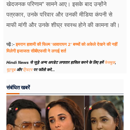
खेदजनक परिणाम” सामने आए। इसके बाद उन्होंने
पत्रकार, उनके परिवार और उनकी मीडिया कंपनी से
माफी मांगी और उनके शीघ्र स्वस्थ होने की कामना की।
इमरान हाशमी की फिल्म 'आवारापन 2' बच्चों को अकेले देखने की नहीं
पढ़ें :-
मिलेगी इजाजत! सीबीएफसी ने लगाई शर्त
Hindi News से जुड़े अन्य अपडेट लगातार हासिल करने के लिए हमें
फेसबुक
,
यूट्यूब
और
ट्विटर
पर फॉलो करे...
संबंधित खबरें