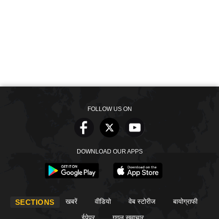
FOLLOW US ON
DOWNLOAD OUR APPS
खबरें
वीडियो
वेब स्टोरीज
बायोग्राफी
SECTIONS
ईपेपर
गूगल समाचार