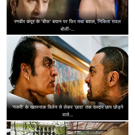
रणबीर कपूर के 'बीफ' बयान पर फिर मचा बवाल, निकिता रावल
बोलीं-...
‘गजनी’ के खतरनाक विलेन से लेकर ‘छावा’ तक दमदार छाप छोड़ने
वाले...