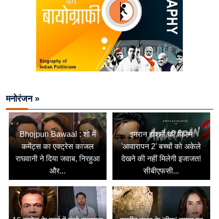
मनोरंजन »
Bhojpuri Bawaal : शो में
इमरान हाशमी की फिल्म
कमेंट्स का एक्ट्रेस काजल
'आवारापन 2' बच्चों को अकेले
राघवानी ने दिया जवाब, निरहुआ
देखने की नहीं मिलेगी इजाजत!
और...
सीबीएफसी...