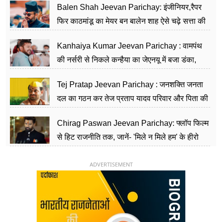
Balen Shah Jeevan Parichay: इंजीनियर,रैपर
फिर काठमांडू का मेयर बन बालेन शाह ऐसे चढ़े सत्ता की
सीढ़ियां, अब चलाएंगे नेपाल सरकार
Kanhaiya Kumar Jeevan Parichay : वामपंथ
की नर्सरी से निकले कन्हैया का जेएनयू में बजा डंका,
शिक्षा को मानते हैं समाज के बदलाव का हथियार
Tej Pratap Jeevan Parichay : जनशक्ति जनता
दल का गठन कर तेज प्रताप यादव परिवार और पिता की
पार्टी को दे रहे हैं चुनौती, विवादों से है गहरा नाता
Chirag Paswan Jeevan Parichay: फ्लॉप फिल्म
से हिट राजनीति तक, जानें- 'मिले न मिले हम' के हीरो
चिराग पासवान के केंद्रीय मंत्री बनने का सफर
ADVERTISEMENT