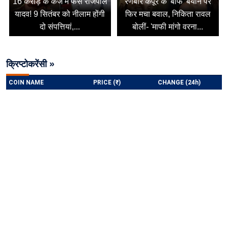
16 करोड़ के कर्ज में फंसे राजपाल
रणबीर कपूर के 'बीफ' बयान पर
यादव! 9 सितंबर को नीलाम होंगी
फिर मचा बवाल, निकिता रावल
दो संपत्तियां,...
बोलीं- 'माफी मांगो वरना...
क्रिप्टोकरेंसी »