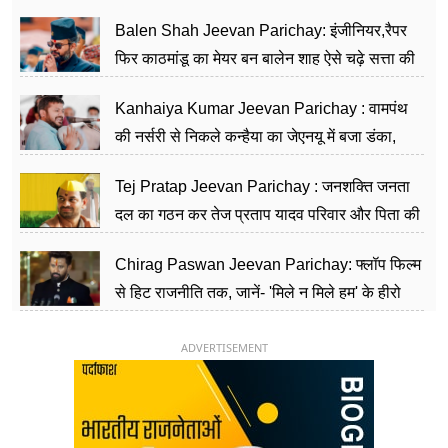
Balen Shah Jeevan Parichay: इंजीनियर,रैपर
फिर काठमांडू का मेयर बन बालेन शाह ऐसे चढ़े सत्ता की
सीढ़ियां, अब चलाएंगे नेपाल सरकार
Kanhaiya Kumar Jeevan Parichay : वामपंथ
की नर्सरी से निकले कन्हैया का जेएनयू में बजा डंका,
शिक्षा को मानते हैं समाज के बदलाव का हथियार
Tej Pratap Jeevan Parichay : जनशक्ति जनता
दल का गठन कर तेज प्रताप यादव परिवार और पिता की
पार्टी को दे रहे हैं चुनौती, विवादों से है गहरा नाता
Chirag Paswan Jeevan Parichay: फ्लॉप फिल्म
से हिट राजनीति तक, जानें- 'मिले न मिले हम' के हीरो
चिराग पासवान के केंद्रीय मंत्री बनने का सफर
ADVERTISEMENT