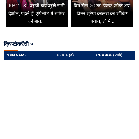
KBC 18 : पहली बार पहुंचे सनी
बिग बॉस 20 को लेकर 'लॉक अप'
देओल, पहले ही एपिसोड में आमिर
विनर श्रेया कालरा का शॉकिंग
की बात...
बयान, शो में...
क्रिप्टोकरेंसी »