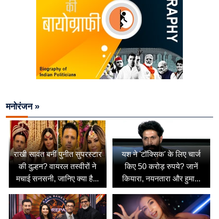
मनोरंजन »
राखी सावंत बनीं पुनीत सुपरस्टार
यश ने 'टॉक्सिक' के लिए चार्ज
की दुल्हन? वायरल तस्वीरों ने
किए 50 करोड़ रुपये? जानें
मचाई सनसनी, जानिए क्या है...
कियारा, नयनतारा और हुमा...