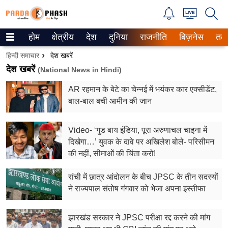
होम
क्षेत्रीय
देश
दुनिया
राजनीति
बिज़नेस
तक
Trending on Google News
हिन्दी समाचार
देश खबरें
ePaper
देश खबरें
(National News in Hindi)
AR रहमान के बेटे का चेन्नई में भयंकर कार एक्सीडेंट,
वेब स्टोरीज
बाल-बाल बची आमीन की जान
उत्तर प्रदेश
Video- ‘गुड बाय इंडिया, पूरा अरुणाचल चाइना में
गैलरी
दिखेगा…’ युवक के दावे पर अखिलेश बोले- परिसीमन
की नहीं, सीमाओं की चिंता करो!
वीडियो
रांची में छात्र आंदोलन के बीच JPSC के तीन सदस्यों
रिलेशनशिप
ने राज्यपाल संतोष गंगवार को भेजा अपना इस्तीफा
जीवन मंत्रा
झारखंड सरकार ने JPSC परीक्षा रद्द करने की मांग