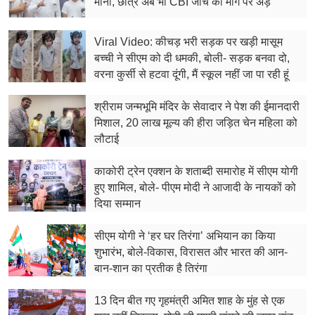
मानी, छात्र अब भी CBI जांच की मांग पर अड़े
फूड
सेहत
Viral Video: कीचड़ भरी सड़क पर खड़ी मासूम
बच्ची ने सीएम को दी धमकी, बोली- सड़क बनवा दो,
ब्‍यूटी
वरना कुर्सी से हटवा दूंगी, मैं स्कूल नहीं जा पा रही हूं
जॉब्स
श्रीराम जन्मभूमि मंदिर के सेवादार ने पेश की ईमानदारी
मिशाल, 20 लाख मूल्य की हीरा जड़ित चेन महिला को
शिक्षा
लौटाई
अन्य खबरें
काकोरी ट्रेन एक्शन के शताब्दी समारोह में सीएम योगी
हुए शामिल, बोले- पीएम मोदी ने आजादी के नायकों को
दिया सम्मान
सीएम योगी ने ‘हर घर तिरंगा’ अभियान का किया
शुभारंभ, बोले-विकास, विरासत और भारत की आन-
बान-शान का प्रतीक है तिरंगा
13 दिन बीत गए गृहमंत्री अमित शाह के मुंह से एक