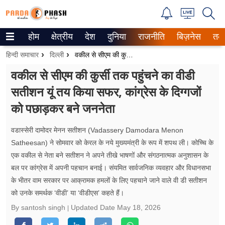
होम
क्षेत्रीय
देश
दुनिया
राजनीति
बिज़नेस
तक
Trending on Google News
हिन्दी समाचार
दिल्ली
वकील से सीएम की कुर्सी तक पहुंचने का वीडी सतीशन यूं तय किया सफर, कांग्रेस के दिग्गजों को पछाड़कर बने जननेता
ePaper
वकील से सीएम की कुर्सी तक पहुंचने का वीडी
सतीशन यूं तय किया सफर, कांग्रेस के दिग्गजों
वेब स्टोरीज
को पछाड़कर बने जननेता
उत्तर प्रदेश
वडास्सेरी दामोदर मेनन सतीशन (Vadassery Damodara Menon
गैलरी
Satheesan) ने सोमवार को केरल के नये मुख्यमंत्री के रूप में शपथ ली। कोच्चि के
एक वकील से नेता बने सतीशन ने अपने तीखे भाषणों और संगठनात्मक अनुशासन के
वीडियो
बल पर कांग्रेस में अपनी पहचान बनाई। संयमित सार्वजनिक व्यवहार और विधानसभा
के भीतर वाम सरकार पर आक्रामक हमलों के लिए पहचाने जाने वाले वी डी सतीशन
रिलेशनशिप
को उनके समर्थक ‘वीडी’ या ‘वीडीएस’ कहते हैं।
जीवन मंत्रा
By santosh singh
Updated Date
May 18, 2026