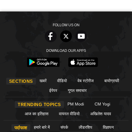
FOLLOW US ON
DOWNLOAD OUR APPS
खबरें
वीडियो
वेब स्टोरीज
बायोग्राफी
SECTIONS
ईपेपर
गूगल समाचार
PM Modi
CM Yogi
TRENDING TOPICS
आज का इतिहास
वायरल वीडियो
अखिलेश यादव
हमारे बारे में
संपर्क
लीडरशिप
विज्ञापन
पर्दाफाश