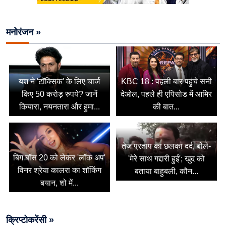
मनोरंजन »
यश ने 'टॉक्सिक' के लिए चार्ज
KBC 18 : पहली बार पहुंचे सनी
किए 50 करोड़ रुपये? जानें
देओल, पहले ही एपिसोड में आमिर
कियारा, नयनतारा और हुमा...
की बात...
तेज प्रताप का छलका दर्द, बोले-
बिग बॉस 20 को लेकर 'लॉक अप'
'मेरे साथ गद्दारी हुई'; खुद को
विनर श्रेया कालरा का शॉकिंग
बताया बाहुबली, कौन...
बयान, शो में...
क्रिप्टोकरेंसी »