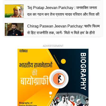
शिक्षा को मानते हैं समाज के बदलाव का हथियार
Tej Pratap Jeevan Parichay : जनशक्ति जनता
दल का गठन कर तेज प्रताप यादव परिवार और पिता की
पार्टी को दे रहे हैं चुनौती, विवादों से है गहरा नाता
Chirag Paswan Jeevan Parichay: फ्लॉप फिल्म
से हिट राजनीति तक, जानें- 'मिले न मिले हम' के हीरो
चिराग पासवान के केंद्रीय मंत्री बनने का सफर
ADVERTISEMENT