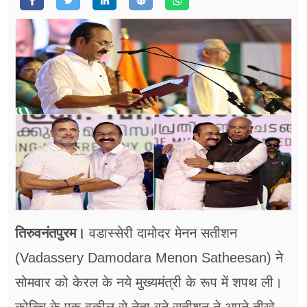
फूड
सेहत
ब्‍यूटी
जॉब्स
शिक्षा
अन्य खबरें
तिरुवनंतपुरम।
वडास्सेरी दामोदर मेनन सतीशन
(Vadassery Damodara Menon Satheesan) ने
सोमवार को केरल के नये मुख्यमंत्री के रूप में शपथ ली।