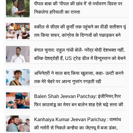
पीपल बाबा की 'पीपल की छांव में' से पर्यावरण दिवस पर
निकलेगा हरियाली का रास्ता
वकील से सीएम की कुर्सी तक पहुंचने का वीडी सतीशन यूं
तय किया सफर, कांग्रेस के दिग्गजों को पछाड़कर बने
जननेता
बंगाल चुनाव: राहुल गांधी बोलें- नरेंद्र मोदी देशभक्त नहीं,
बल्कि देशद्रोही हैं, US ट्रेड डील में हिन्दुस्तान को बेचने
का काम किया
अभिनेत्री ने साल बाद किया खुलासा, कहा- उल्टी करने
तक मेरे चेहरे पर अपना गुप्तांग रगड़ती रही
Balen Shah Jeevan Parichay: इंजीनियर,रैपर
फिर काठमांडू का मेयर बन बालेन शाह ऐसे चढ़े सत्ता की
सीढ़ियां, अब चलाएंगे नेपाल सरकार
Kanhaiya Kumar Jeevan Parichay : वामपंथ
की नर्सरी से निकले कन्हैया का जेएनयू में बजा डंका,