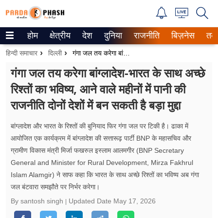
होम
क्षेत्रीय
देश
दुनिया
राजनीति
बिज़नेस
तक
Trending on Google News
हिन्दी समाचार
दिल्ली
गंगा जल तय करेगा बांग्लादेश-भारत के साथ अच्छे रिश्तों का भविष्य, आने वाले महीनों में पानी की राजनीति दोनों देशों में बन सकती है बड़ा मुद्दा
ePaper
गंगा जल तय करेगा बांग्लादेश-भारत के साथ अच्छे
रिश्तों का भविष्य, आने वाले महीनों में पानी की
वेब स्टोरीज
राजनीति दोनों देशों में बन सकती है बड़ा मुद्दा
उत्तर प्रदेश
बांग्लादेश और भारत के रिश्तों की बुनियाद फिर गंगा जल पर टिकी है। ढाका में
गैलरी
आयोजित एक कार्यक्रम में बांग्लादेश की सत्तारूढ़ पार्टी BNP के महासचिव और
ग्रामीण विकास मंत्री मिर्जा फखरुल इस्लाम आलमगीर (BNP Secretary
वीडियो
General and Minister for Rural Development, Mirza Fakhrul
Islam Alamgir) ने साफ कहा कि भारत के साथ अच्छे रिश्तों का भविष्य अब गंगा
रिलेशनशिप
जल बंटवारा समझौते पर निर्भर करेगा।
जीवन मंत्रा
By santosh singh
Updated Date
May 17, 2026