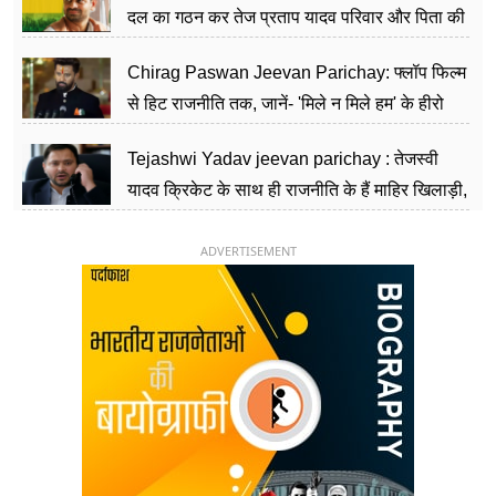
दल का गठन कर तेज प्रताप यादव परिवार और पिता की
पार्टी को दे रहे हैं चुनौती, विवादों से है गहरा नाता
Chirag Paswan Jeevan Parichay: फ्लॉप फिल्म
से हिट राजनीति तक, जानें- 'मिले न मिले हम' के हीरो
चिराग पासवान के केंद्रीय मंत्री बनने का सफर
Tejashwi Yadav jeevan parichay : तेजस्वी
यादव क्रिकेट के साथ ही राजनीति के हैं माहिर खिलाड़ी,
26 साल की उम्र में संभाली डिप्टी सीएम की कुर्सी
ADVERTISEMENT