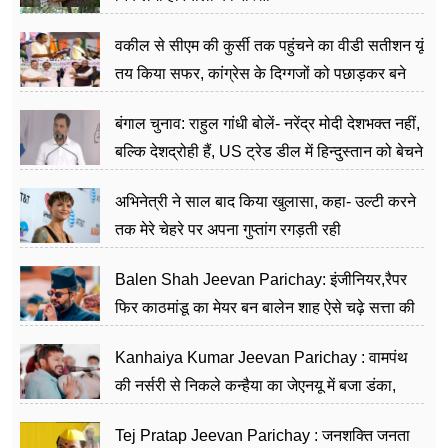
वकील से सीएम की कुर्सी तक पहुंचने का वीडी सतीशन यूं
तय किया सफर, कांग्रेस के दिग्गजों को पछाड़कर बने
जननेता
बंगाल चुनाव: राहुल गांधी बोलें- नरेंद्र मोदी देशभक्त नहीं,
बल्कि देशद्रोही हैं, US ट्रेड डील में हिन्दुस्तान को बेचने
का काम किया
अभिनेत्री ने साल बाद किया खुलासा, कहा- उल्टी करने
तक मेरे चेहरे पर अपना गुप्तांग रगड़ती रही
Balen Shah Jeevan Parichay: इंजीनियर,रैपर
फिर काठमांडू का मेयर बन बालेन शाह ऐसे चढ़े सत्ता की
सीढ़ियां, अब चलाएंगे नेपाल सरकार
Kanhaiya Kumar Jeevan Parichay : वामपंथ
की नर्सरी से निकले कन्हैया का जेएनयू में बजा डंका,
शिक्षा को मानते हैं समाज के बदलाव का हथियार
Tej Pratap Jeevan Parichay : जनशक्ति जनता