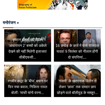
मनोरंजन »
इमरान हाशमी की फिल्म
'आवारापन 2' बच्चों को अकेले
16 करोड़ के कर्ज में फंसे राजपाल
देखने की नहीं मिलेगी इजाजत!
यादव! 9 सितंबर को नीलाम होंगी
सीबीएफसी...
दो संपत्तियां,...
रणबीर कपूर के 'बीफ' बयान पर
‘गजनी’ के खतरनाक विलेन से
फिर मचा बवाल, निकिता रावल
लेकर ‘छावा’ तक दमदार छाप
बोलीं- 'माफी मांगो वरना...
छोड़ने वाले बॉलीवुड के मशहूर...