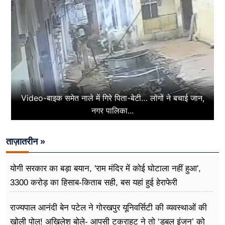
Video-बाइक समेत नाले में गिरे पिता-बेटी… लोगों ने बचाई जान,
नगर पालिका...
ताज़ातरीन »
योगी सरकार का बड़ा बयान, 'राम मंदिर में कोई घोटाला नहीं हुआ',
3300 करोड़ का हिसाब-किताब सही, बस यहां हुई हेराफेरी
राज्यपाल आनंदी बेन पटेल ने गोरखपुर यूनिवर्सिटी की व्यवस्थाओं की
खोली पोल! अखिलेश बोले- आपसी टकराहट ने तो ‘डबल इंजन’ को