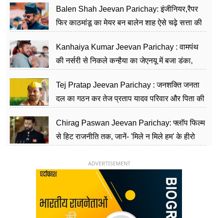
Balen Shah Jeevan Parichay: इंजीनियर,रैपर
फिर काठमांडू का मेयर बन बालेन शाह ऐसे चढ़े सत्ता की
सीढ़ियां, अब चलाएंगे नेपाल सरकार
Kanhaiya Kumar Jeevan Parichay : वामपंथ
की नर्सरी से निकले कन्हैया का जेएनयू में बजा डंका,
शिक्षा को मानते हैं समाज के बदलाव का हथियार
Tej Pratap Jeevan Parichay : जनशक्ति जनता
दल का गठन कर तेज प्रताप यादव परिवार और पिता की
पार्टी को दे रहे हैं चुनौती, विवादों से है गहरा नाता
Chirag Paswan Jeevan Parichay: फ्लॉप फिल्म
से हिट राजनीति तक, जानें- 'मिले न मिले हम' के हीरो
चिराग पासवान के केंद्रीय मंत्री बनने का सफर
ADVERTISEMENT