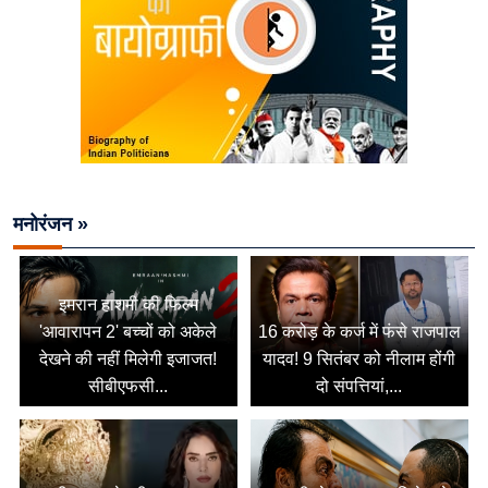
मनोरंजन »
इमरान हाशमी की फिल्म
'आवारापन 2' बच्चों को अकेले
16 करोड़ के कर्ज में फंसे राजपाल
देखने की नहीं मिलेगी इजाजत!
यादव! 9 सितंबर को नीलाम होंगी
सीबीएफसी...
दो संपत्तियां,...