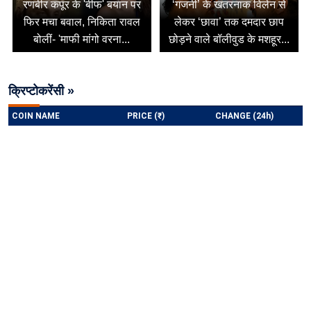
रणबीर कपूर के 'बीफ' बयान पर
‘गजनी’ के खतरनाक विलेन से
फिर मचा बवाल, निकिता रावल
लेकर ‘छावा’ तक दमदार छाप
बोलीं- 'माफी मांगो वरना...
छोड़ने वाले बॉलीवुड के मशहूर...
क्रिप्टोकरेंसी »