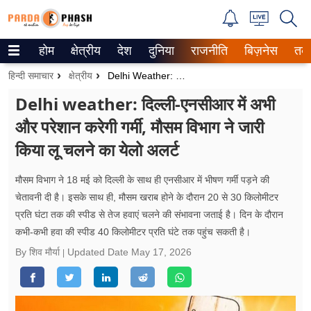
होम
क्षेत्रीय
देश
दुनिया
राजनीति
बिज़नेस
तक
Trending on Google News
हिन्दी समाचार
क्षेत्रीय
Delhi Weather: दिल्ली-एनसीआर में अभी और परेशान करेगी गर्मी, मौसम विभाग ने जारी किया लू चलने का येलो अलर्ट
ePaper
Delhi weather: दिल्ली-एनसीआर में अभी
और परेशान करेगी गर्मी, मौसम विभाग ने जारी
वेब स्टोरीज
किया लू चलने का येलो अलर्ट
उत्तर प्रदेश
मौसम विभाग ने 18 मई को दिल्ली के साथ ही एनसीआर में भीषण गर्मी पड़ने की
गैलरी
चेतावनी दी है। इसके साथ ही, मौसम खराब होने के दौरान 20 से 30 किलोमीटर
प्रति घंटा तक की स्पीड से तेज हवाएं चलने की संभावना जताई है। दिन के दौरान
वीडियो
कभी-कभी हवा की स्पीड 40 किलोमीटर प्रति घंटे तक पहुंच सकती है।
रिलेशनशिप
By शिव मौर्या
Updated Date
May 17, 2026
जीवन मंत्रा