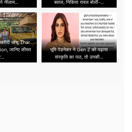
ो नीलाम...
बवाल, निकिता रावल बोलीं-...
 खरीदी धांसू Thar
ion, जानिए कीमत
भूमि पेडनेकर ने Gen Z को पढ़ाया
...
संस्कृति का पाठ, तो उनकी...