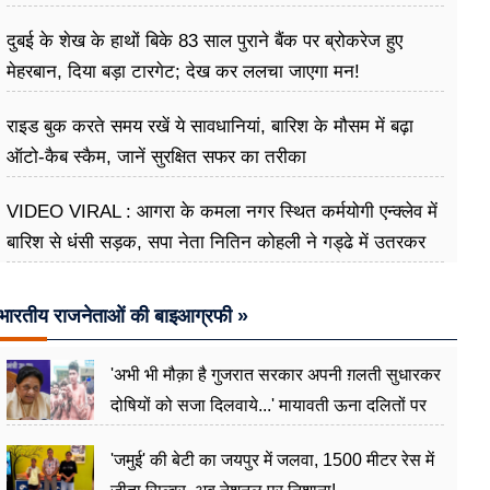
दुबई के शेख के हाथों बिके 83 साल पुराने बैंक पर ब्रोकरेज हुए
मेहरबान, दिया बड़ा टारगेट; देख कर ललचा जाएगा मन!
राइड बुक करते समय रखें ये सावधानियां, बारिश के मौसम में बढ़ा
ऑटो-कैब स्कैम, जानें सुरक्षित सफर का तरीका
VIDEO VIRAL : आगरा के कमला नगर स्थित कर्मयोगी एन्क्लेव में
बारिश से धंसी सड़क, सपा नेता नितिन कोहली ने गड्ढे में उतरकर
मापी विकास की गहराई
भारतीय राजनेताओं की बाइआग्रफी »
'अभी भी मौक़ा है गुजरात सरकार अपनी ग़लती सुधारकर
दोषियों को सजा दिलवाये...' मायावती ऊना दलितों पर
अत्याचार मामले में हुईं आगबबूला
'जमुई' की बेटी का जयपुर में जलवा, 1500 मीटर रेस में