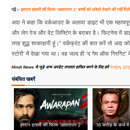
इमरान हाशमी की फिल्म 'आवारापन 2' बच्चों को अकेले देखने की नहीं मि
पढ़ें :-
अदा ने कहा कि वर्कआउट के अलावा डाइट भी एक महत्वपूर्ण
और लेग रेज और वेट लिफ्टिंग के बराबर है। फिटनेस में डा
तरह शुद्ध शाकाहारी हूं।” वर्कफ्रंट की बात करें तो अद
स्टोरी’ में देखा गया था। वह जल्द ही ‘द गेम ऑफ गिरगिट’ 
Hindi News से जुड़े अन्य अपडेट लगातार हासिल करने के लिए हमें
फेसबुक
,
यूट्य
संबंधित खबरें
इमरान हाशमी की फिल्म 'आवारापन 2'
16 करोड़ के कर्ज मे