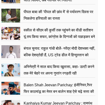
जीता सिल्वर, अब नेशनल पर निशाना!
पीपल बाबा की 'पीपल की छांव में' से पर्यावरण दिवस पर
निकलेगा हरियाली का रास्ता
वकील से सीएम की कुर्सी तक पहुंचने का वीडी सतीशन
यूं तय किया सफर, कांग्रेस के दिग्गजों को पछाड़कर बने
जननेता
बंगाल चुनाव: राहुल गांधी बोलें- नरेंद्र मोदी देशभक्त नहीं,
बल्कि देशद्रोही हैं, US ट्रेड डील में हिन्दुस्तान को
बेचने का काम किया
अभिनेत्री ने साल बाद किया खुलासा, कहा- उल्टी करने
तक मेरे चेहरे पर अपना गुप्तांग रगड़ती रही
Balen Shah Jeevan Parichay: इंजीनियर,रैपर
फिर काठमांडू का मेयर बन बालेन शाह ऐसे चढ़े सत्ता की
सीढ़ियां, अब चलाएंगे नेपाल सरकार
Kanhaiya Kumar Jeevan Parichay : वामपंथ