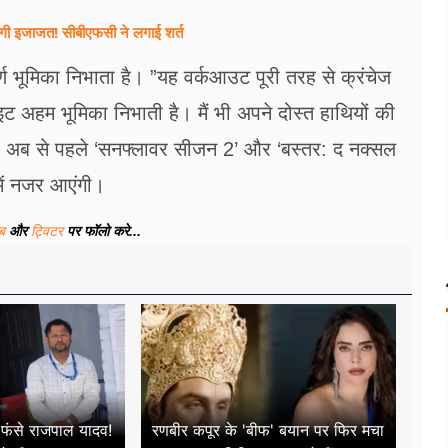
लेगी इजाजत! सीबीएफसी ने लगाई शर्त
 भूमिका निभाता है। ”यह वर्कआउट पूरी तरह से क्रंचेज
इट अहम भूमिका निभाती है। मैं भी अपने दोस्त हाथियों की
ा को अब से पहले ‘सनफ्लावर सीजन 2’ और ‘बस्तर: द नक्सल
में नजर आएंगी।
ूब
और
ट्विटर
पर फॉलो करे...
ं फंसे राजपाल यादव!
रणबीर कपूर के 'बीफ' बयान पर फिर मचा