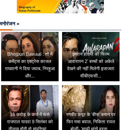
मनोरंजन »
Bhojpuri Bawaal : शो में
इमरान हाशमी की फिल्म
कमेंट्स का एक्ट्रेस काजल
'आवारापन 2' बच्चों को अकेले
राघवानी ने दिया जवाब, निरहुआ
देखने की नहीं मिलेगी इजाजत!
और...
सीबीएफसी...
16 करोड़ के कर्ज में फंसे
रणबीर कपूर के 'बीफ' बयान पर
राजपाल यादव! 9 सितंबर को
फिर मचा बवाल, निकिता रावल
नीलाम होंगी दो संपत्तियां,...
बोलीं- 'माफी मांगो वरना...