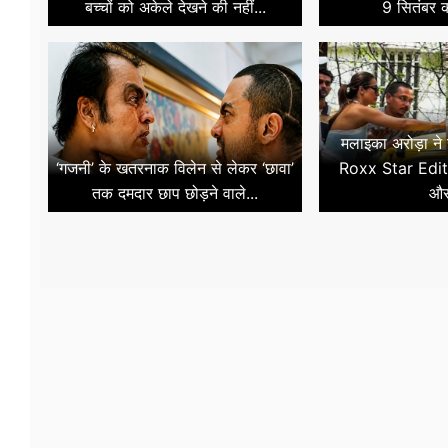
बच्चों को अकेले देखने की नहीं...
9 सितंबर क
मलाइका अरोड़ा ने
‘गजनी’ के खतरनाक विलेन से लेकर ‘छावा’
Roxx Star Edit
तक दमदार छाप छोड़ने वाले...
और