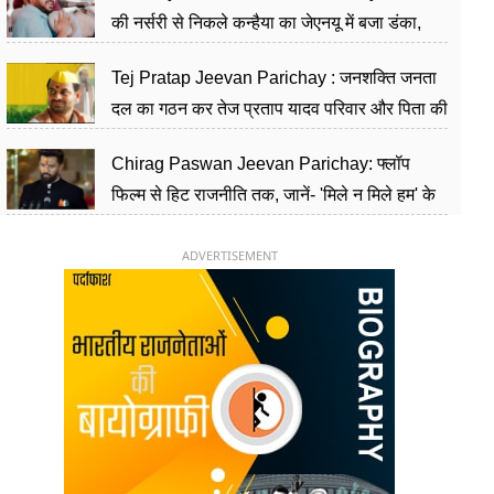
की नर्सरी से निकले कन्हैया का जेएनयू में बजा डंका,
शिक्षा को मानते हैं समाज के बदलाव का हथियार
Tej Pratap Jeevan Parichay : जनशक्ति जनता
दल का गठन कर तेज प्रताप यादव परिवार और पिता की
पार्टी को दे रहे हैं चुनौती, विवादों से है गहरा नाता
Chirag Paswan Jeevan Parichay: फ्लॉप
फिल्म से हिट राजनीति तक, जानें- 'मिले न मिले हम' के
हीरो चिराग पासवान के केंद्रीय मंत्री बनने का सफर
ADVERTISEMENT