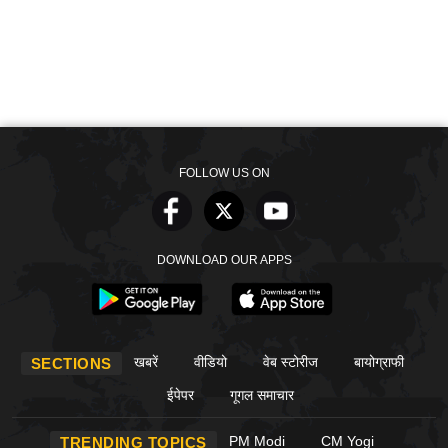
FOLLOW US ON
DOWNLOAD OUR APPS
खबरें
वीडियो
वेब स्टोरीज
बायोग्राफी
SECTIONS
ईपेपर
गूगल समाचार
PM Modi
CM Yogi
TRENDING TOPICS