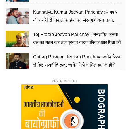
सीढ़ियां, अब चलाएंगे नेपाल सरकार
Kanhaiya Kumar Jeevan Parichay : वामपंथ
की नर्सरी से निकले कन्हैया का जेएनयू में बजा डंका,
शिक्षा को मानते हैं समाज के बदलाव का हथियार
Tej Pratap Jeevan Parichay : जनशक्ति जनता
दल का गठन कर तेज प्रताप यादव परिवार और पिता की
पार्टी को दे रहे हैं चुनौती, विवादों से है गहरा नाता
Chirag Paswan Jeevan Parichay: फ्लॉप फिल्म
से हिट राजनीति तक, जानें- 'मिले न मिले हम' के हीरो
चिराग पासवान के केंद्रीय मंत्री बनने का सफर
ADVERTISEMENT