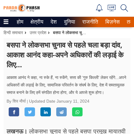
होम
क्षेत्रीय
देश
दुनिया
राजनीति
बिज़नेस
तक
Trending on Google News
हिन्दी समाचार
उत्तर प्रदेश
बसपा ने लोकसभा चुनाव से पहले चला बड़ा दांव, आकाश आनंद कहा-अपने अधिकारों की लड़ाई के लिए…
ePaper
बसपा ने लोकसभा चुनाव से पहले चला बड़ा दांव,
आकाश आनंद कहा-अपने अधिकारों की लड़ाई के
वेब स्टोरीज
लिए…
उत्तर प्रदेश
आकाश आनंद ने कहा, ना रुके हैं, ना रुकेंगे, सत्ता की ‘गुरु किल्ली’ लेकर रहेंगे...अपने
गैलरी
अधिकारों की लड़ाई के लिए, सामाजिक परिवर्तन के संघर्ष के लिए, देश में समतामूलक
समाज बनाने के लिए हमें संगठित होना होगा, और ये आपसे शुरू होगा।
वीडियो
By शिव मौर्या
Updated Date
January 11, 2024
रिलेशनशिप
जीवन मंत्रा
लखनऊ।
लोकसभा चुनाव से पहले बसपा प्रमुख मायातवी