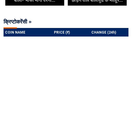
बोलीं- 'माफी मांगो वरना...
छोड़ने वाले बॉलीवुड के मशहूर...
क्रिप्टोकरेंसी »