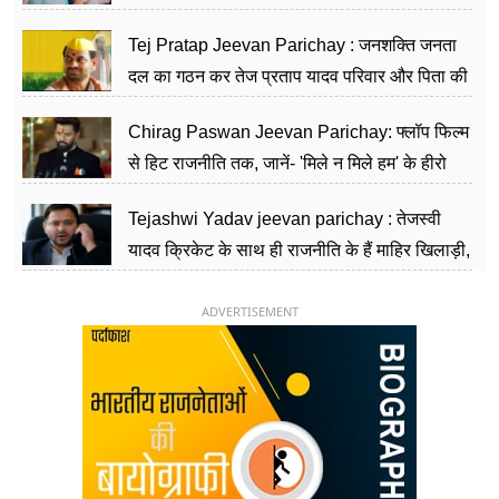
शिक्षा को मानते हैं समाज के बदलाव का हथियार
Tej Pratap Jeevan Parichay : जनशक्ति जनता
दल का गठन कर तेज प्रताप यादव परिवार और पिता की
पार्टी को दे रहे हैं चुनौती, विवादों से है गहरा नाता
Chirag Paswan Jeevan Parichay: फ्लॉप फिल्म
से हिट राजनीति तक, जानें- 'मिले न मिले हम' के हीरो
चिराग पासवान के केंद्रीय मंत्री बनने का सफर
Tejashwi Yadav jeevan parichay : तेजस्वी
यादव क्रिकेट के साथ ही राजनीति के हैं माहिर खिलाड़ी,
26 साल की उम्र में संभाली डिप्टी सीएम की कुर्सी
ADVERTISEMENT