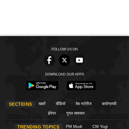
FOLLOW US ON
DOWNLOAD OUR APPS
खबरें
वीडियो
वेब स्टोरीज
बायोग्राफी
SECTIONS
ईपेपर
गूगल समाचार
PM Modi
CM Yogi
TRENDING TOPICS