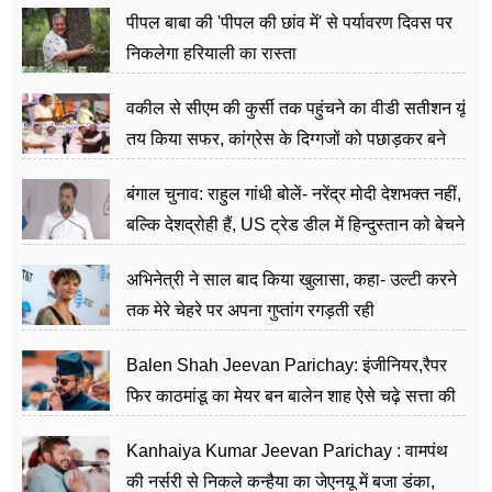
पीपल बाबा की 'पीपल की छांव में' से पर्यावरण दिवस पर
निकलेगा हरियाली का रास्ता
वकील से सीएम की कुर्सी तक पहुंचने का वीडी सतीशन यूं
तय किया सफर, कांग्रेस के दिग्गजों को पछाड़कर बने
जननेता
बंगाल चुनाव: राहुल गांधी बोलें- नरेंद्र मोदी देशभक्त नहीं,
बल्कि देशद्रोही हैं, US ट्रेड डील में हिन्दुस्तान को बेचने
का काम किया
अभिनेत्री ने साल बाद किया खुलासा, कहा- उल्टी करने
तक मेरे चेहरे पर अपना गुप्तांग रगड़ती रही
Balen Shah Jeevan Parichay: इंजीनियर,रैपर
फिर काठमांडू का मेयर बन बालेन शाह ऐसे चढ़े सत्ता की
सीढ़ियां, अब चलाएंगे नेपाल सरकार
Kanhaiya Kumar Jeevan Parichay : वामपंथ
की नर्सरी से निकले कन्हैया का जेएनयू में बजा डंका,