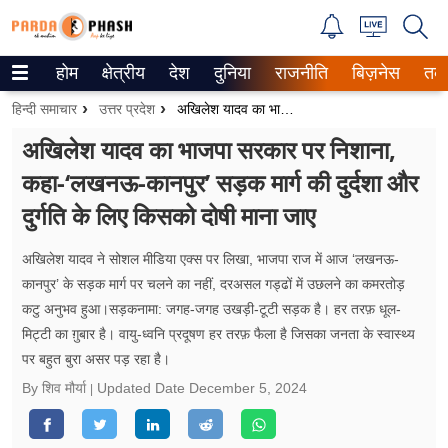
होम
क्षेत्रीय
देश
दुनिया
राजनीति
बिज़नेस
तक
Trending on Google News
हिन्दी समाचार
उत्तर प्रदेश
अखिलेश यादव का भाजपा सरकार पर निशाना, कहा-‘लखनऊ-कानपुर’ सड़क मार्ग की दुर्दशा और दुर्गति के लिए किसको दोषी माना जाए
ePaper
अखिलेश यादव का भाजपा सरकार पर निशाना,
कहा-‘लखनऊ-कानपुर’ सड़क मार्ग की दुर्दशा और
वेब स्टोरीज
दुर्गति के लिए किसको दोषी माना जाए
उत्तर प्रदेश
अखिलेश यादव ने सोशल मीडिया एक्स पर लिखा, भाजपा राज में आज ‘लखनऊ-
गैलरी
कानपुर’ के सड़क मार्ग पर चलने का नहीं, दरअसल गड्ढों में उछलने का कमरतोड़
कटु अनुभव हुआ।सड़कनामा: जगह-जगह उखड़ी-टूटी सड़क है। ⁠हर तरफ़ धूल-
वीडियो
मिट्टी का ग़ुबार है। ⁠वायु-ध्वनि प्रदूषण हर तरफ़ फैला है जिसका जनता के स्वास्थ्य
पर बहुत बुरा असर पड़ रहा है।
रिलेशनशिप
By शिव मौर्या
Updated Date
December 5, 2024
जीवन मंत्रा