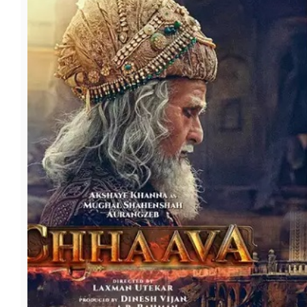
फूड
सेहत
ब्‍यूटी
जॉब्स
शिक्षा
अन्य खबरें