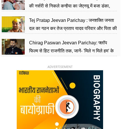
की नर्सरी से निकले कन्हैया का जेएनयू में बजा डंका,
शिक्षा को मानते हैं समाज के बदलाव का हथियार
Tej Pratap Jeevan Parichay : जनशक्ति जनता
दल का गठन कर तेज प्रताप यादव परिवार और पिता की
पार्टी को दे रहे हैं चुनौती, विवादों से है गहरा नाता
Chirag Paswan Jeevan Parichay: फ्लॉप
फिल्म से हिट राजनीति तक, जानें- 'मिले न मिले हम' के
हीरो चिराग पासवान के केंद्रीय मंत्री बनने का सफर
ADVERTISEMENT