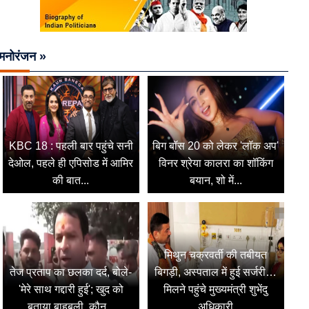
मनोरंजन »
KBC 18 : पहली बार पहुंचे सनी
बिग बॉस 20 को लेकर 'लॉक अप'
देओल, पहले ही एपिसोड में आमिर
विनर श्रेया कालरा का शॉकिंग
की बात...
बयान, शो में...
मिथुन चक्रवर्ती की तबीयत
तेज प्रताप का छलका दर्द, बोले-
बिगड़ी, अस्पताल में हुई सर्जरी…
'मेरे साथ गद्दारी हुई'; खुद को
मिलने पहुंचे मुख्यमंत्री शुभेंदु
बताया बाहुबली, कौन...
अधिकारी