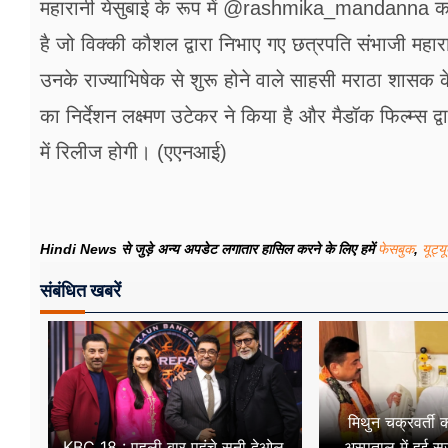
महारानी येसुबाई के रूप में @rashmika_mandanna का 
है जो विक्की कौशल द्वारा निभाए गए छत्रपति संभाजी महा
उनके राज्याभिषेक से शुरू होने वाले साहसी मराठा शासक 
का निर्देशन लक्ष्मण उटेकर ने किया है और मैडॉक फिल्म्स द
में रिलीज होगी। (एएनआई)
Hindi News से जुड़े अन्य अपडेट लगातार हासिल करने के लिए हमें
फेसबुक
,
यूट्य
संबंधित खबरें
मिथुन चक्रवर्ती 
KBC 18 : पहली बार पहुंचे सनी देओल,
अस्पताल में हुई सर