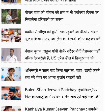
जीता सिल्वर, अब नेशनल पर निशाना!
पीपल बाबा की 'पीपल की छांव में' से पर्यावरण दिवस पर
निकलेगा हरियाली का रास्ता
वकील से सीएम की कुर्सी तक पहुंचने का वीडी सतीशन
यूं तय किया सफर, कांग्रेस के दिग्गजों को पछाड़कर बने
जननेता
बंगाल चुनाव: राहुल गांधी बोलें- नरेंद्र मोदी देशभक्त नहीं,
बल्कि देशद्रोही हैं, US ट्रेड डील में हिन्दुस्तान को
बेचने का काम किया
अभिनेत्री ने साल बाद किया खुलासा, कहा- उल्टी करने
तक मेरे चेहरे पर अपना गुप्तांग रगड़ती रही
Balen Shah Jeevan Parichay: इंजीनियर,रैपर
फिर काठमांडू का मेयर बन बालेन शाह ऐसे चढ़े सत्ता की
सीढ़ियां, अब चलाएंगे नेपाल सरकार
Kanhaiya Kumar Jeevan Parichay : वामपंथ