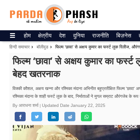
Trending on Google News
होम
क्षेत्रीय
देश
दुनिया
राजनीति
बिज़नेस
ePaper
हिन्दी समाचार
बॉलीवुड
फिल्म ‘छावा’ से अक्षय कुमार का फर्स्ट लुक रिलीज, औरं
वेब स्टोरीज
फिल्म ‘छावा’ से अक्षय कुमार का फर्स्ट
बेहद खतरनाक
उत्तर प्रदेश
गैलरी
विक्की कौशल, अक्षय खन्ना और रश्मिका मंदाना अभिनीत बहुप्रतीक्षित फिल्म 'छावा' अप
रश्मिका मंदाना के शाही फर्स्ट लुक के बाद, निर्माताओं ने मुगल सम्राट औरंगजेब के रूप
वीडियो
By आराधना शर्मा
Updated Date
January 22, 2025
रिलेशनशिप
जीवन मंत्रा