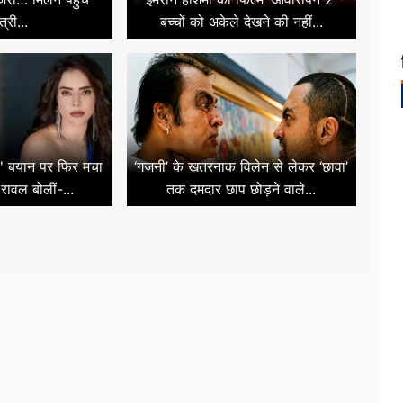
त्री...
बच्चों को अकेले देखने की नहीं...
फ' बयान पर फिर मचा
‘गजनी’ के खतरनाक विलेन से लेकर ‘छावा’
रावल बोलीं-...
तक दमदार छाप छोड़ने वाले...