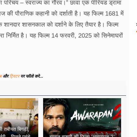
परिचय – स्वराज्य का गौरव।” छावा एक पीरियड ड्रामा
राज की पौराणिक कहानी को दर्शाती है। यह फिल्म 1681 में
के शानदार शासनकाल को दर्शाने के लिए तैयार है। फिल्म
्वारा निर्मित है। यह फिल्म 14 फरवरी, 2025 को सिनेमाघरों
ूब
और
ट्विटर
पर फॉलो करे...
की तबीयत बिगड़ी,
्जरी… मिलने पहुंचे
इमरान हाशमी की फिल्म 'आवारापन 2'