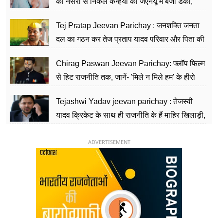
की नर्सरी से निकले कन्हैया का जेएनयू में बजा डंका,
शिक्षा को मानते हैं समाज के बदलाव का हथियार
Tej Pratap Jeevan Parichay : जनशक्ति जनता
दल का गठन कर तेज प्रताप यादव परिवार और पिता की
पार्टी को दे रहे हैं चुनौती, विवादों से है गहरा नाता
Chirag Paswan Jeevan Parichay: फ्लॉप फिल्म
से हिट राजनीति तक, जानें- 'मिले न मिले हम' के हीरो
चिराग पासवान के केंद्रीय मंत्री बनने का सफर
Tejashwi Yadav jeevan parichay : तेजस्वी
यादव क्रिकेट के साथ ही राजनीति के हैं माहिर खिलाड़ी,
26 साल की उम्र में संभाली डिप्टी सीएम की कुर्सी
ADVERTISEMENT