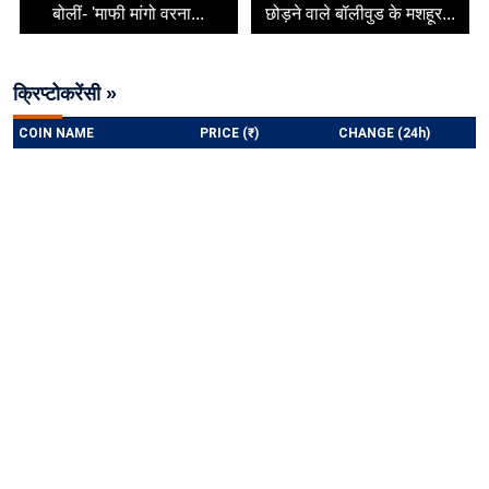
बोलीं- 'माफी मांगो वरना...
छोड़ने वाले बॉलीवुड के मशहूर...
क्रिप्टोकरेंसी »