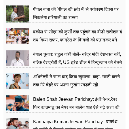
पीपल बाबा की 'पीपल की छांव में' से पर्यावरण दिवस पर
निकलेगा हरियाली का रास्ता
वकील से सीएम की कुर्सी तक पहुंचने का वीडी सतीशन यूं
तय किया सफर, कांग्रेस के दिग्गजों को पछाड़कर बने
जननेता
बंगाल चुनाव: राहुल गांधी बोलें- नरेंद्र मोदी देशभक्त नहीं,
बल्कि देशद्रोही हैं, US ट्रेड डील में हिन्दुस्तान को बेचने
का काम किया
अभिनेत्री ने साल बाद किया खुलासा, कहा- उल्टी करने
तक मेरे चेहरे पर अपना गुप्तांग रगड़ती रही
Balen Shah Jeevan Parichay: इंजीनियर,रैपर
फिर काठमांडू का मेयर बन बालेन शाह ऐसे चढ़े सत्ता की
सीढ़ियां, अब चलाएंगे नेपाल सरकार
Kanhaiya Kumar Jeevan Parichay : वामपंथ