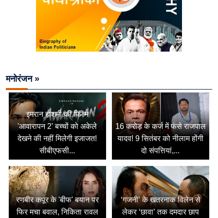
मनोरंजन »
इमरान हाशमी की फिल्म
'आवारापन 2' बच्चों को अकेले
16 करोड़ के कर्ज में फंसे राजपाल
देखने की नहीं मिलेगी इजाजत!
यादव! 9 सितंबर को नीलाम होंगी
सीबीएफसी...
दो संपत्तियां,...
रणबीर कपूर के 'बीफ' बयान पर
‘गजनी’ के खतरनाक विलेन से
फिर मचा बवाल, निकिता रावल
लेकर ‘छावा’ तक दमदार छाप