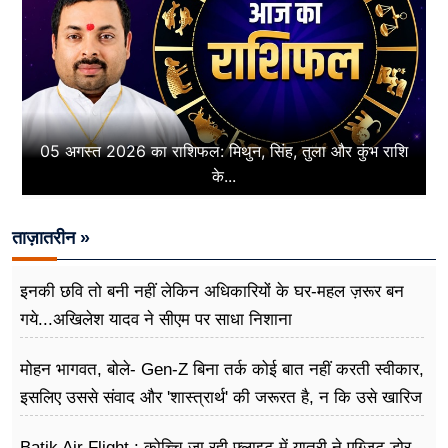
05 अगस्त 2026 का राशिफल: मिथुन, सिंह, तुला और कुंभ राशि
के...
ताज़ातरीन »
इनकी छवि तो बनी नहीं लेकिन अधिकारियों के घर-महल ज़रूर बन
गये...अखिलेश यादव ने सीएम पर साधा​ निशाना
मोहन भागवत, बोले- Gen-Z बिना तर्क कोई बात नहीं करती स्वीकार,
इसलिए उससे संवाद और 'शास्त्रार्थ' की जरूरत है, न कि उसे खारिज
करने की
Batik Air Flight : कोच्चि जा रही फ्लाइट में यात्री ने एग्जिट डोर