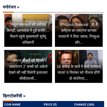
मनोरंजन »
मिथुन चक्रवर्ती की तबीयत
Bhojpuri Bawaal : शो में
बिगड़ी, अस्पताल में हुई सर्जरी…
कमेंट्स का एक्ट्रेस काजल
मिलने पहुंचे मुख्यमंत्री शुभेंदु
राघवानी ने दिया जवाब, निरहुआ
अधिकारी
और...
इमरान हाशमी की फिल्म
'आवारापन 2' बच्चों को अकेले
16 करोड़ के कर्ज में फंसे राजपाल
देखने की नहीं मिलेगी इजाजत!
यादव! 9 सितंबर को नीलाम होंगी
सीबीएफसी...
दो संपत्तियां,...
क्रिप्टोकरेंसी »