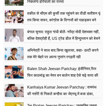
निकलेगा हरियाली का रास्ता
वकील से सीएम की कुर्सी तक पहुंचने का वीडी सतीशन यूं
तय किया सफर, कांग्रेस के दिग्गजों को पछाड़कर बने
जननेता
बंगाल चुनाव: राहुल गांधी बोलें- नरेंद्र मोदी देशभक्त नहीं,
बल्कि देशद्रोही हैं, US ट्रेड डील में हिन्दुस्तान को बेचने
का काम किया
अभिनेत्री ने साल बाद किया खुलासा, कहा- उल्टी करने
तक मेरे चेहरे पर अपना गुप्तांग रगड़ती रही
Balen Shah Jeevan Parichay: इंजीनियर,रैपर
फिर काठमांडू का मेयर बन बालेन शाह ऐसे चढ़े सत्ता की
सीढ़ियां, अब चलाएंगे नेपाल सरकार
Kanhaiya Kumar Jeevan Parichay : वामपंथ
की नर्सरी से निकले कन्हैया का जेएनयू में बजा डंका,
शिक्षा को मानते हैं समाज के बदलाव का हथियार
Tej Pratap Jeevan Parichay : जनशक्ति जनता