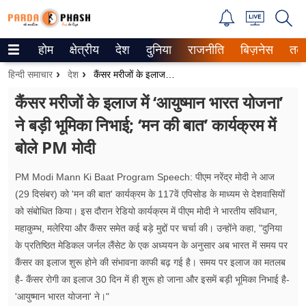
होम
क्षेत्रीय
देश
दुनिया
राजनीति
बिज़नेस
तक
Trending on Google News
हिन्दी समाचार
देश
कैंसर मरीजों के इलाज में ‘आयुष्मान भारत योजना’ ने बड़ी भूमिका निभाई; ‘मन की बात’ कार्यक्रम में बोले PM मोदी
ePaper
कैंसर मरीजों के इलाज में ‘आयुष्मान भारत योजना’
ने बड़ी भूमिका निभाई; ‘मन की बात’ कार्यक्रम में
वेब स्टोरीज
बोले PM मोदी
उत्तर प्रदेश
PM Modi Mann Ki Baat Program Speech: पीएम नरेंद्र मोदी ने आज
गैलरी
(29 दिसंबर) को 'मन की बात' कार्यक्रम के 117वें एपिसोड के माध्यम से देशवासियों
को संबोधित किया। इस दौरान रेडियो कार्यक्रम में पीएम मोदी ने भारतीय संविधान,
वीडियो
महाकुम्भ, मलेरिया और कैंसर समेत कई बड़े मुद्दों पर चर्चा की। उन्होंने कहा, "दुनिया
के प्रतिष्ठित मेडिकल जर्नल लैंसेट के एक अध्ययन के अनुसार अब भारत में समय पर
रिलेशनशिप
कैंसर का इलाज शुरू होने की संभावना काफी बढ़ गई है। समय पर इलाज का मतलब
जीवन मंत्रा
है- कैंसर रोगी का इलाज 30 दिन में ही शुरू हो जाना और इसमें बड़ी भूमिका निभाई है-
'आयुष्मान भारत योजना' ने।"