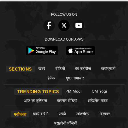
FOLLOW US ON
DOWNLOAD OUR APPS
खबरें
वीडियो
वेब स्टोरीज
बायोग्राफी
SECTIONS
ईपेपर
गूगल समाचार
PM Modi
CM Yogi
TRENDING TOPICS
आज का इतिहास
वायरल वीडियो
अखिलेश यादव
हमारे बारे में
संपर्क
लीडरशिप
विज्ञापन
पर्दाफाश
प्राइवेसी पॉलिसी