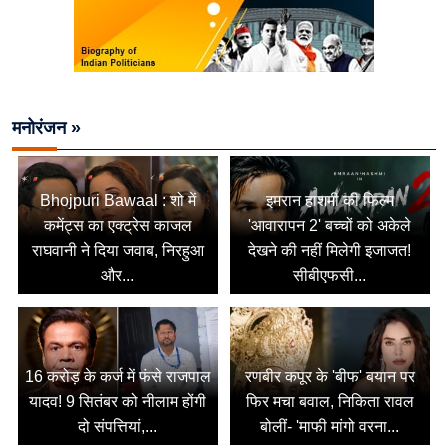
मनोरंजन »
Bhojpuri Bawaal : शो में
इमरान हाशमी की फिल्म
कमेंट्स का एक्ट्रेस काजल
'आवारापन 2' बच्चों को अकेले
राघवानी ने दिया जवाब, निरहुआ
देखने की नहीं मिलेगी इजाजत!
और...
सीबीएफसी...
16 करोड़ के कर्ज में फंसे राजपाल
रणबीर कपूर के 'बीफ' बयान पर
यादव! 9 सितंबर को नीलाम होंगी
फिर मचा बवाल, निकिता रावल
दो संपत्तियां,...
बोलीं- 'माफी मांगो वरना...