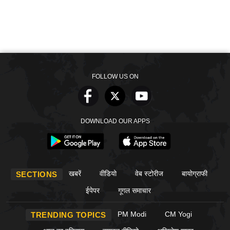
FOLLOW US ON
DOWNLOAD OUR APPS
खबरें
वीडियो
वेब स्टोरीज
बायोग्राफी
SECTIONS
ईपेपर
गूगल समाचार
PM Modi
CM Yogi
TRENDING TOPICS