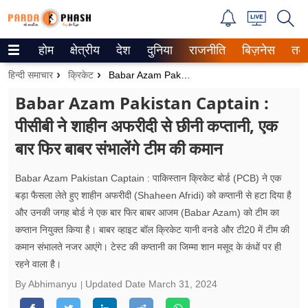
होम
क्षेत्रीय
देश
दुनिया
राजनीति
बिज़नेस
तक
Trending on Google News
हिन्दी समाचार
क्रिकेट
Babar Azam Pakistan Captain : पीसीबी ने शाहीन अफरीदी से छीनी कप्तानी, एक बार फिर बाबर संभालेंगे टीम की कमान
ePaper
Babar Azam Pakistan Captain :
पीसीबी ने शाहीन अफरीदी से छीनी कप्तानी, एक
वेब स्टोरीज
बार फिर बाबर संभालेंगे टीम की कमान
उत्तर प्रदेश
Babar Azam Pakistan Captain : पाकिस्तान क्रिकेट बोर्ड (PCB) ने एक
गैलरी
बड़ा फैसला लेते हुए शाहीन अफरीदी (Shaheen Afridi) को कप्तानी से हटा दिया है
और उनकी जगह बोर्ड ने एक बार फिर बाबर आजम (Babar Azam) को टीम का
वीडियो
कप्तान नियुक्त किया है। बाबर व्हाइट बॉल क्रिकेट यानी वनडे और टी20 में टीम की
कमान संभालते नजर आएंगे। टेस्ट की कप्तानी का जिम्मा शान मसूद के कंधों पर ही
रिलेशनशिप
रहने वाला है।
जीवन मंत्रा
By Abhimanyu
Updated Date
March 31, 2024