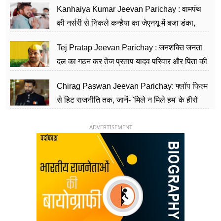
Kanhaiya Kumar Jeevan Parichay : वामपंथ
की नर्सरी से निकले कन्हैया का जेएनयू में बजा डंका,
शिक्षा को मानते हैं समाज के बदलाव का हथियार
Tej Pratap Jeevan Parichay : जनशक्ति जनता
दल का गठन कर तेज प्रताप यादव परिवार और पिता की
पार्टी को दे रहे हैं चुनौती, विवादों से है गहरा नाता
Chirag Paswan Jeevan Parichay: फ्लॉप फिल्म
से हिट राजनीति तक, जानें- 'मिले न मिले हम' के हीरो
चिराग पासवान के केंद्रीय मंत्री बनने का सफर
ADVERTISEMENT