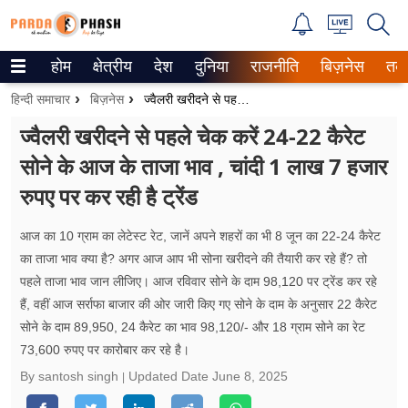
होम
क्षेत्रीय
देश
दुनिया
राजनीति
बिज़नेस
तक
Trending on Google News
हिन्दी समाचार
बिज़नेस
ज्वैलरी खरीदने से पहले चेक करें 24-22 कैरेट सोने के आज के ताजा भाव , चांदी 1 लाख 7 हजार रुपए पर कर रही है ट्रेंड
ePaper
ज्वैलरी खरीदने से पहले चेक करें 24-22 कैरेट
सोने के आज के ताजा भाव , चांदी 1 लाख 7 हजार
वेब स्टोरीज
रुपए पर कर रही है ट्रेंड
उत्तर प्रदेश
आज का 10 ग्राम का लेटेस्ट रेट, जानें अपने शहरों का भी 8 जून का 22-24 कैरेट
गैलरी
का ताजा भाव क्या है? अगर आज आप भी सोना खरीदने की तैयारी कर रहे हैं? तो
पहले ताजा भाव जान लीजिए। आज रविवार सोने के दाम 98,120 पर ट्रेंड कर रहे
वीडियो
हैं, वहीं आज सर्राफा बाजार की ओर जारी किए गए सोने के दाम के अनुसार 22 कैरेट
सोने के दाम 89,950, 24 कैरेट का भाव 98,120/- और 18 ग्राम सोने का रेट
रिलेशनशिप
73,600 रुपए पर कारोबार कर रहे है।
जीवन मंत्रा
By santosh singh
Updated Date
June 8, 2025