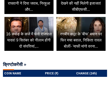
राघवानी ने दिया जवाब, निरहुआ
देखने की नहीं मिलेगी इजाजत!
और...
सीबीएफसी...
16 करोड़ के कर्ज में फंसे राजपाल
रणबीर कपूर के 'बीफ' बयान पर
यादव! 9 सितंबर को नीलाम होंगी
फिर मचा बवाल, निकिता रावल
दो संपत्तियां,...
बोलीं- 'माफी मांगो वरना...
क्रिप्टोकरेंसी »