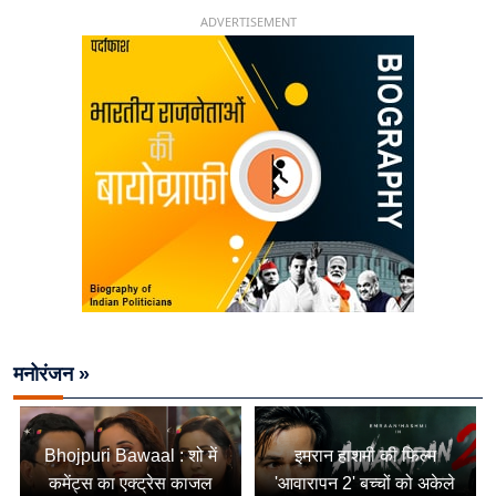
ADVERTISEMENT
मनोरंजन »
Bhojpuri Bawaal : शो में
इमरान हाशमी की फिल्म
कमेंट्स का एक्ट्रेस काजल
'आवारापन 2' बच्चों को अकेले