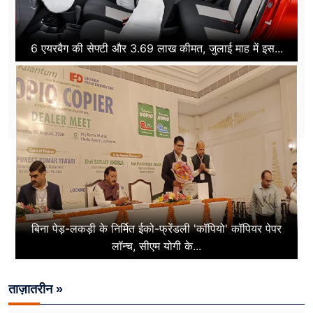
6 एयरबैग की सेफ्टी और 3.69 लाख कीमत, जुलाई माह में इस...
बिना पेड़-लकड़ी के निर्मित ईको-फ्रेंडली 'कॉपियो' कॉपियर पेपर
लॉन्च, सीएम योगी के...
ताज़ातरीन »