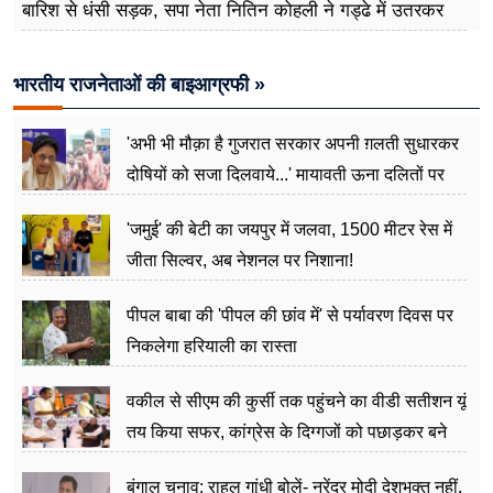
बारिश से धंसी सड़क, सपा नेता नितिन कोहली ने गड्ढे में उतरकर
मापी विकास की गहराई
भारतीय राजनेताओं की बाइआग्रफी »
'अभी भी मौक़ा है गुजरात सरकार अपनी ग़लती सुधारकर
दोषियों को सजा दिलवाये...' मायावती ऊना दलितों पर
अत्याचार मामले में हुईं आगबबूला
'जमुई' की बेटी का जयपुर में जलवा, 1500 मीटर रेस में
जीता सिल्वर, अब नेशनल पर निशाना!
पीपल बाबा की 'पीपल की छांव में' से पर्यावरण दिवस पर
निकलेगा हरियाली का रास्ता
वकील से सीएम की कुर्सी तक पहुंचने का वीडी सतीशन यूं
तय किया सफर, कांग्रेस के दिग्गजों को पछाड़कर बने
जननेता
बंगाल चुनाव: राहुल गांधी बोलें- नरेंद्र मोदी देशभक्त नहीं,