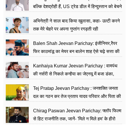
बल्कि देशद्रोही हैं, US ट्रेड डील में हिन्दुस्तान को बेचने
का काम किया
अभिनेत्री ने साल बाद किया खुलासा, कहा- उल्टी करने
तक मेरे चेहरे पर अपना गुप्तांग रगड़ती रही
Balen Shah Jeevan Parichay: इंजीनियर,रैपर
फिर काठमांडू का मेयर बन बालेन शाह ऐसे चढ़े सत्ता की
सीढ़ियां, अब चलाएंगे नेपाल सरकार
Kanhaiya Kumar Jeevan Parichay : वामपंथ
की नर्सरी से निकले कन्हैया का जेएनयू में बजा डंका,
शिक्षा को मानते हैं समाज के बदलाव का हथियार
Tej Pratap Jeevan Parichay : जनशक्ति जनता
दल का गठन कर तेज प्रताप यादव परिवार और पिता की
पार्टी को दे रहे हैं चुनौती, विवादों से है गहरा नाता
Chirag Paswan Jeevan Parichay: फ्लॉप फिल्म
से हिट राजनीति तक, जानें- 'मिले न मिले हम' के हीरो
चिराग पासवान के केंद्रीय मंत्री बनने का सफर