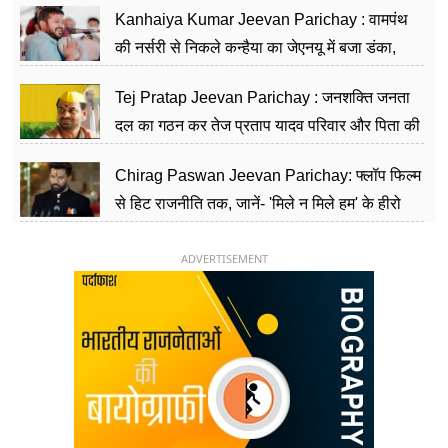
Kanhaiya Kumar Jeevan Parichay : वामपंथ
की नर्सरी से निकले कन्हैया का जेएनयू में बजा डंका,
शिक्षा को मानते हैं समाज के बदलाव का हथियार
Tej Pratap Jeevan Parichay : जनशक्ति जनता
दल का गठन कर तेज प्रताप यादव परिवार और पिता की
पार्टी को दे रहे हैं चुनौती, विवादों से है गहरा नाता
Chirag Paswan Jeevan Parichay: फ्लॉप फिल्म
से हिट राजनीति तक, जानें- 'मिले न मिले हम' के हीरो
चिराग पासवान के केंद्रीय मंत्री बनने का सफर
ADVERTISEMENT