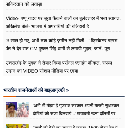
पाकिस्तान को लताड़ा
Video- पप्पू यादव पर जूता फेंकने वालों का बुलंदशहर में भव्य स्वागत,
अखिलेश बोले- भाजपा में अपराधियों की बलिहारी है
'3 साल हो गए, अभी तक कोई ज़मीन नहीं मिली...' क्रिकेटर ऋषभ
पंत ने देर रात CM पुष्कर सिंह धामी से लगायी गुहार, जानें- पूरा
मामला
उत्तराखंड के युवक ने तैयार किया पर्सनल फ्लाइंग व्हीकल, सफल
उड़ान का VIDEO सोशल मीडिया पर छाया
भारतीय राजनेताओं की बाइआग्रफी »
'अभी भी मौक़ा है गुजरात सरकार अपनी ग़लती सुधारकर
दोषियों को सजा दिलवाये...' मायावती ऊना दलितों पर
अत्याचार मामले में हुईं आगबबूला
'जमुई' की बेटी का जयपुर में जलवा, 1500 मीटर रेस में