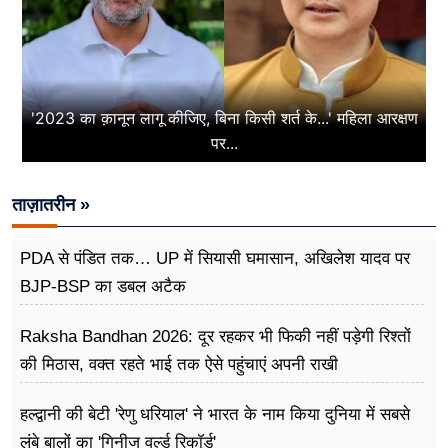
'2023 का क़ानून लागू कीजिए, बिना किसी शर्त के...' महिला आरक्षण
पर...
ताज़ातरीन »
PDA से पंडित तक… UP में सियासी घमासान, अखिलेश यादव पर
BJP-BSP का डबल अटैक
Raksha Bandhan 2026: दूर रहकर भी फिकी नहीं पड़ेगी रिश्तों
की मिठास, वक्त रहते भाई तक ऐसे पहुंचाएं अपनी राखी
हल्द्वानी की बेटी 'रेणु धरियाल' ने भारत के नाम किया दुनिया में सबसे
लंबे बालों का 'गिनीज वर्ल्ड रिकॉर्ड'