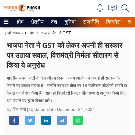
होम
क्षेत्रीय
देश
दुनिया
राजनीति
बिज़नेस
तक
Trending on Google News
हिन्दी समाचार
देश
भाजपा नेता ने GST को लेकर अपनी ही सरकार पर उठाया सवाल, वित्तमंत्री निर्मला सीतारण से किया ये अनुरोध
ePaper
भाजपा नेता ने GST को लेकर अपनी ही सरकार
पर उठाया सवाल, वित्तमंत्री निर्मला सीतारण से
वेब स्टोरीज
किया ये अनुरोध
उत्तर प्रदेश
भारतीय जनता पार्टी के नेता और प्रवक्ता अजय आलोक ने अपनी ही सरकार के
गैलरी
फैसले पर सवाल उठाया है। उन्होंने स्वास्थ्य बीमा पर 18 प्रतिशत जीएसटी लगाने के
फैसले का विरोध किया है। साथ ही वित्तमंत्री निर्मला सीतारमण से अनुराध किया कि,
वीडियो
इस फैसले पर तुंरत विचार करें।
रिलेशनशिप
By शिव मौर्या
Updated Date
December 24, 2024
जीवन मंत्रा