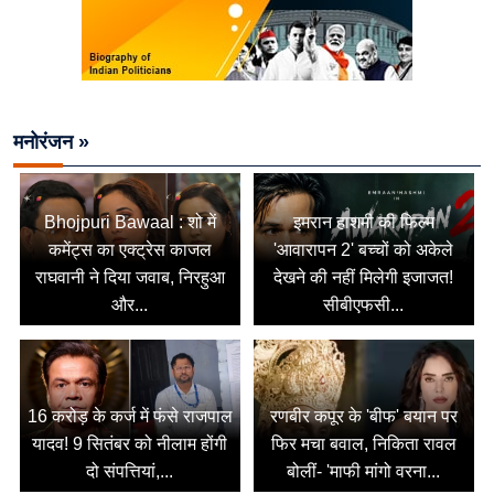
मनोरंजन »
Bhojpuri Bawaal : शो में
इमरान हाशमी की फिल्म
कमेंट्स का एक्ट्रेस काजल
'आवारापन 2' बच्चों को अकेले
राघवानी ने दिया जवाब, निरहुआ
देखने की नहीं मिलेगी इजाजत!
और...
सीबीएफसी...
16 करोड़ के कर्ज में फंसे राजपाल
रणबीर कपूर के 'बीफ' बयान पर
यादव! 9 सितंबर को नीलाम होंगी
फिर मचा बवाल, निकिता रावल
दो संपत्तियां,...
बोलीं- 'माफी मांगो वरना...