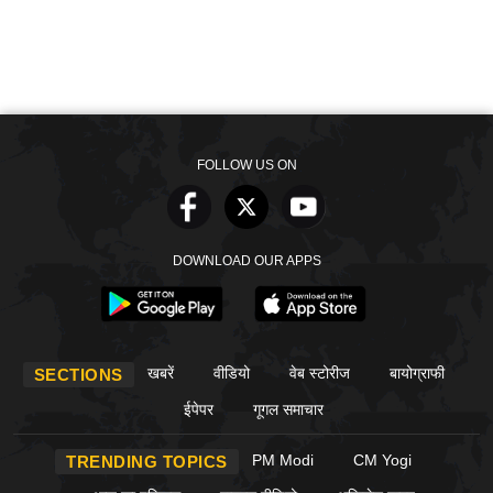
FOLLOW US ON
DOWNLOAD OUR APPS
खबरें
वीडियो
वेब स्टोरीज
बायोग्राफी
SECTIONS
ईपेपर
गूगल समाचार
PM Modi
CM Yogi
TRENDING TOPICS