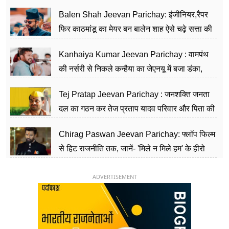
Balen Shah Jeevan Parichay: इंजीनियर,रैपर
फिर काठमांडू का मेयर बन बालेन शाह ऐसे चढ़े सत्ता की
सीढ़ियां, अब चलाएंगे नेपाल सरकार
Kanhaiya Kumar Jeevan Parichay : वामपंथ
की नर्सरी से निकले कन्हैया का जेएनयू में बजा डंका,
शिक्षा को मानते हैं समाज के बदलाव का हथियार
Tej Pratap Jeevan Parichay : जनशक्ति जनता
दल का गठन कर तेज प्रताप यादव परिवार और पिता की
पार्टी को दे रहे हैं चुनौती, विवादों से है गहरा नाता
Chirag Paswan Jeevan Parichay: फ्लॉप फिल्म
से हिट राजनीति तक, जानें- 'मिले न मिले हम' के हीरो
चिराग पासवान के केंद्रीय मंत्री बनने का सफर
ADVERTISEMENT