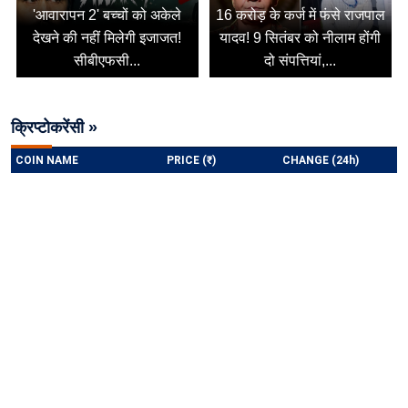
'आवारापन 2' बच्चों को अकेले
16 करोड़ के कर्ज में फंसे राजपाल
देखने की नहीं मिलेगी इजाजत!
यादव! 9 सितंबर को नीलाम होंगी
सीबीएफसी...
दो संपत्तियां,...
क्रिप्टोकरेंसी »