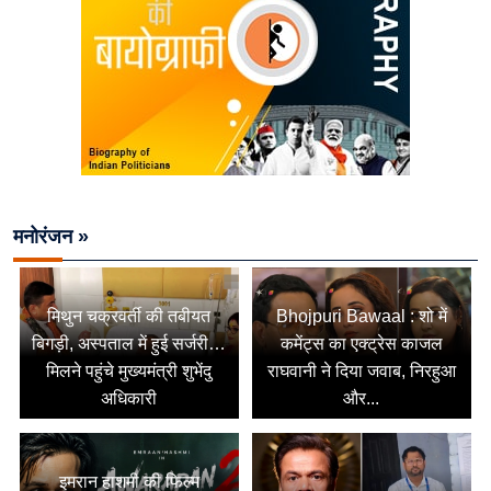
मनोरंजन »
मिथुन चक्रवर्ती की तबीयत
Bhojpuri Bawaal : शो में
बिगड़ी, अस्पताल में हुई सर्जरी…
कमेंट्स का एक्ट्रेस काजल
मिलने पहुंचे मुख्यमंत्री शुभेंदु
राघवानी ने दिया जवाब, निरहुआ
अधिकारी
और...
इमरान हाशमी की फिल्म