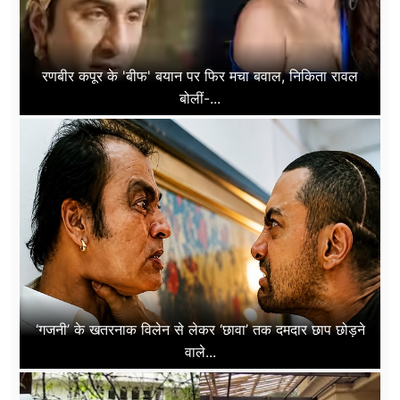
रणबीर कपूर के 'बीफ' बयान पर फिर मचा बवाल, निकिता रावल
बोलीं-...
‘गजनी’ के खतरनाक विलेन से लेकर ‘छावा’ तक दमदार छाप छोड़ने
वाले...