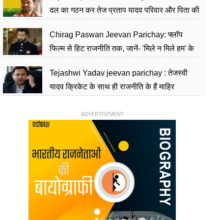
दल का गठन कर तेज प्रताप यादव परिवार और पिता की
पार्टी को दे रहे हैं चुनौती, विवादों से है गहरा नाता
Chirag Paswan Jeevan Parichay: फ्लॉप
फिल्म से हिट राजनीति तक, जानें- 'मिले न मिले हम' के
हीरो चिराग पासवान के केंद्रीय मंत्री बनने का सफर
Tejashwi Yadav jeevan parichay : तेजस्वी
यादव क्रिकेट के साथ ही राजनीति के हैं माहिर
खिलाड़ी, 26 साल की उम्र में संभाली डिप्टी सीएम की
कुर्सी
ADVERTISEMENT