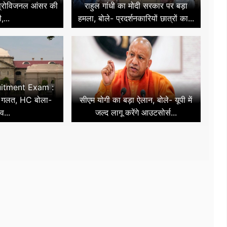
प्रोविजनल आंसर की
राहुल गांधी का मोदी सरकार पर बड़ा
,...
हमला, बोले- प्रदर्शनकारियों छात्रों का...
itment Exam :
ल गलत, HC बोला-
सीएम योगी का बड़ा ऐलान, बोले- यूपी में
व...
जल्द लागू करेंगे आउटसोर्स...