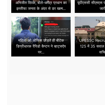
अभिजीत दिपके, बोले-धर्मेंद्र प्रधान का
यूपीएससी सीएमएस 
इस्तीफा जनता के अंदर से डर खत्म...
जारी
महिला को ऑफिस छोड़ते ही बीटेक
UPESSC Recru
डिग्रीधारक रैपिडो कैप्टन ने व्हाट्सऐप
125 में 35 सवा
पर...
सचि