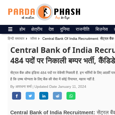
Trending on Google News
होम
क्षेत्रीय
देश
दुनिया
राजनीति
बिज़नेस
ePaper
हिन्दी समाचार
जॉब्स
वेब स्टोरीज
Central Bank of India Recruitm
484 पदों पर निकाली बम्पर भर्ती, कैंडिड
उत्तर प्रदेश
गैलरी
सेंट्रल बैंक ऑफ इंडिया 484 पदों पर वेकेंसी निकाली है. इन भर्तियों के लिए आठवीं 
है कि उच्च योग्यता के लिए बैंक की सेवा में कोई रियायत, महत्व नहीं है.
वीडियो
By आराधना शर्मा
Updated Date
January 11, 2024
रिलेशनशिप
जीवन मंत्रा
Central Bank of India Recruitment:
सेंट्रल बै