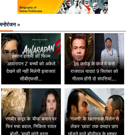
मनोरंजन »
इमरान हाशमी की फिल्म
'आवारापन 2' बच्चों को अकेले
16 करोड़ के कर्ज में फंसे
देखने की नहीं मिलेगी इजाजत!
राजपाल यादव! 9 सितंबर को
सीबीएफसी...
नीलाम होंगी दो संपत्तियां,...
रणबीर कपूर के 'बीफ' बयान पर
‘गजनी’ के खतरनाक विलेन से
फिर मचा बवाल, निकिता रावल
लेकर ‘छावा’ तक दमदार छाप
बोलीं- 'माफी मांगो वरना...
छोड़ने वाले बॉलीवुड के मशहूर...