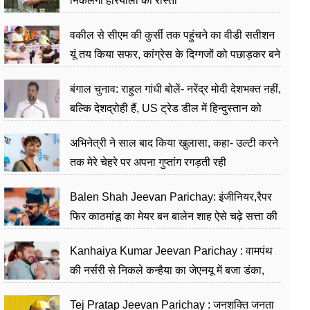
निकलेगा हरियाली का रास्ता
वकील से सीएम की कुर्सी तक पहुंचने का वीडी सतीशन
यूं तय किया सफर, कांग्रेस के दिग्गजों को पछाड़कर बने
जननेता
बंगाल चुनाव: राहुल गांधी बोलें- नरेंद्र मोदी देशभक्त नहीं,
बल्कि देशद्रोही हैं, US ट्रेड डील में हिन्दुस्तान को
बेचने का काम किया
अभिनेत्री ने साल बाद किया खुलासा, कहा- उल्टी करने
तक मेरे चेहरे पर अपना गुप्तांग रगड़ती रही
Balen Shah Jeevan Parichay: इंजीनियर,रैपर
फिर काठमांडू का मेयर बन बालेन शाह ऐसे चढ़े सत्ता की
सीढ़ियां, अब चलाएंगे नेपाल सरकार
Kanhaiya Kumar Jeevan Parichay : वामपंथ
की नर्सरी से निकले कन्हैया का जेएनयू में बजा डंका,
शिक्षा को मानते हैं समाज के बदलाव का हथियार
Tej Pratap Jeevan Parichay : जनशक्ति जनता