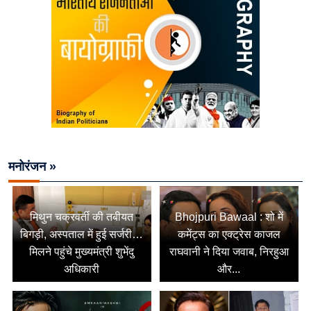
मनोरंजन »
मिथुन चक्रवर्ती की तबीयत
Bhojpuri Bawaal : शो में
बिगड़ी, अस्पताल में हुई सर्जरी…
कमेंट्स का एक्ट्रेस काजल
मिलने पहुंचे मुख्यमंत्री शुभेंदु
राघवानी ने दिया जवाब, निरहुआ
अधिकारी
और...