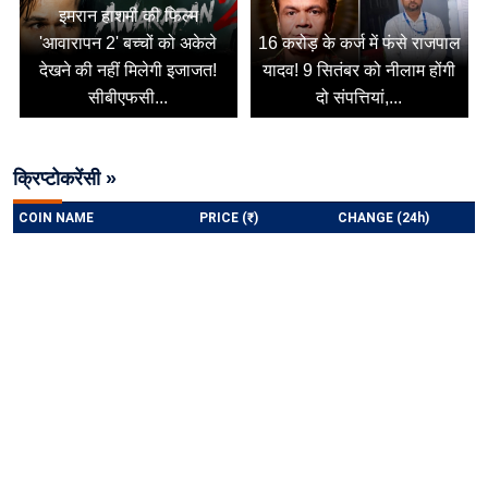
इमरान हाशमी की फिल्म
'आवारापन 2' बच्चों को अकेले
16 करोड़ के कर्ज में फंसे राजपाल
देखने की नहीं मिलेगी इजाजत!
यादव! 9 सितंबर को नीलाम होंगी
सीबीएफसी...
दो संपत्तियां,...
क्रिप्टोकरेंसी »