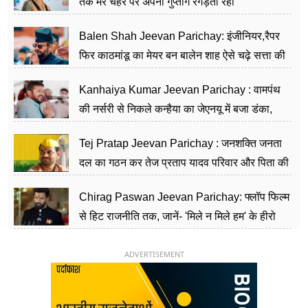
तक मेरे चेहरे पर अपना गुप्तांग रगड़ती रही
Balen Shah Jeevan Parichay: इंजीनियर,रैपर
फिर काठमांडू का मेयर बन बालेन शाह ऐसे चढ़े सत्ता की
सीढ़ियां, अब चलाएंगे नेपाल सरकार
Kanhaiya Kumar Jeevan Parichay : वामपंथ
की नर्सरी से निकले कन्हैया का जेएनयू में बजा डंका,
शिक्षा को मानते हैं समाज के बदलाव का हथियार
Tej Pratap Jeevan Parichay : जनशक्ति जनता
दल का गठन कर तेज प्रताप यादव परिवार और पिता की
पार्टी को दे रहे हैं चुनौती, विवादों से है गहरा नाता
Chirag Paswan Jeevan Parichay: फ्लॉप फिल्म
से हिट राजनीति तक, जानें- 'मिले न मिले हम' के हीरो
चिराग पासवान के केंद्रीय मंत्री बनने का सफर
ADVERTISEMENT