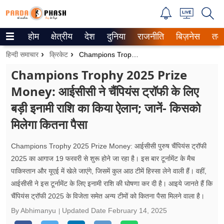
होम
क्षेत्रीय
देश
दुनिया
राजनीति
बिज़नेस
तक
Trending on Google News
हिन्दी समाचार
क्रिकेट
Champions Trophy 2025 Prize Money: आईसीसी ने चैंपियंस ट्रॉफी के लिए बड़ी इनामी राशि का किया ऐलान; जानें- किसको मिलेगा कितना पैसा
ePaper
Champions Trophy 2025 Prize
Money: आईसीसी ने चैंपियंस ट्रॉफी के लिए
वेब स्टोरीज
बड़ी इनामी राशि का किया ऐलान; जानें- किसको
उत्तर प्रदेश
मिलेगा कितना पैसा
गैलरी
Champions Trophy 2025 Prize Money: आईसीसी पुरुष चैंपियंस ट्रॉफी
वीडियो
2025 का आगाज 19 फरवरी से शुरू होने जा रहा है। इस बार टूर्नामेंट के मैच
पाकिस्तान और यूएई में खेले जाएंगे, जिसमें कुल आठ टीमें हिस्सा लेने वाली हैं। वहीं,
रिलेशनशिप
आईसीसी ने इस टूर्नामेंट के लिए इनामी राशि की घोषणा कर दी है। आइये जानते हैं कि
चैंपियंस ट्रॉफी 2025 के विजेता समेत अन्य टीमों को कितना पैसा मिलने वाला है।
जीवन मंत्रा
By Abhimanyu
Updated Date
February 14, 2025