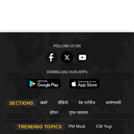
FOLLOW US ON
DOWNLOAD OUR APPS
खबरें
वीडियो
वेब स्टोरीज
बायोग्राफी
SECTIONS
ईपेपर
गूगल समाचार
PM Modi
CM Yogi
TRENDING TOPICS