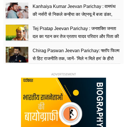
सीढ़ियां, अब चलाएंगे नेपाल सरकार
Kanhaiya Kumar Jeevan Parichay : वामपंथ
की नर्सरी से निकले कन्हैया का जेएनयू में बजा डंका,
शिक्षा को मानते हैं समाज के बदलाव का हथियार
Tej Pratap Jeevan Parichay : जनशक्ति जनता
दल का गठन कर तेज प्रताप यादव परिवार और पिता की
पार्टी को दे रहे हैं चुनौती, विवादों से है गहरा नाता
Chirag Paswan Jeevan Parichay: फ्लॉप फिल्म
से हिट राजनीति तक, जानें- 'मिले न मिले हम' के हीरो
चिराग पासवान के केंद्रीय मंत्री बनने का सफर
ADVERTISEMENT