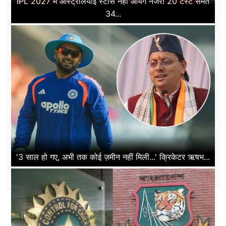
IPL 2027 में ऑस्ट्रेलियाई स्टार्स नहीं आयेंगे नजर! 20 टेस्ट समेत
34...
'3 साल हो गए, अभी तक कोई ज़मीन नहीं मिली...' क्रिकेटर ऋषभ...