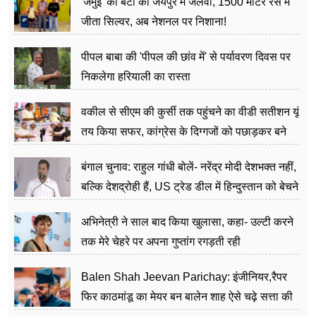
'जमुई' की बेटी का जयपुर में जलवा, 1500 मीटर रेस में
जीता सिल्वर, अब नेशनल पर निशाना!
पीपल बाबा की 'पीपल की छांव में' से पर्यावरण दिवस पर
निकलेगा हरियाली का रास्ता
वकील से सीएम की कुर्सी तक पहुंचने का वीडी सतीशन यूं
तय किया सफर, कांग्रेस के दिग्गजों को पछाड़कर बने
जननेता
बंगाल चुनाव: राहुल गांधी बोलें- नरेंद्र मोदी देशभक्त नहीं,
बल्कि देशद्रोही हैं, US ट्रेड डील में हिन्दुस्तान को बेचने
का काम किया
अभिनेत्री ने साल बाद किया खुलासा, कहा- उल्टी करने
तक मेरे चेहरे पर अपना गुप्तांग रगड़ती रही
Balen Shah Jeevan Parichay: इंजीनियर,रैपर
फिर काठमांडू का मेयर बन बालेन शाह ऐसे चढ़े सत्ता की