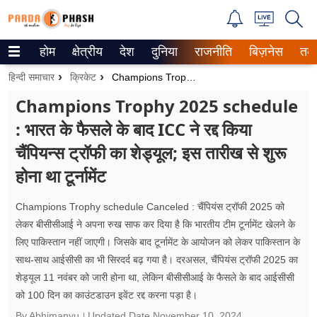
होम
क्षेत्रीय
देश
दुनिया
राजनीति
बिज़नेस
तक
Trending on Google News
हिन्दी समाचार
क्रिकेट
Champions Trophy 2025 Schedule : भारत के फैसले के बाद ICC ने रद्द किया चैंपियन्स ट्रॉफी का शेड्यूल; इस तारीख से शुरू होना था टूर्नामेंट
ePaper
Champions Trophy 2025 schedule
: भारत के फैसले के बाद ICC ने रद्द किया
वेब स्टोरीज
चैंपियन्स ट्रॉफी का शेड्यूल; इस तारीख से शुरू
उत्तर प्रदेश
होना था टूर्नामेंट
गैलरी
Champions Trophy schedule Canceled : चैंपियंस ट्रॉफी 2025 को
वीडियो
लेकर बीसीसीआई ने अपना रुख साफ कर दिया है कि भारतीय टीम टूर्नामेंट खेलने के
लिए पाकिस्तान नहीं जाएगी। जिसके बाद टूर्नामेंट के आयोजन को लेकर पाकिस्तान के
रिलेशनशिप
साथ-साथ आईसीसी का भी सिरदर्द बढ़ गया है। दरअसल, चैंपियंस ट्रॉफी 2025 का
शेड्यूल 11 नवंबर को जारी होना था, लेकिन बीसीसीआई के फैसले के बाद आईसीसी
जीवन मंत्रा
को 100 दिन का काउंटडाउन इवेंट रद्द करना पड़ा है।
By Abhimanyu
Updated Date
November 10, 2024