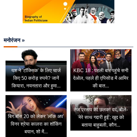
मनोरंजन »
यश ने 'टॉक्सिक' के लिए चार्ज
KBC 18 : पहली बार पहुंचे सनी
किए 50 करोड़ रुपये? जानें
देओल, पहले ही एपिसोड में आमिर
कियारा, नयनतारा और हुमा...
की बात...
तेज प्रताप का छलका दर्द, बोले-
बिग बॉस 20 को लेकर 'लॉक अप'
'मेरे साथ गद्दारी हुई'; खुद को
विनर श्रेया कालरा का शॉकिंग
बताया बाहुबली, कौन...
बयान, शो में...