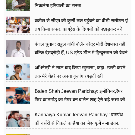
निकलेगा हरियाली का रास्ता
वकील से सीएम की कुर्सी तक पहुंचने का वीडी सतीशन यूं
तय किया सफर, कांग्रेस के दिग्गजों को पछाड़कर बने
जननेता
बंगाल चुनाव: राहुल गांधी बोलें- नरेंद्र मोदी देशभक्त नहीं,
बल्कि देशद्रोही हैं, US ट्रेड डील में हिन्दुस्तान को बेचने
का काम किया
अभिनेत्री ने साल बाद किया खुलासा, कहा- उल्टी करने
तक मेरे चेहरे पर अपना गुप्तांग रगड़ती रही
Balen Shah Jeevan Parichay: इंजीनियर,रैपर
फिर काठमांडू का मेयर बन बालेन शाह ऐसे चढ़े सत्ता की
सीढ़ियां, अब चलाएंगे नेपाल सरकार
Kanhaiya Kumar Jeevan Parichay : वामपंथ
की नर्सरी से निकले कन्हैया का जेएनयू में बजा डंका,
शिक्षा को मानते हैं समाज के बदलाव का हथियार