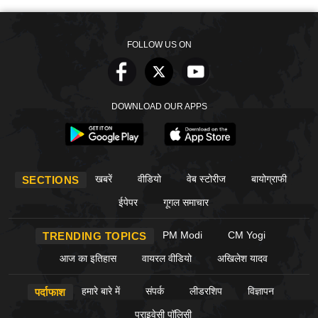
FOLLOW US ON
DOWNLOAD OUR APPS
खबरें
वीडियो
वेब स्टोरीज
बायोग्राफी
SECTIONS
ईपेपर
गूगल समाचार
PM Modi
CM Yogi
TRENDING TOPICS
आज का इतिहास
वायरल वीडियो
अखिलेश यादव
हमारे बारे में
संपर्क
लीडरशिप
विज्ञापन
पर्दाफाश
प्राइवेसी पॉलिसी