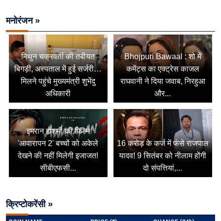
मनोरंजन »
मिथुन चक्रवर्ती की तबीयत
Bhojpuri Bawaal : शो में
बिगड़ी, अस्पताल में हुई सर्जरी…
कमेंट्स का एक्ट्रेस काजल
मिलने पहुंचे मुख्यमंत्री शुभेंदु
राघवानी ने दिया जवाब, निरहुआ
अधिकारी
और...
इमरान हाशमी की फिल्म
'आवारापन 2' बच्चों को अकेले
16 करोड़ के कर्ज में फंसे राजपाल
देखने की नहीं मिलेगी इजाजत!
यादव! 9 सितंबर को नीलाम होंगी
सीबीएफसी...
दो संपत्तियां,...
क्रिप्टोकरेंसी »