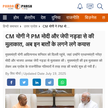
होम
क्षेत्रीय
देश
दुनिया
राजनीति
बिज़नेस
तक
Trending on Google News
हिन्दी समाचार
उत्तर प्रदेश
CM योगी ने PM मोदी और जेपी नड्डा से की मुलाकात, अब इन बातों के लगने लगे कयास
ePaper
CM योगी ने PM मोदी और जेपी नड्डा से की
मुलाकात, अब इन बातों के लगने लगे कयास
वेब स्टोरीज
उत्तर प्रदेश
मुख्यमंत्री योगी आदित्यनाथ शनिवार को दिल्ली पहुंचे, जहां उन्होंने प्रधानमंत्री नरेंद्र
मोदी और भाजपा अध्यक्ष जेपी नड्डा से मुलाकात की। मुख्यमंत्री की इस मुलाकात को
गैलरी
लेकर अब प्रदेश के राजनीतिक गलियारों में तरह तरह की चर्चाएं शुरू हो गयी हैं।
By शिव मौर्या
Updated Date
July 19, 2025
वीडियो
रिलेशनशिप
जीवन मंत्रा