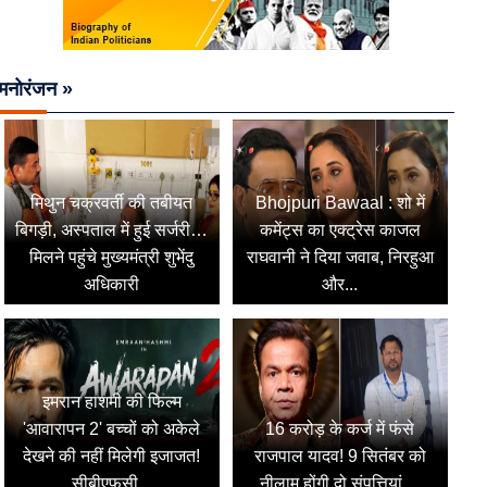
मनोरंजन »
मिथुन चक्रवर्ती की तबीयत
Bhojpuri Bawaal : शो में
बिगड़ी, अस्पताल में हुई सर्जरी…
कमेंट्स का एक्ट्रेस काजल
मिलने पहुंचे मुख्यमंत्री शुभेंदु
राघवानी ने दिया जवाब, निरहुआ
अधिकारी
और...
इमरान हाशमी की फिल्म
'आवारापन 2' बच्चों को अकेले
16 करोड़ के कर्ज में फंसे
देखने की नहीं मिलेगी इजाजत!
राजपाल यादव! 9 सितंबर को
सीबीएफसी...
नीलाम होंगी दो संपत्तियां,...