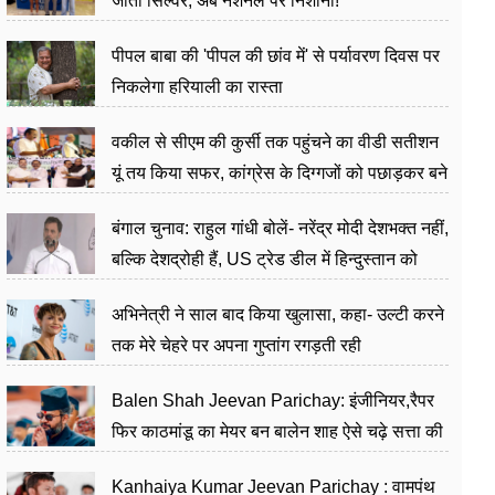
जीता सिल्वर, अब नेशनल पर निशाना!
पीपल बाबा की 'पीपल की छांव में' से पर्यावरण दिवस पर
निकलेगा हरियाली का रास्ता
वकील से सीएम की कुर्सी तक पहुंचने का वीडी सतीशन
यूं तय किया सफर, कांग्रेस के दिग्गजों को पछाड़कर बने
जननेता
बंगाल चुनाव: राहुल गांधी बोलें- नरेंद्र मोदी देशभक्त नहीं,
बल्कि देशद्रोही हैं, US ट्रेड डील में हिन्दुस्तान को
बेचने का काम किया
अभिनेत्री ने साल बाद किया खुलासा, कहा- उल्टी करने
तक मेरे चेहरे पर अपना गुप्तांग रगड़ती रही
Balen Shah Jeevan Parichay: इंजीनियर,रैपर
फिर काठमांडू का मेयर बन बालेन शाह ऐसे चढ़े सत्ता की
सीढ़ियां, अब चलाएंगे नेपाल सरकार
Kanhaiya Kumar Jeevan Parichay : वामपंथ