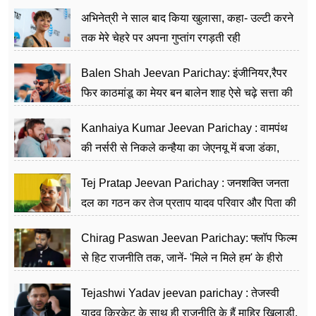
का काम किया
अभिनेत्री ने साल बाद किया खुलासा, कहा- उल्टी करने
तक मेरे चेहरे पर अपना गुप्तांग रगड़ती रही
Balen Shah Jeevan Parichay: इंजीनियर,रैपर
फिर काठमांडू का मेयर बन बालेन शाह ऐसे चढ़े सत्ता की
सीढ़ियां, अब चलाएंगे नेपाल सरकार
Kanhaiya Kumar Jeevan Parichay : वामपंथ
की नर्सरी से निकले कन्हैया का जेएनयू में बजा डंका,
शिक्षा को मानते हैं समाज के बदलाव का हथियार
Tej Pratap Jeevan Parichay : जनशक्ति जनता
दल का गठन कर तेज प्रताप यादव परिवार और पिता की
पार्टी को दे रहे हैं चुनौती, विवादों से है गहरा नाता
Chirag Paswan Jeevan Parichay: फ्लॉप फिल्म
से हिट राजनीति तक, जानें- 'मिले न मिले हम' के हीरो
चिराग पासवान के केंद्रीय मंत्री बनने का सफर
Tejashwi Yadav jeevan parichay : तेजस्वी
यादव क्रिकेट के साथ ही राजनीति के हैं माहिर खिलाड़ी,