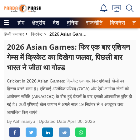
होम
क्षेत्रीय
देश
दुनिया
राजनीति
बिज़नेस
तक
Trending on Google News
हिन्दी समाचार
क्रिकेट
2026 Asian Games: फिर एक बार एशियन गेम्स में क्रिकेट का दिखेगा जलवा, पिछली बार भारत ने जीता था गोल्ड
ePaper
2026 Asian Games: फिर एक बार एशियन
गेम्स में क्रिकेट का दिखेगा जलवा, पिछली बार
वेब स्टोरीज
भारत ने जीता था गोल्ड
उत्तर प्रदेश
Cricket in 2026 Asian Games: क्रिकेट एक बार फिर एशियाई खेलों का
गैलरी
हिस्सा बनने वाला है। एशियाई ओलंपिक परिषद (OCA) और ऐची-नागोया खेलों की
आयोजन समिति (AINAGOC) के बीच हुई बैठकों के बाद इसकी औपचारिक पुष्टि हो
वीडियो
गई है। 20वें एशियाई खेल जापान में अगले साल 19 सितंबर से 4 अक्टूबर तक
आयोजित किए जाएंगे।
रिलेशनशिप
By Abhimanyu
Updated Date
April 30, 2025
जीवन मंत्रा