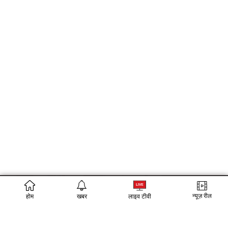
न्यूज़ रील
होम
खबर
लाइव टीवी
FOLLOW US ON