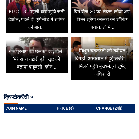
KBC 18 : पहली बार पहुंचे सनी
बिग बॉस 20 को लेकर 'लॉक अप'
देओल, पहले ही एपिसोड में आमिर
विनर श्रेया कालरा का शॉकिंग
की बात...
बयान, शो में...
मिथुन चक्रवर्ती की तबीयत
तेज प्रताप का छलका दर्द, बोले-
बिगड़ी, अस्पताल में हुई सर्जरी…
'मेरे साथ गद्दारी हुई'; खुद को
मिलने पहुंचे मुख्यमंत्री शुभेंदु
बताया बाहुबली, कौन...
अधिकारी
क्रिप्टोकरेंसी »