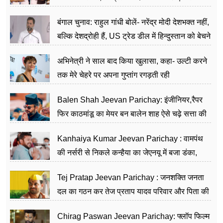
जननेता
बंगाल चुनाव: राहुल गांधी बोलें- नरेंद्र मोदी देशभक्त नहीं,
बल्कि देशद्रोही हैं, US ट्रेड डील में हिन्दुस्तान को बेचने
का काम किया
अभिनेत्री ने साल बाद किया खुलासा, कहा- उल्टी करने
तक मेरे चेहरे पर अपना गुप्तांग रगड़ती रही
Balen Shah Jeevan Parichay: इंजीनियर,रैपर
फिर काठमांडू का मेयर बन बालेन शाह ऐसे चढ़े सत्ता की
सीढ़ियां, अब चलाएंगे नेपाल सरकार
Kanhaiya Kumar Jeevan Parichay : वामपंथ
की नर्सरी से निकले कन्हैया का जेएनयू में बजा डंका,
शिक्षा को मानते हैं समाज के बदलाव का हथियार
Tej Pratap Jeevan Parichay : जनशक्ति जनता
दल का गठन कर तेज प्रताप यादव परिवार और पिता की
पार्टी को दे रहे हैं चुनौती, विवादों से है गहरा नाता
Chirag Paswan Jeevan Parichay: फ्लॉप फिल्म