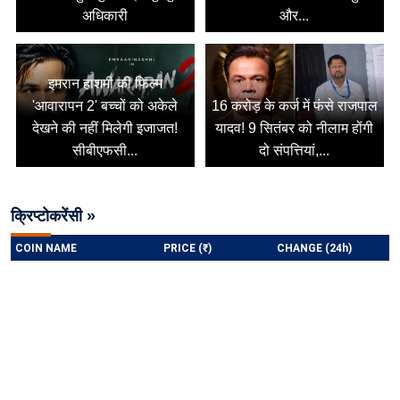
अधिकारी
और...
इमरान हाशमी की फिल्म
'आवारापन 2' बच्चों को अकेले
16 करोड़ के कर्ज में फंसे राजपाल
देखने की नहीं मिलेगी इजाजत!
यादव! 9 सितंबर को नीलाम होंगी
सीबीएफसी...
दो संपत्तियां,...
क्रिप्टोकरेंसी »