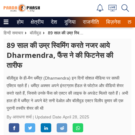
होम
क्षेत्रीय
देश
दुनिया
राजनीति
बिज़नेस
तक
Trending on Google News
हिन्दी समाचार
बॉलीवुड
89 साल की उम्र स्विमिंग करते नजर आये Dharmendra, फैंस ने की फिटनेस की तारीफ
ePaper
89 साल की उम्र स्विमिंग करते नजर आये
Dharmendra, फैंस ने की फिटनेस की
वेब स्टोरीज
तारीफ
उत्तर प्रदेश
बॉलीवुड के ही-मैन धर्मेंद्र (Dharmendra) इन दिनों सोशल मीडिया पर काफी
गैलरी
एक्टिव रहते हैं। धर्मेंद्र अक्सर अपने इंस्टग्राम हैंडल से फोटोज और वीडियो शेयर
करते रहते हैं, जिससे उनके फैंस को एक्टर की लाइफ के अपडेट मिलते रहते हैं। अभी
वीडियो
हाल ही में धर्मेंद्र ने अपने बेटे सनी देओल और बॉलीवुड एक्टर दिलीप कुमार की एक
पुरानी तस्वीर शेयर की थी
रिलेशनशिप
By आराधना शर्मा
Updated Date
April 28, 2025
जीवन मंत्रा