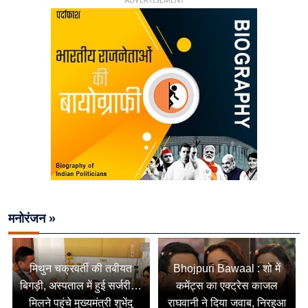
मनोरंजन »
मिथुन चक्रवर्ती की तबीयत
Bhojpuri Bawaal : शो में
बिगड़ी, अस्पताल में हुई सर्जरी…
कमेंट्स का एक्ट्रेस काजल
मिलने पहुंचे मुख्यमंत्री शुभेंदु
राघवानी ने दिया जवाब, निरहुआ