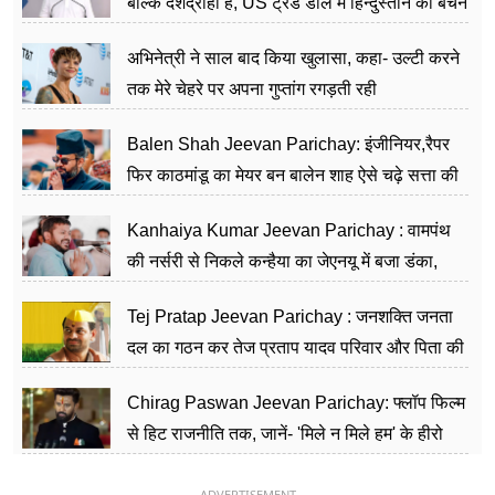
बल्कि देशद्रोही हैं, US ट्रेड डील में हिन्दुस्तान को बेचने
का काम किया
अभिनेत्री ने साल बाद किया खुलासा, कहा- उल्टी करने
तक मेरे चेहरे पर अपना गुप्तांग रगड़ती रही
Balen Shah Jeevan Parichay: इंजीनियर,रैपर
फिर काठमांडू का मेयर बन बालेन शाह ऐसे चढ़े सत्ता की
सीढ़ियां, अब चलाएंगे नेपाल सरकार
Kanhaiya Kumar Jeevan Parichay : वामपंथ
की नर्सरी से निकले कन्हैया का जेएनयू में बजा डंका,
शिक्षा को मानते हैं समाज के बदलाव का हथियार
Tej Pratap Jeevan Parichay : जनशक्ति जनता
दल का गठन कर तेज प्रताप यादव परिवार और पिता की
पार्टी को दे रहे हैं चुनौती, विवादों से है गहरा नाता
Chirag Paswan Jeevan Parichay: फ्लॉप फिल्म
से हिट राजनीति तक, जानें- 'मिले न मिले हम' के हीरो
चिराग पासवान के केंद्रीय मंत्री बनने का सफर
ADVERTISEMENT