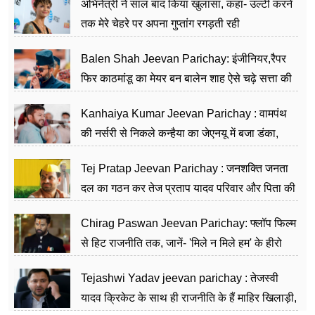
अभिनेत्री ने साल बाद किया खुलासा, कहा- उल्टी करने
तक मेरे चेहरे पर अपना गुप्तांग रगड़ती रही
Balen Shah Jeevan Parichay: इंजीनियर,रैपर
फिर काठमांडू का मेयर बन बालेन शाह ऐसे चढ़े सत्ता की
सीढ़ियां, अब चलाएंगे नेपाल सरकार
Kanhaiya Kumar Jeevan Parichay : वामपंथ
की नर्सरी से निकले कन्हैया का जेएनयू में बजा डंका,
शिक्षा को मानते हैं समाज के बदलाव का हथियार
Tej Pratap Jeevan Parichay : जनशक्ति जनता
दल का गठन कर तेज प्रताप यादव परिवार और पिता की
पार्टी को दे रहे हैं चुनौती, विवादों से है गहरा नाता
Chirag Paswan Jeevan Parichay: फ्लॉप फिल्म
से हिट राजनीति तक, जानें- 'मिले न मिले हम' के हीरो
चिराग पासवान के केंद्रीय मंत्री बनने का सफर
Tejashwi Yadav jeevan parichay : तेजस्वी
यादव क्रिकेट के साथ ही राजनीति के हैं माहिर खिलाड़ी,