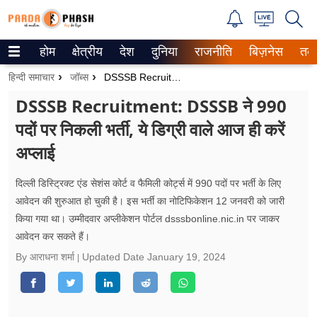
होम
क्षेत्रीय
देश
दुनिया
राजनीति
बिज़नेस
तक
Trending on Google News
हिन्दी समाचार
जॉब्स
DSSSB Recruitment: DSSSB ने 990 पदों पर निकली भर्ती, ये डिग्री वाले आज ही करें अप्लाई
ePaper
DSSSB Recruitment: DSSSB ने 990
पदों पर निकली भर्ती, ये डिग्री वाले आज ही करें
वेब स्टोरीज
अप्लाई
उत्तर प्रदेश
दिल्ली डिस्ट्रिक्ट एंड सेशंस कोर्ट व फैमिली कोर्ट्स में 990 पदों पर भर्ती के लिए
गैलरी
आवेदन की शुरुआत हो चुकी है। इस भर्ती का नोटिफिकेशन 12 जनवरी को जारी
किया गया था। उम्मीदवार अप्लीकेशन पोर्टल dsssbonline.nic.in पर जाकर
वीडियो
आवेदन कर सकते हैं।
रिलेशनशिप
By आराधना शर्मा
Updated Date
January 19, 2024
जीवन मंत्रा