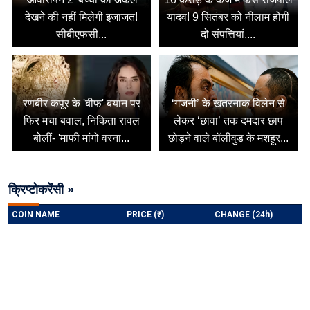
देखने की नहीं मिलेगी इजाजत!
यादव! 9 सितंबर को नीलाम होंगी
सीबीएफसी...
दो संपत्तियां,...
रणबीर कपूर के 'बीफ' बयान पर
‘गजनी’ के खतरनाक विलेन से
फिर मचा बवाल, निकिता रावल
लेकर ‘छावा’ तक दमदार छाप
बोलीं- 'माफी मांगो वरना...
छोड़ने वाले बॉलीवुड के मशहूर...
क्रिप्टोकरेंसी »