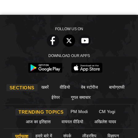
FOLLOW US ON
DOWNLOAD OUR APPS
खबरें
वीडियो
वेब स्टोरीज
बायोग्राफी
SECTIONS
ईपेपर
गूगल समाचार
PM Modi
CM Yogi
TRENDING TOPICS
आज का इतिहास
वायरल वीडियो
अखिलेश यादव
हमारे बारे में
संपर्क
लीडरशिप
विज्ञापन
पर्दाफाश