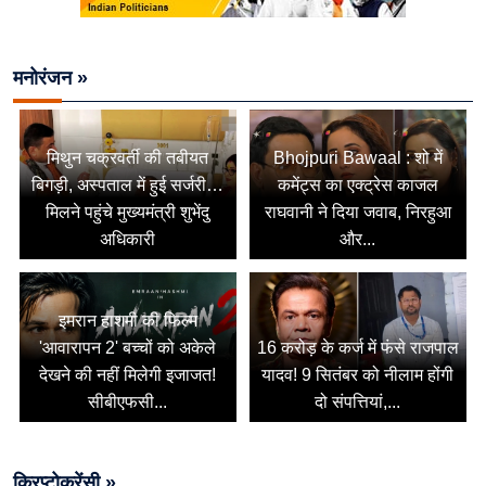
मनोरंजन »
मिथुन चक्रवर्ती की तबीयत
Bhojpuri Bawaal : शो में
बिगड़ी, अस्पताल में हुई सर्जरी…
कमेंट्स का एक्ट्रेस काजल
मिलने पहुंचे मुख्यमंत्री शुभेंदु
राघवानी ने दिया जवाब, निरहुआ
अधिकारी
और...
इमरान हाशमी की फिल्म
'आवारापन 2' बच्चों को अकेले
16 करोड़ के कर्ज में फंसे राजपाल
देखने की नहीं मिलेगी इजाजत!
यादव! 9 सितंबर को नीलाम होंगी
सीबीएफसी...
दो संपत्तियां,...
क्रिप्टोकरेंसी »