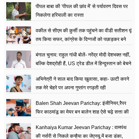
पीपल बाबा की 'पीपल की छांव में' से पर्यावरण दिवस पर
निकलेगा हरियाली का रास्ता
वकील से सीएम की कुर्सी तक पहुंचने का वीडी सतीशन यूं
तय किया सफर, कांग्रेस के दिग्गजों को पछाड़कर बने
जननेता
बंगाल चुनाव: राहुल गांधी बोलें- नरेंद्र मोदी देशभक्त नहीं,
बल्कि देशद्रोही हैं, US ट्रेड डील में हिन्दुस्तान को बेचने
का काम किया
अभिनेत्री ने साल बाद किया खुलासा, कहा- उल्टी करने
तक मेरे चेहरे पर अपना गुप्तांग रगड़ती रही
Balen Shah Jeevan Parichay: इंजीनियर,रैपर
फिर काठमांडू का मेयर बन बालेन शाह ऐसे चढ़े सत्ता की
सीढ़ियां, अब चलाएंगे नेपाल सरकार
Kanhaiya Kumar Jeevan Parichay : वामपंथ
की नर्सरी से निकले कन्हैया का जेएनयू में बजा डंका,