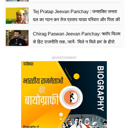
शिक्षा को मानते हैं समाज के बदलाव का हथियार
Tej Pratap Jeevan Parichay : जनशक्ति जनता
दल का गठन कर तेज प्रताप यादव परिवार और पिता की
पार्टी को दे रहे हैं चुनौती, विवादों से है गहरा नाता
Chirag Paswan Jeevan Parichay: फ्लॉप फिल्म
से हिट राजनीति तक, जानें- 'मिले न मिले हम' के हीरो
चिराग पासवान के केंद्रीय मंत्री बनने का सफर
ADVERTISEMENT