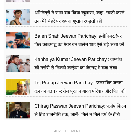
का काम किया
अभिनेत्री ने साल बाद किया खुलासा, कहा- उल्टी करने
तक मेरे चेहरे पर अपना गुप्तांग रगड़ती रही
Balen Shah Jeevan Parichay: इंजीनियर,रैपर
फिर काठमांडू का मेयर बन बालेन शाह ऐसे चढ़े सत्ता की
सीढ़ियां, अब चलाएंगे नेपाल सरकार
Kanhaiya Kumar Jeevan Parichay : वामपंथ
की नर्सरी से निकले कन्हैया का जेएनयू में बजा डंका,
शिक्षा को मानते हैं समाज के बदलाव का हथियार
Tej Pratap Jeevan Parichay : जनशक्ति जनता
दल का गठन कर तेज प्रताप यादव परिवार और पिता की
पार्टी को दे रहे हैं चुनौती, विवादों से है गहरा नाता
Chirag Paswan Jeevan Parichay: फ्लॉप फिल्म
से हिट राजनीति तक, जानें- 'मिले न मिले हम' के हीरो
चिराग पासवान के केंद्रीय मंत्री बनने का सफर
ADVERTISEMENT