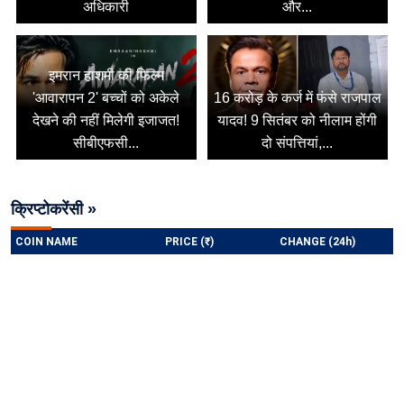
अधिकारी
और...
इमरान हाशमी की फिल्म
'आवारापन 2' बच्चों को अकेले
16 करोड़ के कर्ज में फंसे राजपाल
देखने की नहीं मिलेगी इजाजत!
यादव! 9 सितंबर को नीलाम होंगी
सीबीएफसी...
दो संपत्तियां,...
क्रिप्टोकरेंसी »