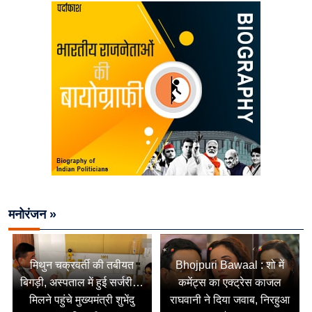
मनोरंजन »
मिथुन चक्रवर्ती की तबीयत
Bhojpuri Bawaal : शो में
बिगड़ी, अस्पताल में हुई सर्जरी…
कमेंट्स का एक्ट्रेस काजल
मिलने पहुंचे मुख्यमंत्री शुभेंदु
राघवानी ने दिया जवाब, निरहुआ