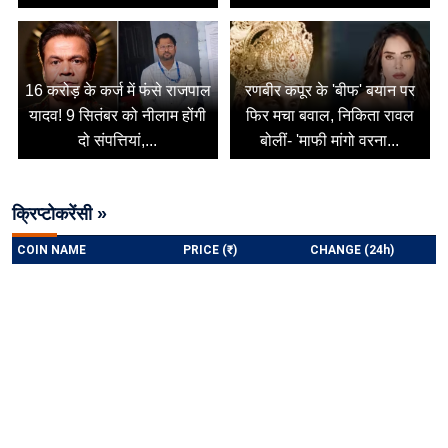
16 करोड़ के कर्ज में फंसे राजपाल
रणबीर कपूर के 'बीफ' बयान पर
यादव! 9 सितंबर को नीलाम होंगी
फिर मचा बवाल, निकिता रावल
दो संपत्तियां,...
बोलीं- 'माफी मांगो वरना...
क्रिप्टोकरेंसी »