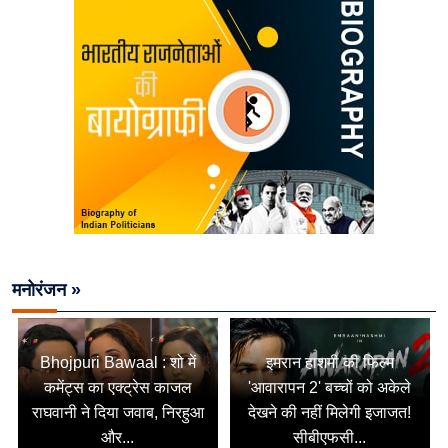
मनोरंजन »
Bhojpuri Bawaal : शो में
इमरान हाशमी की फिल्म
कमेंट्स का एक्ट्रेस काजल
'आवारापन 2' बच्चों को अकेले
राघवानी ने दिया जवाब, निरहुआ
देखने की नहीं मिलेगी इजाजत!
और...
सीबीएफसी...