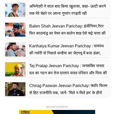
का काम किया
अभिनेत्री ने साल बाद किया खुलासा, कहा- उल्टी करने
तक मेरे चेहरे पर अपना गुप्तांग रगड़ती रही
Balen Shah Jeevan Parichay: इंजीनियर,रैपर
फिर काठमांडू का मेयर बन बालेन शाह ऐसे चढ़े सत्ता की
सीढ़ियां, अब चलाएंगे नेपाल सरकार
Kanhaiya Kumar Jeevan Parichay : वामपंथ
की नर्सरी से निकले कन्हैया का जेएनयू में बजा डंका,
शिक्षा को मानते हैं समाज के बदलाव का हथियार
Tej Pratap Jeevan Parichay : जनशक्ति जनता
दल का गठन कर तेज प्रताप यादव परिवार और पिता की
पार्टी को दे रहे हैं चुनौती, विवादों से है गहरा नाता
Chirag Paswan Jeevan Parichay: फ्लॉप फिल्म
से हिट राजनीति तक, जानें- 'मिले न मिले हम' के हीरो
चिराग पासवान के केंद्रीय मंत्री बनने का सफर
ADVERTISEMENT