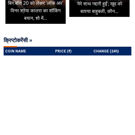
बिग बॉस 20 को लेकर 'लॉक अप'
'मेरे साथ गद्दारी हुई'; खुद को
विनर श्रेया कालरा का शॉकिंग
बताया बाहुबली, कौन...
बयान, शो में...
क्रिप्टोकरेंसी »