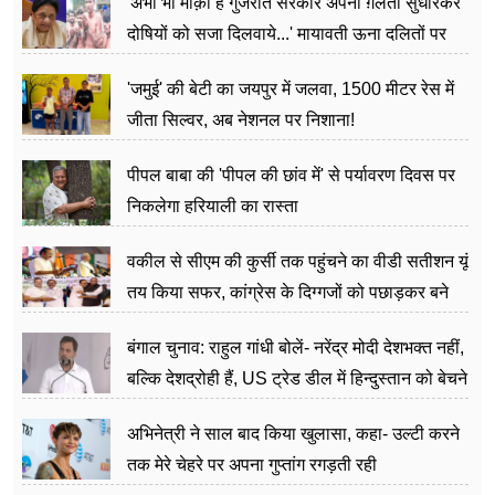
'अभी भी मौक़ा है गुजरात सरकार अपनी ग़लती सुधारकर
दोषियों को सजा दिलवाये...' मायावती ऊना दलितों पर
अत्याचार मामले में हुईं आगबबूला
'जमुई' की बेटी का जयपुर में जलवा, 1500 मीटर रेस में
जीता सिल्वर, अब नेशनल पर निशाना!
पीपल बाबा की 'पीपल की छांव में' से पर्यावरण दिवस पर
निकलेगा हरियाली का रास्ता
वकील से सीएम की कुर्सी तक पहुंचने का वीडी सतीशन यूं
तय किया सफर, कांग्रेस के दिग्गजों को पछाड़कर बने
जननेता
बंगाल चुनाव: राहुल गांधी बोलें- नरेंद्र मोदी देशभक्त नहीं,
बल्कि देशद्रोही हैं, US ट्रेड डील में हिन्दुस्तान को बेचने
का काम किया
अभिनेत्री ने साल बाद किया खुलासा, कहा- उल्टी करने
तक मेरे चेहरे पर अपना गुप्तांग रगड़ती रही