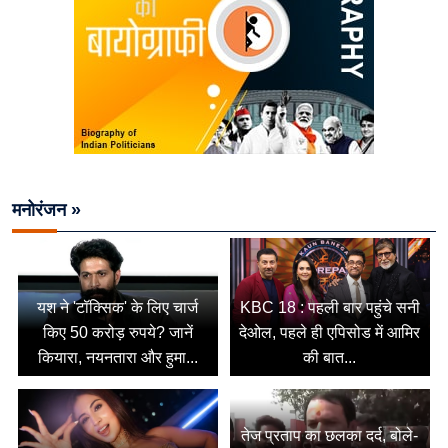
मनोरंजन »
यश ने 'टॉक्सिक' के लिए चार्ज
KBC 18 : पहली बार पहुंचे सनी
किए 50 करोड़ रुपये? जानें
देओल, पहले ही एपिसोड में आमिर
कियारा, नयनतारा और हुमा...
की बात...
तेज प्रताप का छलका दर्द, बोले-