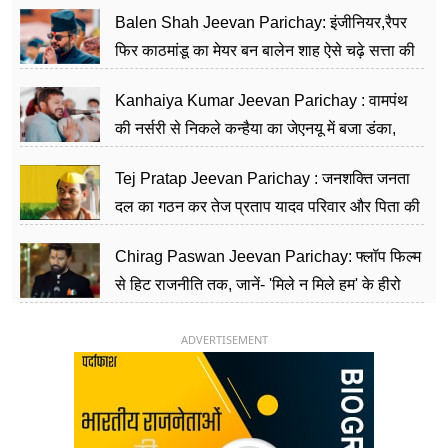
Balen Shah Jeevan Parichay: इंजीनियर,रैपर
फिर काठमांडू का मेयर बन बालेन शाह ऐसे चढ़े सत्ता की
सीढ़ियां, अब चलाएंगे नेपाल सरकार
Kanhaiya Kumar Jeevan Parichay : वामपंथ
की नर्सरी से निकले कन्हैया का जेएनयू में बजा डंका,
शिक्षा को मानते हैं समाज के बदलाव का हथियार
Tej Pratap Jeevan Parichay : जनशक्ति जनता
दल का गठन कर तेज प्रताप यादव परिवार और पिता की
पार्टी को दे रहे हैं चुनौती, विवादों से है गहरा नाता
Chirag Paswan Jeevan Parichay: फ्लॉप फिल्म
से हिट राजनीति तक, जानें- 'मिले न मिले हम' के हीरो
चिराग पासवान के केंद्रीय मंत्री बनने का सफर
ADVERTISEMENT