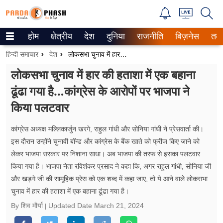
होम
क्षेत्रीय
देश
दुनिया
राजनीति
बिज़नेस
तक
Trending on Google News
हिन्दी समाचार
देश
लोकसभा चुनाव में हार की हताशा में एक बहाना ढूंढा गया है…कांग्रेस के आरोपों पर भाजपा ने किया पलटवार
ePaper
लोकसभा चुनाव में हार की हताशा में एक बहाना
ढूंढा गया है…कांग्रेस के आरोपों पर भाजपा ने
वेब स्टोरीज
किया पलटवार
उत्तर प्रदेश
कांग्रेस अध्यक्ष मल्लिकार्जुन खरगे, राहुल गांधी और सोनिया गांधी ने प्रेसवार्ता की।
गैलरी
इस दौरान उन्होंने चुनावी बॉन्ड और कांग्रेस के बैंक खाते को फ्रीज किए जाने को
लेकर भाजपा सरकार पर निशाना साधा। अब भाजपा की तरफ से इसका पलटवार
वीडियो
किया गया है। भाजपा नेता रविशंकर प्रसाद ने कहा कि, अगर राहुल गांधी, सोनिया जी
और खड़गे जी की सामूहिक प्रेस को एक शब्द में कहा जाए, तो ये आने वाले लोकसभा
रिलेशनशिप
चुनाव में हार की हताशा में एक बहाना ढूंढा गया है।
जीवन मंत्रा
By शिव मौर्या
Updated Date
March 21, 2024