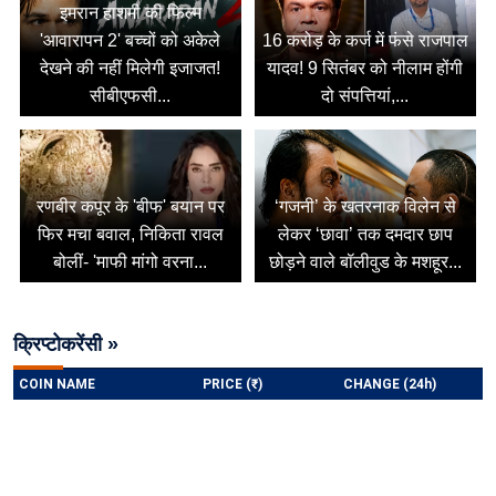
इमरान हाशमी की फिल्म
'आवारापन 2' बच्चों को अकेले
16 करोड़ के कर्ज में फंसे राजपाल
देखने की नहीं मिलेगी इजाजत!
यादव! 9 सितंबर को नीलाम होंगी
सीबीएफसी...
दो संपत्तियां,...
रणबीर कपूर के 'बीफ' बयान पर
‘गजनी’ के खतरनाक विलेन से
फिर मचा बवाल, निकिता रावल
लेकर ‘छावा’ तक दमदार छाप
बोलीं- 'माफी मांगो वरना...
छोड़ने वाले बॉलीवुड के मशहूर...
क्रिप्टोकरेंसी »