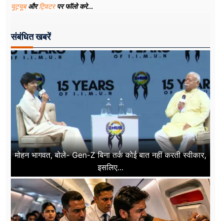
यूट्यूब
और
ट्विटर
पर फॉलो करे...
संबंधित खबरें
मोहन भागवत, बोले- Gen-Z बिना तर्क कोई बात नहीं करती स्वीकार,
इसलिए...