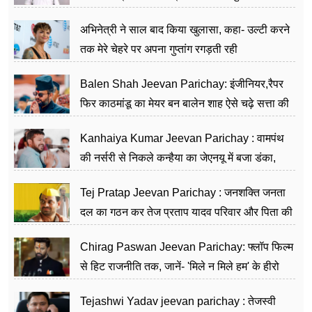
का काम किया
अभिनेत्री ने साल बाद किया खुलासा, कहा- उल्टी करने
तक मेरे चेहरे पर अपना गुप्तांग रगड़ती रही
Balen Shah Jeevan Parichay: इंजीनियर,रैपर
फिर काठमांडू का मेयर बन बालेन शाह ऐसे चढ़े सत्ता की
सीढ़ियां, अब चलाएंगे नेपाल सरकार
Kanhaiya Kumar Jeevan Parichay : वामपंथ
की नर्सरी से निकले कन्हैया का जेएनयू में बजा डंका,
शिक्षा को मानते हैं समाज के बदलाव का हथियार
Tej Pratap Jeevan Parichay : जनशक्ति जनता
दल का गठन कर तेज प्रताप यादव परिवार और पिता की
पार्टी को दे रहे हैं चुनौती, विवादों से है गहरा नाता
Chirag Paswan Jeevan Parichay: फ्लॉप फिल्म
से हिट राजनीति तक, जानें- 'मिले न मिले हम' के हीरो
चिराग पासवान के केंद्रीय मंत्री बनने का सफर
Tejashwi Yadav jeevan parichay : तेजस्वी