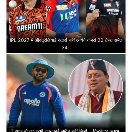
IPL 2027 में ऑस्ट्रेलियाई स्टार्स नहीं आयेंगे नजर! 20 टेस्ट समेत
34...
'3 साल हो गए, अभी तक कोई ज़मीन नहीं मिली...' क्रिकेटर ऋषभ...