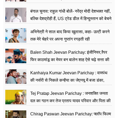
जननेता
बंगाल चुनाव: राहुल गांधी बोलें- नरेंद्र मोदी देशभक्त नहीं,
बल्कि देशद्रोही हैं, US ट्रेड डील में हिन्दुस्तान को बेचने
का काम किया
अभिनेत्री ने साल बाद किया खुलासा, कहा- उल्टी करने
तक मेरे चेहरे पर अपना गुप्तांग रगड़ती रही
Balen Shah Jeevan Parichay: इंजीनियर,रैपर
फिर काठमांडू का मेयर बन बालेन शाह ऐसे चढ़े सत्ता की
सीढ़ियां, अब चलाएंगे नेपाल सरकार
Kanhaiya Kumar Jeevan Parichay : वामपंथ
की नर्सरी से निकले कन्हैया का जेएनयू में बजा डंका,
शिक्षा को मानते हैं समाज के बदलाव का हथियार
Tej Pratap Jeevan Parichay : जनशक्ति जनता
दल का गठन कर तेज प्रताप यादव परिवार और पिता की
पार्टी को दे रहे हैं चुनौती, विवादों से है गहरा नाता
Chirag Paswan Jeevan Parichay: फ्लॉप फिल्म