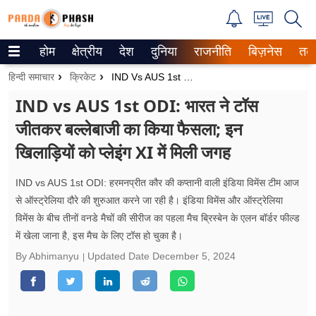
होम
क्षेत्रीय
देश
दुनिया
राजनीति
बिज़नेस
तक
Trending on Google News
हिन्दी समाचार
क्रिकेट
IND Vs AUS 1st ODI: भारत ने टॉस जीतकर बल्लेबाजी का किया फैसला; इन खिलाड़ियों को प्लेइंग XI में मिली जगह
ePaper
IND vs AUS 1st ODI: भारत ने टॉस
जीतकर बल्लेबाजी का किया फैसला; इन
वेब स्टोरीज
खिलाड़ियों को प्लेइंग XI में मिली जगह
उत्तर प्रदेश
IND vs AUS 1st ODI: हरमनप्रीत कौर की कप्तानी वाली इंडिया विमेंस टीम आज
गैलरी
से ऑस्ट्रेलिया दौरे की शुरुआत करने जा रही है। इंडिया विमेंस और ऑस्ट्रेलिया
विमेंस के बीच तीनों वनडे मैचों की सीरीज का पहला मैच ब्रिस्बेन के एलन बॉर्डर फील्ड
वीडियो
में खेला जाना है, इस मैच के लिए टॉस हो चुका है।
रिलेशनशिप
By Abhimanyu
Updated Date
December 5, 2024
जीवन मंत्रा