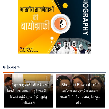
मनोरंजन »
मिथुन चक्रवर्ती की तबीयत
Bhojpuri Bawaal : शो में
बिगड़ी, अस्पताल में हुई सर्जरी…
कमेंट्स का एक्ट्रेस काजल
मिलने पहुंचे मुख्यमंत्री शुभेंदु
राघवानी ने दिया जवाब, निरहुआ
अधिकारी
और...