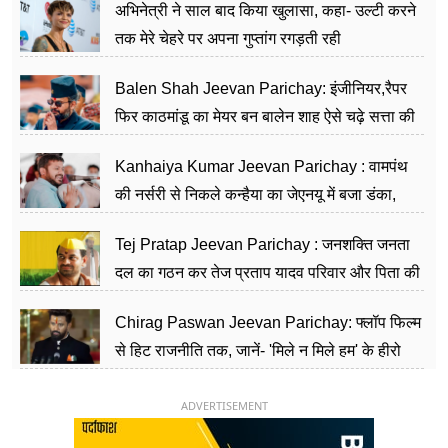
अभिनेत्री ने साल बाद किया खुलासा, कहा- उल्टी करने
तक मेरे चेहरे पर अपना गुप्तांग रगड़ती रही
Balen Shah Jeevan Parichay: इंजीनियर,रैपर
फिर काठमांडू का मेयर बन बालेन शाह ऐसे चढ़े सत्ता की
सीढ़ियां, अब चलाएंगे नेपाल सरकार
Kanhaiya Kumar Jeevan Parichay : वामपंथ
की नर्सरी से निकले कन्हैया का जेएनयू में बजा डंका,
शिक्षा को मानते हैं समाज के बदलाव का हथियार
Tej Pratap Jeevan Parichay : जनशक्ति जनता
दल का गठन कर तेज प्रताप यादव परिवार और पिता की
पार्टी को दे रहे हैं चुनौती, विवादों से है गहरा नाता
Chirag Paswan Jeevan Parichay: फ्लॉप फिल्म
से हिट राजनीति तक, जानें- 'मिले न मिले हम' के हीरो
चिराग पासवान के केंद्रीय मंत्री बनने का सफर
ADVERTISEMENT