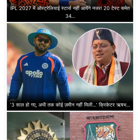
IPL 2027 में ऑस्ट्रेलियाई स्टार्स नहीं आयेंगे नजर! 20 टेस्ट समेत
34...
'3 साल हो गए, अभी तक कोई ज़मीन नहीं मिली...' क्रिकेटर ऋषभ...