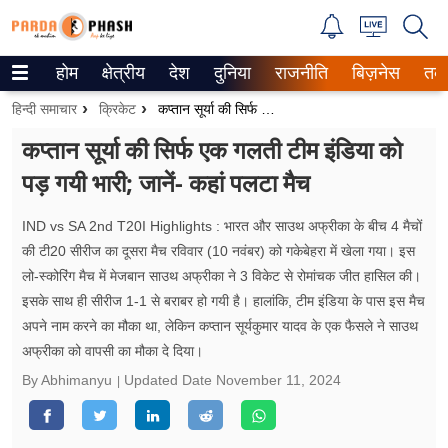
होम
क्षेत्रीय
देश
दुनिया
राजनीति
बिज़नेस
तक
Trending on Google News
हिन्दी समाचार
क्रिकेट
कप्तान सूर्या की सिर्फ एक गलती टीम इंडिया को पड़ गयी भारी; जानें- कहां पलटा मैच
ePaper
कप्तान सूर्या की सिर्फ एक गलती टीम इंडिया को
पड़ गयी भारी; जानें- कहां पलटा मैच
वेब स्टोरीज
उत्तर प्रदेश
IND vs SA 2nd T20I Highlights : भारत और साउथ अफ्रीका के बीच 4 मैचों
की टी20 सीरीज का दूसरा मैच रविवार (10 नवंबर) को गकेबेहरा में खेला गया। इस
गैलरी
लो-स्कोरिंग मैच में मेजबान साउथ अफ्रीका ने 3 विकेट से रोमांचक जीत हासिल की।
इसके साथ ही सीरीज 1-1 से बराबर हो गयी है। हालांकि, टीम इंडिया के पास इस मैच
वीडियो
अपने नाम करने का मौका था, लेकिन कप्तान सूर्यकुमार यादव के एक फैसले ने साउथ
अफ्रीका को वापसी का मौका दे दिया।
रिलेशनशिप
By Abhimanyu
Updated Date
November 11, 2024
जीवन मंत्रा