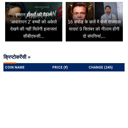
इमरान हाशमी की फिल्म
'आवारापन 2' बच्चों को अकेले
16 करोड़ के कर्ज में फंसे राजपाल
देखने की नहीं मिलेगी इजाजत!
यादव! 9 सितंबर को नीलाम होंगी
सीबीएफसी...
दो संपत्तियां,...
क्रिप्टोकरेंसी »