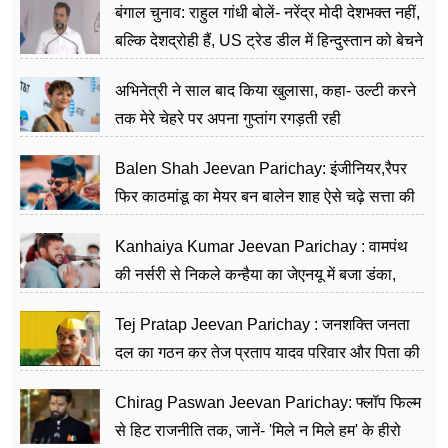
बंगाल चुनाव: राहुल गांधी बोलें- नरेंद्र मोदी देशभक्त नहीं,
बल्कि देशद्रोही हैं, US ट्रेड डील में हिन्दुस्तान को बेचने
का काम किया
अभिनेत्री ने साल बाद किया खुलासा, कहा- उल्टी करने
तक मेरे चेहरे पर अपना गुप्तांग रगड़ती रही
Balen Shah Jeevan Parichay: इंजीनियर,रैपर
फिर काठमांडू का मेयर बन बालेन शाह ऐसे चढ़े सत्ता की
सीढ़ियां, अब चलाएंगे नेपाल सरकार
Kanhaiya Kumar Jeevan Parichay : वामपंथ
की नर्सरी से निकले कन्हैया का जेएनयू में बजा डंका,
शिक्षा को मानते हैं समाज के बदलाव का हथियार
Tej Pratap Jeevan Parichay : जनशक्ति जनता
दल का गठन कर तेज प्रताप यादव परिवार और पिता की
पार्टी को दे रहे हैं चुनौती, विवादों से है गहरा नाता
Chirag Paswan Jeevan Parichay: फ्लॉप फिल्म
से हिट राजनीति तक, जानें- 'मिले न मिले हम' के हीरो