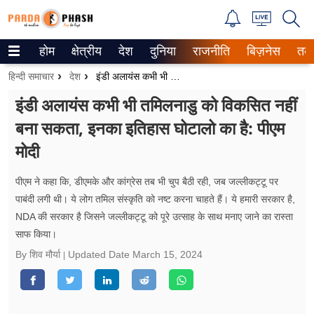
होम
क्षेत्रीय
देश
दुनिया
राजनीति
बिज़नेस
तक
Trending on Google News
हिन्दी समाचार
देश
इंडी अलायंस कभी भी तमिलनाडु को विकसित नहीं बना सकता, इनका इतिहास घोटालो का है: पीएम मोदी
ePaper
इंडी अलायंस कभी भी तमिलनाडु को विकसित नहीं
बना सकता, इनका इतिहास घोटालो का है: पीएम
वेब स्टोरीज
मोदी
उत्तर प्रदेश
पीएम ने कहा कि, डीएमके और कांग्रेस तब भी चुप बैठी रही, जब जल्लीकट्टू पर
गैलरी
पाबंदी लगी थी। ये लोग तमिल संस्कृति को नष्ट करना चाहते हैं। ये हमारी सरकार है,
NDA की सरकार है जिसने जल्लीकट्टू को पूरे उत्साह के साथ मनाए जाने का रास्ता
वीडियो
साफ किया।
रिलेशनशिप
By शिव मौर्या
Updated Date
March 15, 2024
जीवन मंत्रा