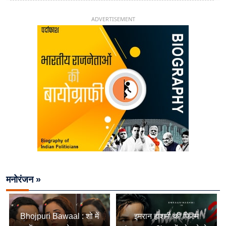
चिराग पासवान के केंद्रीय मंत्री बनने का सफर
ADVERTISEMENT
मनोरंजन »
Bhojpuri Bawaal : शो में
इमरान हाशमी की फिल्म