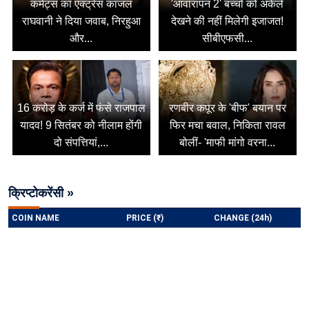
कमेंट्स का एक्ट्रेस काजल
'आवारापन 2' बच्चों को अकेले
राघवानी ने दिया जवाब, निरहुआ
देखने की नहीं मिलेगी इजाजत!
और...
सीबीएफसी...
16 करोड़ के कर्ज में फंसे राजपाल
रणबीर कपूर के 'बीफ' बयान पर
यादव! 9 सितंबर को नीलाम होंगी
फिर मचा बवाल, निकिता रावल
दो संपत्तियां,...
बोलीं- 'माफी मांगो वरना...
क्रिप्टोकरेंसी »