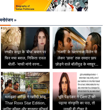
मनोरंजन »
रणबीर कपूर के 'बीफ' बयान पर
‘गजनी’ के खतरनाक विलेन से
फिर मचा बवाल, निकिता रावल
लेकर ‘छावा’ तक दमदार छाप
बोलीं- 'माफी मांगो वरना...
छोड़ने वाले बॉलीवुड के मशहूर...
मलाइका अरोड़ा ने खरीदी धांसू
भूमि पेडनेकर ने Gen Z को
Thar Roxx Star Edition,
पढ़ाया संस्कृति का पाठ, तो
जानिए कीमत और शानदार फीचर्स
उनकी ही टीचर ने...