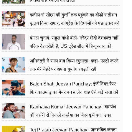
निकलेगा हरियाली का रास्ता
वकील से सीएम की कुर्सी तक पहुंचने का वीडी सतीशन
यूं तय किया सफर, कांग्रेस के दिग्गजों को पछाड़कर बने
जननेता
बंगाल चुनाव: राहुल गांधी बोलें- नरेंद्र मोदी देशभक्त नहीं,
बल्कि देशद्रोही हैं, US ट्रेड डील में हिन्दुस्तान को
बेचने का काम किया
अभिनेत्री ने साल बाद किया खुलासा, कहा- उल्टी करने
तक मेरे चेहरे पर अपना गुप्तांग रगड़ती रही
Balen Shah Jeevan Parichay: इंजीनियर,रैपर
फिर काठमांडू का मेयर बन बालेन शाह ऐसे चढ़े सत्ता की
सीढ़ियां, अब चलाएंगे नेपाल सरकार
Kanhaiya Kumar Jeevan Parichay : वामपंथ
की नर्सरी से निकले कन्हैया का जेएनयू में बजा डंका,
शिक्षा को मानते हैं समाज के बदलाव का हथियार
Tej Pratap Jeevan Parichay : जनशक्ति जनता