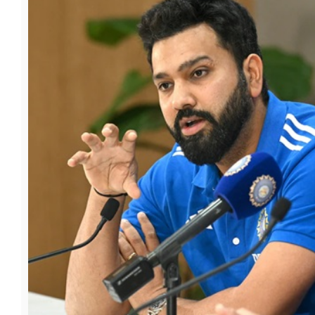
फूड
सेहत
ब्‍यूटी
जॉब्स
शिक्षा
अन्य खबरें