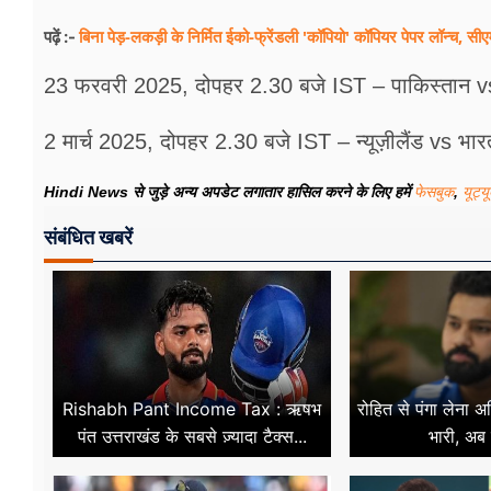
बिना पेड़-लकड़ी के निर्मित ईको-फ्रेंडली 'कॉपियो' कॉपियर पेपर लॉन्च, 
पढ़ें :-
23 फरवरी 2025, दोपहर 2.30 बजे IST – पाकिस्तान vs 
2 मार्च 2025, दोपहर 2.30 बजे IST – न्यूज़ीलैंड vs भार
Hindi News से जुड़े अन्य अपडेट लगातार हासिल करने के लिए हमें
फेसबुक
,
यूट्य
संबंधित खबरें
Rishabh Pant Income Tax : ऋषभ
रोहित से पंगा लेना
पंत उत्तराखंड के सबसे ज़्यादा टैक्स...
भारी, अब ख