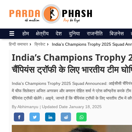
Trending on Google News
होम
क्षेत्रीय
देश
दुनिया
राजनीति
बिज़नेस
ePaper
हिन्दी समाचार
क्रिकेट
वेब स्टोरीज
India’s Champions Trophy
चैंपियंस ट्रॉफी के लिए भारतीय टीम घो
उत्तर प्रदेश
गैलरी
India's Champions Trophy 2025 Squad Announced: आईसीसी चैंपियंस ट्रॉ
में चीफ सिलेक्टर अजित अगरकर और कप्तान रोहित शर्मा ने प्रेस कॉन्फ्रेंस करके टीम
वीडियो
चैंपियंस ट्रॉफी खेलेंगे। आइये, जानते हैं कि चैंपियंस ट्रॉफी के लिए भारतीय टीम में
रिलेशनशिप
By Abhimanyu
Updated Date
January 18, 2025
जीवन मंत्रा