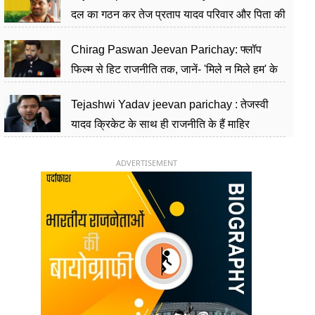
दल का गठन कर तेज प्रताप यादव परिवार और पिता की
पार्टी को दे रहे हैं चुनौती, विवादों से है गहरा नाता
Chirag Paswan Jeevan Parichay: फ्लॉप
फिल्म से हिट राजनीति तक, जानें- 'मिले न मिले हम' के
हीरो चिराग पासवान के केंद्रीय मंत्री बनने का सफर
Tejashwi Yadav jeevan parichay : तेजस्वी
यादव क्रिकेट के साथ ही राजनीति के हैं माहिर
खिलाड़ी, 26 साल की उम्र में संभाली डिप्टी सीएम की
कुर्सी
ADVERTISEMENT