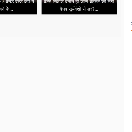
7 वनडे वर्ल्ड कप में
वर्ल्ड रिकॉर्ड बनाते ही जोस बटलर को लगा
चने के...
वैभव सूर्यवंशी से डर?...