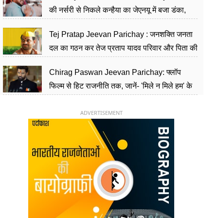
की नर्सरी से निकले कन्हैया का जेएनयू में बजा डंका,
शिक्षा को मानते हैं समाज के बदलाव का हथियार
Tej Pratap Jeevan Parichay : जनशक्ति जनता
दल का गठन कर तेज प्रताप यादव परिवार और पिता की
पार्टी को दे रहे हैं चुनौती, विवादों से है गहरा नाता
Chirag Paswan Jeevan Parichay: फ्लॉप
फिल्म से हिट राजनीति तक, जानें- 'मिले न मिले हम' के
हीरो चिराग पासवान के केंद्रीय मंत्री बनने का सफर
ADVERTISEMENT