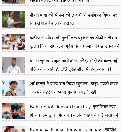
जीता सिल्वर, अब नेशनल पर निशाना!
पीपल बाबा की 'पीपल की छांव में' से पर्यावरण दिवस पर
निकलेगा हरियाली का रास्ता
वकील से सीएम की कुर्सी तक पहुंचने का वीडी सतीशन
यूं तय किया सफर, कांग्रेस के दिग्गजों को पछाड़कर बने
जननेता
बंगाल चुनाव: राहुल गांधी बोलें- नरेंद्र मोदी देशभक्त नहीं,
बल्कि देशद्रोही हैं, US ट्रेड डील में हिन्दुस्तान को
बेचने का काम किया
अभिनेत्री ने साल बाद किया खुलासा, कहा- उल्टी करने
तक मेरे चेहरे पर अपना गुप्तांग रगड़ती रही
Balen Shah Jeevan Parichay: इंजीनियर,रैपर
फिर काठमांडू का मेयर बन बालेन शाह ऐसे चढ़े सत्ता की
सीढ़ियां, अब चलाएंगे नेपाल सरकार
Kanhaiya Kumar Jeevan Parichay : वामपंथ