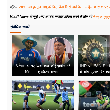
'2023 का क़ानून लागू कीजिए, बिना किसी शर्त के...' महिला आरक्षण पर र
पढ़ें :-
Hindi News से जुड़े अन्य अपडेट लगातार हासिल करने के लिए हमें
फेसबुक
,
यूट्य
संबंधित खबरें
'3 साल हो गए, अभी तक कोई ज़मीन नहीं
IND vs BAN Series
मिली...' क्रिकेटर ऋषभ...
के बीच प्रस्तावित व्