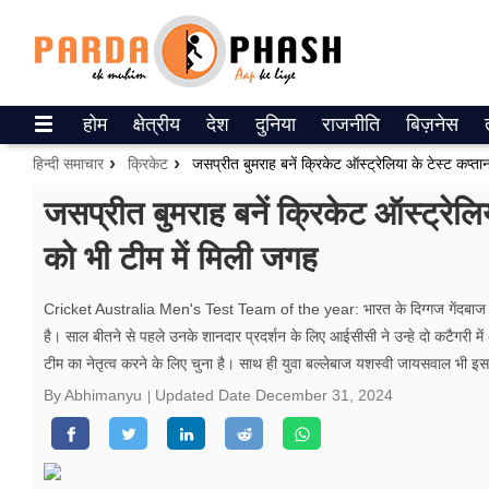
Trending on Google News
होम
क्षेत्रीय
देश
दुनिया
राजनीति
बिज़नेस
ePaper
हिन्दी समाचार
क्रिकेट
जसप्रीत बुमराह बनें क्रिकेट ऑस्ट्रेलिया के टेस्ट कप्
वेब स्टोरीज
जसप्रीत बुमराह बनें क्रिकेट ऑस्ट्रेल
को भी टीम में मिली जगह
उत्तर प्रदेश
गैलरी
Cricket Australia Men's Test Team of the year: भारत के दिग्गज गेंदबाज जसप
है। साल बीतने से पहले उनके शानदार प्रदर्शन के लिए आईसीसी ने उन्हे दो कटैगरी में अव
वीडियो
टीम का नेतृत्व करने के लिए चुना है। साथ ही युवा बल्लेबाज यशस्वी जायसवाल भी इस ट
रिलेशनशिप
By Abhimanyu
Updated Date
December 31, 2024
जीवन मंत्रा