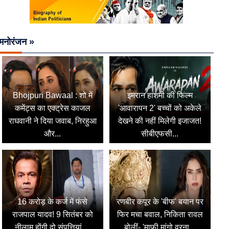
मनोरंजन »
Bhojpuri Bawaal : शो में
इमरान हाशमी की फिल्म
कमेंट्स का एक्ट्रेस काजल
'आवारापन 2' बच्चों को अकेले
राघवानी ने दिया जवाब, निरहुआ
देखने की नहीं मिलेगी इजाजत!
और...
सीबीएफसी...
16 करोड़ के कर्ज में फंसे
रणबीर कपूर के 'बीफ' बयान पर
राजपाल यादव! 9 सितंबर को
फिर मचा बवाल, निकिता रावल
नीलाम होंगी दो संपत्तियां,...
बोलीं- 'माफी मांगो वरना...