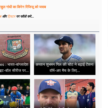
ाहुल गांधी का किरेन रिजिजू को जवाब
ूब
और
ट्विटर
पर फॉलो करे...
 : भारत-बांग्लादेश
कप्तान शुभमन गिल की चोट ने बढ़ाई टेंशन!
हाइट-बॉल सीरीज पर...
वॉर्म-अप मैच के लिए...