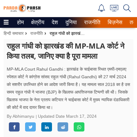
होम
क्षेत्रीय
देश
दुनिया
राजनीति
बिज़नेस
तक
Trending on Google News
हिन्दी समाचार
राजनीति
राहुल गांधी को झारखंड की MP-MLA कोर्ट ने किया तलब, जानिए क्या है पूरा मामला
ePaper
राहुल गांधी को झारखंड की MP-MLA कोर्ट ने
किया तलब, जानिए क्या है पूरा मामला
वेब स्टोरीज
उत्तर प्रदेश
MP-MLA Court Rahul Gandhi : झारखंड के चाईबासा स्थित एमपी-एमएलए
स्पेशल कोर्ट ने कांग्रेस सांसद राहुल गांधी (Rahul Gandhi) को 27 मार्च 2024
गैलरी
को सशरीर उपस्थित होने का आदेश जारी किया है। यह मामला साल 2018 का है उस
समय राहुल गांधी ने भाजपा (BJP) के खिलाफ आपत्तिजनक टिप्पणी की थी। जिसके
वीडियो
खिलाफ भाजपा के नेता प्रताप कटियार ने चाईबासा कोर्ट में मुख्य न्यायिक दंडाधिकारी
की कोर्ट में वाद दायर किया था।
रिलेशनशिप
By Abhimanyu
Updated Date
March 17, 2024
जीवन मंत्रा