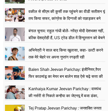
वकील से सीएम की कुर्सी तक पहुंचने का वीडी सतीशन यूं
तय किया सफर, कांग्रेस के दिग्गजों को पछाड़कर बने
जननेता
बंगाल चुनाव: राहुल गांधी बोलें- नरेंद्र मोदी देशभक्त नहीं,
बल्कि देशद्रोही हैं, US ट्रेड डील में हिन्दुस्तान को बेचने
का काम किया
अभिनेत्री ने साल बाद किया खुलासा, कहा- उल्टी करने
तक मेरे चेहरे पर अपना गुप्तांग रगड़ती रही
Balen Shah Jeevan Parichay: इंजीनियर,रैपर
फिर काठमांडू का मेयर बन बालेन शाह ऐसे चढ़े सत्ता की
सीढ़ियां, अब चलाएंगे नेपाल सरकार
Kanhaiya Kumar Jeevan Parichay : वामपंथ
की नर्सरी से निकले कन्हैया का जेएनयू में बजा डंका,
शिक्षा को मानते हैं समाज के बदलाव का हथियार
Tej Pratap Jeevan Parichay : जनशक्ति जनता