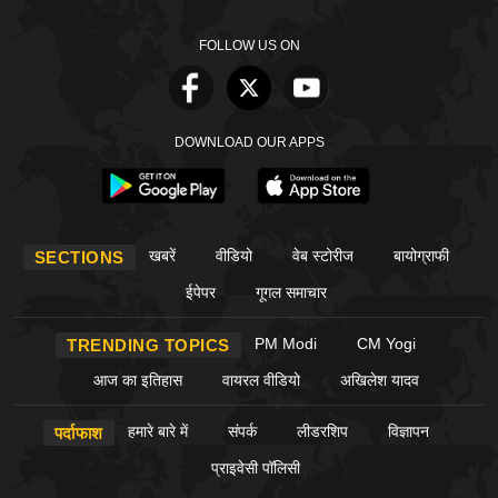
FOLLOW US ON
DOWNLOAD OUR APPS
खबरें
वीडियो
वेब स्टोरीज
बायोग्राफी
SECTIONS
ईपेपर
गूगल समाचार
PM Modi
CM Yogi
TRENDING TOPICS
आज का इतिहास
वायरल वीडियो
अखिलेश यादव
हमारे बारे में
संपर्क
लीडरशिप
विज्ञापन
पर्दाफाश
प्राइवेसी पॉलिसी