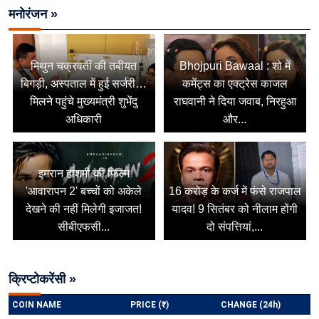
मनोरंजन »
मिथुन चक्रवर्ती की तबीयत
Bhojpuri Bawaal : शो में
बिगड़ी, अस्पताल में हुई सर्जरी…
कमेंट्स का एक्ट्रेस काजल
मिलने पहुंचे मुख्यमंत्री शुभेंदु
राघवानी ने दिया जवाब, निरहुआ
अधिकारी
और...
इमरान हाशमी की फिल्म
'आवारापन 2' बच्चों को अकेले
16 करोड़ के कर्ज में फंसे राजपाल
देखने की नहीं मिलेगी इजाजत!
यादव! 9 सितंबर को नीलाम होंगी
सीबीएफसी...
दो संपत्तियां,...
क्रिप्टोकरेंसी »