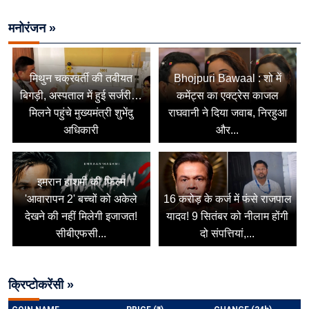
मनोरंजन »
मिथुन चक्रवर्ती की तबीयत
Bhojpuri Bawaal : शो में
बिगड़ी, अस्पताल में हुई सर्जरी…
कमेंट्स का एक्ट्रेस काजल
मिलने पहुंचे मुख्यमंत्री शुभेंदु
राघवानी ने दिया जवाब, निरहुआ
अधिकारी
और...
इमरान हाशमी की फिल्म
'आवारापन 2' बच्चों को अकेले
16 करोड़ के कर्ज में फंसे राजपाल
देखने की नहीं मिलेगी इजाजत!
यादव! 9 सितंबर को नीलाम होंगी
सीबीएफसी...
दो संपत्तियां,...
क्रिप्टोकरेंसी »