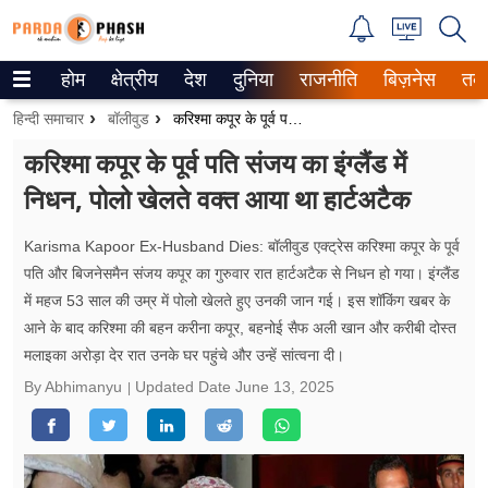
होम
क्षेत्रीय
देश
दुनिया
राजनीति
बिज़नेस
तक
Trending on Google News
हिन्दी समाचार
बॉलीवुड
करिश्मा कपूर के पूर्व पति संजय का इंग्लैंड में निधन, पोलो खेलते वक्त आया था हार्टअटैक
ePaper
करिश्मा कपूर के पूर्व पति संजय का इंग्लैंड में
निधन, पोलो खेलते वक्त आया था हार्टअटैक
वेब स्टोरीज
उत्तर प्रदेश
Karisma Kapoor Ex-Husband Dies: बॉलीवुड एक्ट्रेस करिश्मा कपूर के पूर्व
पति और बिजनेसमैन संजय कपूर का गुरुवार रात हार्टअटैक से निधन हो गया। इंग्लैंड
गैलरी
में महज 53 साल की उम्र में पोलो खेलते हुए उनकी जान गई। इस शॉकिंग खबर के
आने के बाद करिश्मा की बहन करीना कपूर, बहनोई सैफ अली खान और करीबी दोस्त
वीडियो
मलाइका अरोड़ा देर रात उनके घर पहुंचे और उन्हें सांत्वना दी।
By Abhimanyu
Updated Date
June 13, 2025
रिलेशनशिप
जीवन मंत्रा