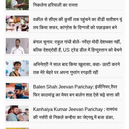
निकलेगा हरियाली का रास्ता
वकील से सीएम की कुर्सी तक पहुंचने का वीडी सतीशन यूं
तय किया सफर, कांग्रेस के दिग्गजों को पछाड़कर बने
जननेता
बंगाल चुनाव: राहुल गांधी बोलें- नरेंद्र मोदी देशभक्त नहीं,
बल्कि देशद्रोही हैं, US ट्रेड डील में हिन्दुस्तान को बेचने
का काम किया
अभिनेत्री ने साल बाद किया खुलासा, कहा- उल्टी करने
तक मेरे चेहरे पर अपना गुप्तांग रगड़ती रही
Balen Shah Jeevan Parichay: इंजीनियर,रैपर
फिर काठमांडू का मेयर बन बालेन शाह ऐसे चढ़े सत्ता की
सीढ़ियां, अब चलाएंगे नेपाल सरकार
Kanhaiya Kumar Jeevan Parichay : वामपंथ
की नर्सरी से निकले कन्हैया का जेएनयू में बजा डंका,
शिक्षा को मानते हैं समाज के बदलाव का हथियार