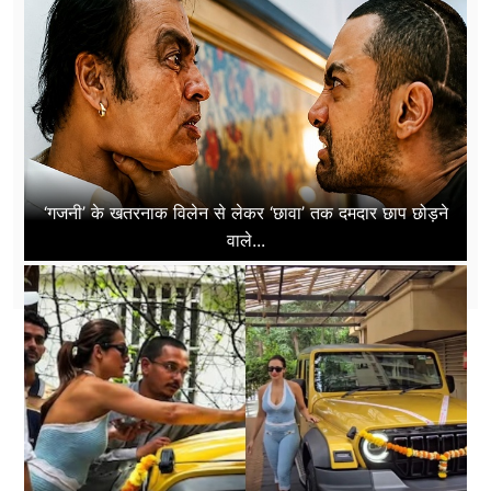
‘गजनी’ के खतरनाक विलेन से लेकर ‘छावा’ तक दमदार छाप छोड़ने
वाले...