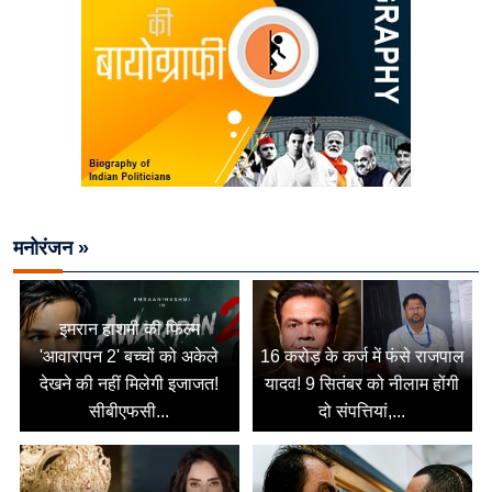
मनोरंजन »
इमरान हाशमी की फिल्म
'आवारापन 2' बच्चों को अकेले
16 करोड़ के कर्ज में फंसे राजपाल
देखने की नहीं मिलेगी इजाजत!
यादव! 9 सितंबर को नीलाम होंगी
सीबीएफसी...
दो संपत्तियां,...