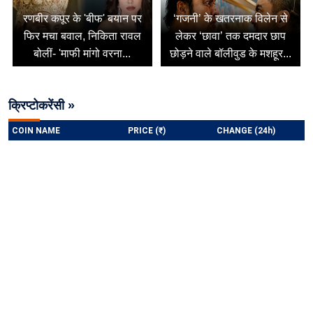
रणबीर कपूर के 'बीफ' बयान पर
‘गजनी’ के खतरनाक विलेन से
फिर मचा बवाल, निकिता रावल
लेकर ‘छावा’ तक दमदार छाप
बोलीं- 'माफी मांगो वरना...
छोड़ने वाले बॉलीवुड के मशहूर...
क्रिप्टोकरेंसी »