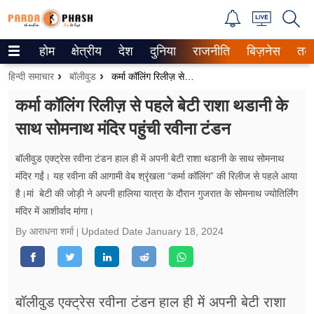
होम
क्षेत्रीय
देश
दुनिया
राजनीति
बिज़नेस
तक
Trending on Google News
हिन्दी समाचार
बॉलीवुड
कर्मा कॉलिंग रिलीज़ से पहले बेटी राशा थडानी के साथ सोमनाथ मंदिर पहुंची रवीना टंडन
ePaper
कर्मा कॉलिंग रिलीज़ से पहले बेटी राशा थडानी के
साथ सोमनाथ मंदिर पहुंची रवीना टंडन
वेब स्टोरीज
उत्तर प्रदेश
बॉलीवुड एक्ट्रेस रवीना टंडन हाल ही में अपनी बेटी राशा थडानी के साथ सोमनाथ
मंदिर गईं। यह रवीना की आगामी वेब श्रृंखला “कर्मा कॉलिंग” की रिलीज से पहले आया
गैलरी
है।मां बेटी की जोड़ी ने अपनी हालिया यात्रा के दौरान गुजरात के सोमनाथ ज्योतिर्लिंग
मंदिर में आशीर्वाद मांगा।
वीडियो
By आराधना शर्मा
Updated Date
January 18, 2024
रिलेशनशिप
जीवन मंत्रा
बॉलीवुड एक्ट्रेस रवीना टंडन हाल ही में अपनी बेटी राशा