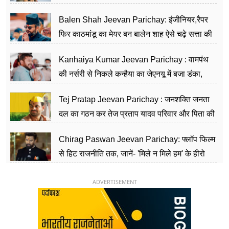
Balen Shah Jeevan Parichay: इंजीनियर,रैपर
फिर काठमांडू का मेयर बन बालेन शाह ऐसे चढ़े सत्ता की
सीढ़ियां, अब चलाएंगे नेपाल सरकार
Kanhaiya Kumar Jeevan Parichay : वामपंथ
की नर्सरी से निकले कन्हैया का जेएनयू में बजा डंका,
शिक्षा को मानते हैं समाज के बदलाव का हथियार
Tej Pratap Jeevan Parichay : जनशक्ति जनता
दल का गठन कर तेज प्रताप यादव परिवार और पिता की
पार्टी को दे रहे हैं चुनौती, विवादों से है गहरा नाता
Chirag Paswan Jeevan Parichay: फ्लॉप फिल्म
से हिट राजनीति तक, जानें- 'मिले न मिले हम' के हीरो
चिराग पासवान के केंद्रीय मंत्री बनने का सफर
ADVERTISEMENT