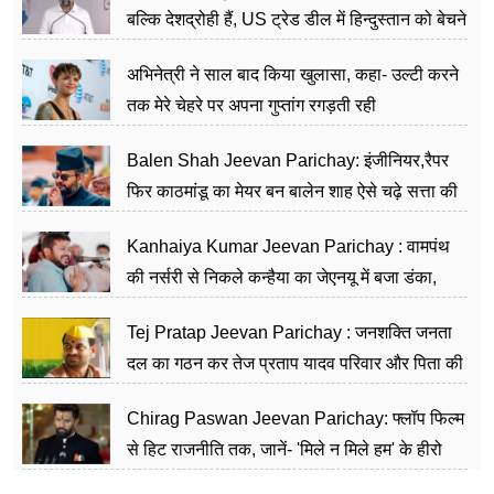
बल्कि देशद्रोही हैं, US ट्रेड डील में हिन्दुस्तान को बेचने
का काम किया
अभिनेत्री ने साल बाद किया खुलासा, कहा- उल्टी करने
तक मेरे चेहरे पर अपना गुप्तांग रगड़ती रही
Balen Shah Jeevan Parichay: इंजीनियर,रैपर
फिर काठमांडू का मेयर बन बालेन शाह ऐसे चढ़े सत्ता की
सीढ़ियां, अब चलाएंगे नेपाल सरकार
Kanhaiya Kumar Jeevan Parichay : वामपंथ
की नर्सरी से निकले कन्हैया का जेएनयू में बजा डंका,
शिक्षा को मानते हैं समाज के बदलाव का हथियार
Tej Pratap Jeevan Parichay : जनशक्ति जनता
दल का गठन कर तेज प्रताप यादव परिवार और पिता की
पार्टी को दे रहे हैं चुनौती, विवादों से है गहरा नाता
Chirag Paswan Jeevan Parichay: फ्लॉप फिल्म
से हिट राजनीति तक, जानें- 'मिले न मिले हम' के हीरो
चिराग पासवान के केंद्रीय मंत्री बनने का सफर