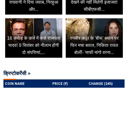
राघवानी ने दिया जवाब, निरहुआ
देखने की नहीं मिलेगी इजाजत!
और...
सीबीएफसी...
16 करोड़ के कर्ज में फंसे राजपाल
रणबीर कपूर के 'बीफ' बयान पर
यादव! 9 सितंबर को नीलाम होंगी
फिर मचा बवाल, निकिता रावल
दो संपत्तियां,...
बोलीं- 'माफी मांगो वरना...
क्रिप्टोकरेंसी »