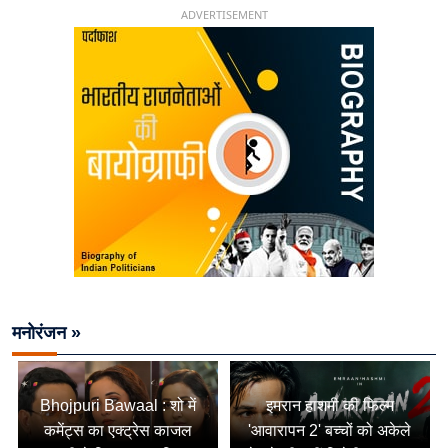
ADVERTISEMENT
मनोरंजन »
Bhojpuri Bawaal : शो में
इमरान हाशमी की फिल्म
कमेंट्स का एक्ट्रेस काजल
'आवारापन 2' बच्चों को अकेले