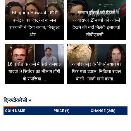
Bhojpuri Bawaal : शो में
इमरान हाशमी की फिल्म
कमेंट्स का एक्ट्रेस काजल
'आवारापन 2' बच्चों को अकेले
राघवानी ने दिया जवाब, निरहुआ
देखने की नहीं मिलेगी इजाजत!
और...
सीबीएफसी...
16 करोड़ के कर्ज में फंसे राजपाल
रणबीर कपूर के 'बीफ' बयान पर
यादव! 9 सितंबर को नीलाम होंगी
फिर मचा बवाल, निकिता रावल
दो संपत्तियां,...
बोलीं- 'माफी मांगो वरना...
क्रिप्टोकरेंसी »