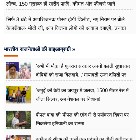
लॉन्च, 150 ग्राहक ही खरीद पाएंगे, कीमत और फीचर्स जानें
सिर्फ 3 घंटे में आपत्तिजनक पोस्ट होगी डिलीट, नए नियम पर बोले
केजरीवाल- मोदी जी, आप जितना लोगों की आवाज़ दबाएंगे, उनका
गुस्सा उतना ही बढ़ेगा
भारतीय राजनेताओं की बाइआग्रफी »
'अभी भी मौक़ा है गुजरात सरकार अपनी ग़लती सुधारकर
दोषियों को सजा दिलवाये...' मायावती ऊना दलितों पर
अत्याचार मामले में हुईं आगबबूला
'जमुई' की बेटी का जयपुर में जलवा, 1500 मीटर रेस में
जीता सिल्वर, अब नेशनल पर निशाना!
पीपल बाबा की 'पीपल की छांव में' से पर्यावरण दिवस पर
निकलेगा हरियाली का रास्ता
वकील से सीएम की कुर्सी तक पहुंचने का वीडी सतीशन यूं