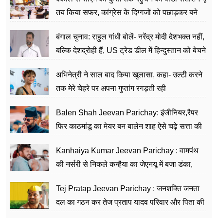
तय किया सफर, कांग्रेस के दिग्गजों को पछाड़कर बने
जननेता
बंगाल चुनाव: राहुल गांधी बोलें- नरेंद्र मोदी देशभक्त नहीं,
बल्कि देशद्रोही हैं, US ट्रेड डील में हिन्दुस्तान को बेचने
का काम किया
अभिनेत्री ने साल बाद किया खुलासा, कहा- उल्टी करने
तक मेरे चेहरे पर अपना गुप्तांग रगड़ती रही
Balen Shah Jeevan Parichay: इंजीनियर,रैपर
फिर काठमांडू का मेयर बन बालेन शाह ऐसे चढ़े सत्ता की
सीढ़ियां, अब चलाएंगे नेपाल सरकार
Kanhaiya Kumar Jeevan Parichay : वामपंथ
की नर्सरी से निकले कन्हैया का जेएनयू में बजा डंका,
शिक्षा को मानते हैं समाज के बदलाव का हथियार
Tej Pratap Jeevan Parichay : जनशक्ति जनता
दल का गठन कर तेज प्रताप यादव परिवार और पिता की
पार्टी को दे रहे हैं चुनौती, विवादों से है गहरा नाता