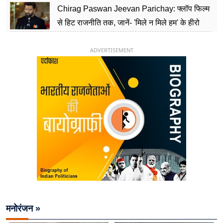
Chirag Paswan Jeevan Parichay: फ्लॉप फिल्म
से हिट राजनीति तक, जानें- 'मिले न मिले हम' के हीरो
चिराग पासवान के केंद्रीय मंत्री बनने का सफर
ADVERTISEMENT
मनोरंजन »