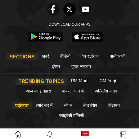
DOWNLOAD OUR APPS
खबरें
वीडियो
वेब स्टोरीज
बायोग्राफी
SECTIONS
ईपेपर
गूगल समाचार
PM Modi
CM Yogi
TRENDING TOPICS
आज का इतिहास
वायरल वीडियो
अखिलेश यादव
हमारे बारे में
संपर्क
लीडरशिप
विज्ञापन
पर्दाफाश
प्राइवेसी पॉलिसी