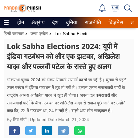
होम
क्षेत्रीय
देश
दुनिया
राजनीति
बिज़नेस
तक
Trending on Google News
हिन्दी समाचार
उत्तर प्रदेश
Lok Sabha Elections 2024: यूपी में इंडिया गठबंधन को और एक झटका, अखिलेश यादव और पल्लवी पटेल के रास्ते हुए अलग
ePaper
Lok Sabha Elections 2024: यूपी में
इंडिया गठबंधन को और एक झटका, अखिलेश
वेब स्टोरीज
यादव और पल्लवी पटेल के रास्ते हुए अलग
उत्तर प्रदेश
लोकसभा चुनाव 2024 को लेकर सियासी सरगर्मी बढ़ती जा रही है। चुनाव से पहले
गैलरी
उत्तर प्रदेश में इंडिया गठबंधन में टूट हो गयी है। इसका एलान समाजवादी पार्टी के
राष्ट्रीय अध्यक्ष अखिलेश यादव ने खुद ही किया। अपना दल कमेरावादी और
वीडियो
समाजवादी पार्टी के बीच गठबंधन पर अखिलेश यादव से सवाल पूछे जाने पर उन्होंने
कहा कि, 22 में गठबंधन था, 24 में नहीं है। बाक़ी आप लोग समझदार हैं।
रिलेशनशिप
By शिव मौर्या
Updated Date
March 21, 2024
जीवन मंत्रा