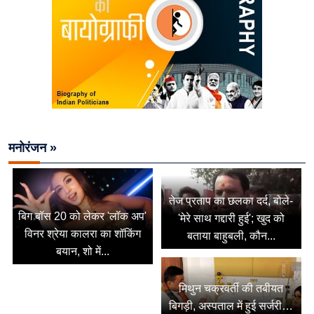
मनोरंजन »
तेज प्रताप का छलका दर्द, बोले-
बिग बॉस 20 को लेकर 'लॉक अप'
'मेरे साथ गद्दारी हुई'; खुद को
विनर श्रेया कालरा का शॉकिंग
बताया बाहुबली, कौन...
बयान, शो में...
मिथुन चक्रवर्ती की तबीयत
बिगड़ी, अस्पताल में हुई सर्जरी…