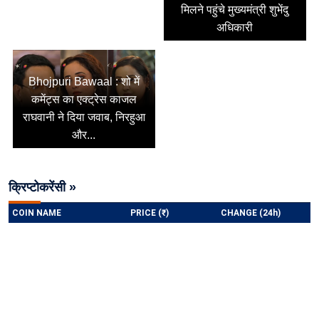
मिलने पहुंचे मुख्यमंत्री शुभेंदु
अधिकारी
Bhojpuri Bawaal : शो में
कमेंट्स का एक्ट्रेस काजल
राघवानी ने दिया जवाब, निरहुआ
और...
क्रिप्टोकरेंसी »