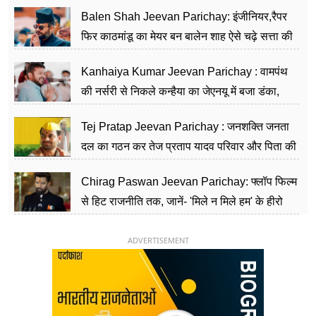
Balen Shah Jeevan Parichay: इंजीनियर,रैपर
फिर काठमांडू का मेयर बन बालेन शाह ऐसे चढ़े सत्ता की
सीढ़ियां, अब चलाएंगे नेपाल सरकार
Kanhaiya Kumar Jeevan Parichay : वामपंथ
की नर्सरी से निकले कन्हैया का जेएनयू में बजा डंका,
शिक्षा को मानते हैं समाज के बदलाव का हथियार
Tej Pratap Jeevan Parichay : जनशक्ति जनता
दल का गठन कर तेज प्रताप यादव परिवार और पिता की
पार्टी को दे रहे हैं चुनौती, विवादों से है गहरा नाता
Chirag Paswan Jeevan Parichay: फ्लॉप फिल्म
से हिट राजनीति तक, जानें- 'मिले न मिले हम' के हीरो
चिराग पासवान के केंद्रीय मंत्री बनने का सफर
ADVERTISEMENT