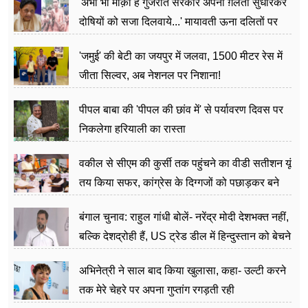
'अभी भी मौक़ा है गुजरात सरकार अपनी ग़लती सुधारकर
दोषियों को सजा दिलवाये...' मायावती ऊना दलितों पर
अत्याचार मामले में हुईं आगबबूला
'जमुई' की बेटी का जयपुर में जलवा, 1500 मीटर रेस में
जीता सिल्वर, अब नेशनल पर निशाना!
पीपल बाबा की 'पीपल की छांव में' से पर्यावरण दिवस पर
निकलेगा हरियाली का रास्ता
वकील से सीएम की कुर्सी तक पहुंचने का वीडी सतीशन यूं
तय किया सफर, कांग्रेस के दिग्गजों को पछाड़कर बने
जननेता
बंगाल चुनाव: राहुल गांधी बोलें- नरेंद्र मोदी देशभक्त नहीं,
बल्कि देशद्रोही हैं, US ट्रेड डील में हिन्दुस्तान को बेचने
का काम किया
अभिनेत्री ने साल बाद किया खुलासा, कहा- उल्टी करने
तक मेरे चेहरे पर अपना गुप्तांग रगड़ती रही