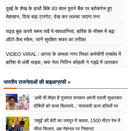
दुबई के शेख के हाथों बिके 83 साल पुराने बैंक पर ब्रोकरेज हुए
मेहरबान, दिया बड़ा टारगेट; देख कर ललचा जाएगा मन!
राइड बुक करते समय रखें ये सावधानियां, बारिश के मौसम में बढ़ा
ऑटो-कैब स्कैम, जानें सुरक्षित सफर का तरीका
VIDEO VIRAL : आगरा के कमला नगर स्थित कर्मयोगी एन्क्लेव में
बारिश से धंसी सड़क, सपा नेता नितिन कोहली ने गड्ढे में उतरकर
मापी विकास की गहराई
भारतीय राजनेताओं की बाइआग्रफी »
'अभी भी मौक़ा है गुजरात सरकार अपनी ग़लती सुधारकर
दोषियों को सजा दिलवाये...' मायावती ऊना दलितों पर
अत्याचार मामले में हुईं आगबबूला
'जमुई' की बेटी का जयपुर में जलवा, 1500 मीटर रेस में
जीता सिल्वर, अब नेशनल पर निशाना!