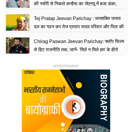
की नर्सरी से निकले कन्हैया का जेएनयू में बजा डंका,
शिक्षा को मानते हैं समाज के बदलाव का हथियार
Tej Pratap Jeevan Parichay : जनशक्ति जनता
दल का गठन कर तेज प्रताप यादव परिवार और पिता की
पार्टी को दे रहे हैं चुनौती, विवादों से है गहरा नाता
Chirag Paswan Jeevan Parichay: फ्लॉप फिल्म
से हिट राजनीति तक, जानें- 'मिले न मिले हम' के हीरो
चिराग पासवान के केंद्रीय मंत्री बनने का सफर
ADVERTISEMENT