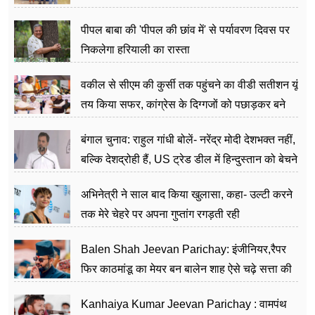
पीपल बाबा की 'पीपल की छांव में' से पर्यावरण दिवस पर
निकलेगा हरियाली का रास्ता
वकील से सीएम की कुर्सी तक पहुंचने का वीडी सतीशन यूं
तय किया सफर, कांग्रेस के दिग्गजों को पछाड़कर बने
जननेता
बंगाल चुनाव: राहुल गांधी बोलें- नरेंद्र मोदी देशभक्त नहीं,
बल्कि देशद्रोही हैं, US ट्रेड डील में हिन्दुस्तान को बेचने
का काम किया
अभिनेत्री ने साल बाद किया खुलासा, कहा- उल्टी करने
तक मेरे चेहरे पर अपना गुप्तांग रगड़ती रही
Balen Shah Jeevan Parichay: इंजीनियर,रैपर
फिर काठमांडू का मेयर बन बालेन शाह ऐसे चढ़े सत्ता की
सीढ़ियां, अब चलाएंगे नेपाल सरकार
Kanhaiya Kumar Jeevan Parichay : वामपंथ