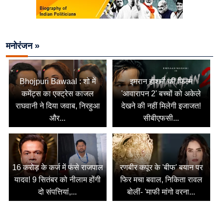
मनोरंजन »
Bhojpuri Bawaal : शो में
इमरान हाशमी की फिल्म
कमेंट्स का एक्ट्रेस काजल
'आवारापन 2' बच्चों को अकेले
राघवानी ने दिया जवाब, निरहुआ
देखने की नहीं मिलेगी इजाजत!
और...
सीबीएफसी...
16 करोड़ के कर्ज में फंसे राजपाल
रणबीर कपूर के 'बीफ' बयान पर
यादव! 9 सितंबर को नीलाम होंगी
फिर मचा बवाल, निकिता रावल
दो संपत्तियां,...
बोलीं- 'माफी मांगो वरना...