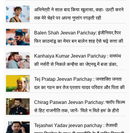
का काम किया
अभिनेत्री ने साल बाद किया खुलासा, कहा- उल्टी करने
तक मेरे चेहरे पर अपना गुप्तांग रगड़ती रही
Balen Shah Jeevan Parichay: इंजीनियर,रैपर
फिर काठमांडू का मेयर बन बालेन शाह ऐसे चढ़े सत्ता की
सीढ़ियां, अब चलाएंगे नेपाल सरकार
Kanhaiya Kumar Jeevan Parichay : वामपंथ
की नर्सरी से निकले कन्हैया का जेएनयू में बजा डंका,
शिक्षा को मानते हैं समाज के बदलाव का हथियार
Tej Pratap Jeevan Parichay : जनशक्ति जनता
दल का गठन कर तेज प्रताप यादव परिवार और पिता की
पार्टी को दे रहे हैं चुनौती, विवादों से है गहरा नाता
Chirag Paswan Jeevan Parichay: फ्लॉप फिल्म
से हिट राजनीति तक, जानें- 'मिले न मिले हम' के हीरो
चिराग पासवान के केंद्रीय मंत्री बनने का सफर
Tejashwi Yadav jeevan parichay : तेजस्वी