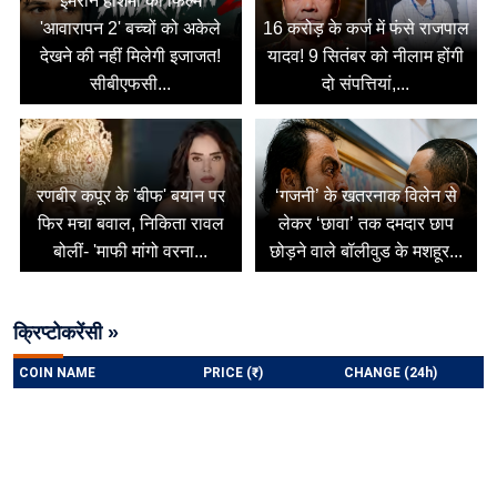
इमरान हाशमी की फिल्म
'आवारापन 2' बच्चों को अकेले
16 करोड़ के कर्ज में फंसे राजपाल
देखने की नहीं मिलेगी इजाजत!
यादव! 9 सितंबर को नीलाम होंगी
सीबीएफसी...
दो संपत्तियां,...
रणबीर कपूर के 'बीफ' बयान पर
‘गजनी’ के खतरनाक विलेन से
फिर मचा बवाल, निकिता रावल
लेकर ‘छावा’ तक दमदार छाप
बोलीं- 'माफी मांगो वरना...
छोड़ने वाले बॉलीवुड के मशहूर...
क्रिप्टोकरेंसी »