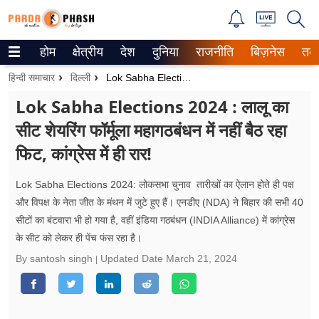
होम
क्षेत्रीय
देश
दुनिया
राजनीति
बिज़नेस
तक
Trending on Google News
हिन्दी समाचार
दिल्ली
Lok Sabha Elections 2024 : लालू का सीट शेयरिंग फॉर्मूला महागठबंधन में नहीं बैठ रहा फिट, कांग्रेस में ही रार!
ePaper
Lok Sabha Elections 2024 : लालू का
सीट शेयरिंग फॉर्मूला महागठबंधन में नहीं बैठ रहा
वेब स्टोरीज
फिट, कांग्रेस में ही रार!
उत्तर प्रदेश
Lok Sabha Elections 2024: लोकसभा चुनाव तारीखों का ऐलान होते ही पक्ष
गैलरी
और विपक्ष के नेता जीत के मंथन में जुटे हुए हैं। एनडीए (NDA) ने बिहार की सभी 40
सीटों का बंटवारा भी हो गया है, वहीं इंडिया गठबंधन (INDIA Alliance) में कांग्रेस
वीडियो
के सीट को लेकर ही पेंच फंस रहा है।
रिलेशनशिप
By santosh singh
Updated Date
March 21, 2024
जीवन मंत्रा