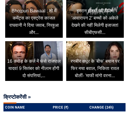
Bhojpuri Bawaal : शो में
इमरान हाशमी की फिल्म
कमेंट्स का एक्ट्रेस काजल
'आवारापन 2' बच्चों को अकेले
राघवानी ने दिया जवाब, निरहुआ
देखने की नहीं मिलेगी इजाजत!
और...
सीबीएफसी...
16 करोड़ के कर्ज में फंसे राजपाल
रणबीर कपूर के 'बीफ' बयान पर
यादव! 9 सितंबर को नीलाम होंगी
फिर मचा बवाल, निकिता रावल
दो संपत्तियां,...
बोलीं- 'माफी मांगो वरना...
क्रिप्टोकरेंसी »