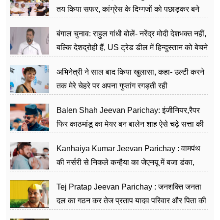
तय किया सफर, कांग्रेस के दिग्गजों को पछाड़कर बने
जननेता
बंगाल चुनाव: राहुल गांधी बोलें- नरेंद्र मोदी देशभक्त नहीं,
बल्कि देशद्रोही हैं, US ट्रेड डील में हिन्दुस्तान को बेचने
का काम किया
अभिनेत्री ने साल बाद किया खुलासा, कहा- उल्टी करने
तक मेरे चेहरे पर अपना गुप्तांग रगड़ती रही
Balen Shah Jeevan Parichay: इंजीनियर,रैपर
फिर काठमांडू का मेयर बन बालेन शाह ऐसे चढ़े सत्ता की
सीढ़ियां, अब चलाएंगे नेपाल सरकार
Kanhaiya Kumar Jeevan Parichay : वामपंथ
की नर्सरी से निकले कन्हैया का जेएनयू में बजा डंका,
शिक्षा को मानते हैं समाज के बदलाव का हथियार
Tej Pratap Jeevan Parichay : जनशक्ति जनता
दल का गठन कर तेज प्रताप यादव परिवार और पिता की
पार्टी को दे रहे हैं चुनौती, विवादों से है गहरा नाता