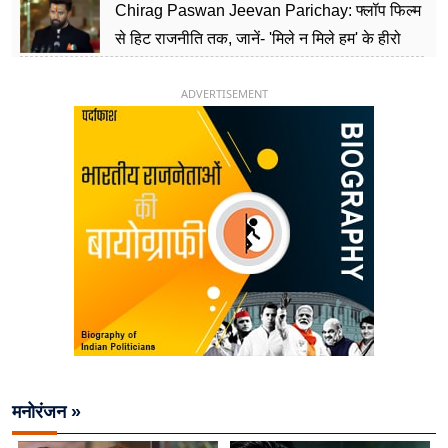
Chirag Paswan Jeevan Parichay: फ्लॉप फिल्म
से हिट राजनीति तक, जानें- 'मिले न मिले हम' के हीरो
चिराग पासवान के केंद्रीय मंत्री बनने का सफर
ADVERTISEMENT
मनोरंजन »