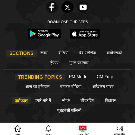
DOWNLOAD OUR APPS
खबरें
वीडियो
वेब स्टोरीज
बायोग्राफी
SECTIONS
ईपेपर
गूगल समाचार
PM Modi
CM Yogi
TRENDING TOPICS
आज का इतिहास
वायरल वीडियो
अखिलेश यादव
हमारे बारे में
संपर्क
लीडरशिप
विज्ञापन
पर्दाफाश
प्राइवेसी पॉलिसी
© Copyright PardaPhash 2026. All rights reserved.
न्यूज़ रील
होम
खबर
लाइव टीवी