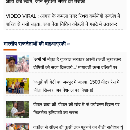
ऑटो-कैब स्कैम, जानें सुरक्षित सफर का तरीका
VIDEO VIRAL : आगरा के कमला नगर स्थित कर्मयोगी एन्क्लेव में
बारिश से धंसी सड़क, सपा नेता नितिन कोहली ने गड्ढे में उतरकर
मापी विकास की गहराई
भारतीय राजनेताओं की बाइआग्रफी »
'अभी भी मौक़ा है गुजरात सरकार अपनी ग़लती सुधारकर
दोषियों को सजा दिलवाये...' मायावती ऊना दलितों पर
अत्याचार मामले में हुईं आगबबूला
'जमुई' की बेटी का जयपुर में जलवा, 1500 मीटर रेस में
जीता सिल्वर, अब नेशनल पर निशाना!
पीपल बाबा की 'पीपल की छांव में' से पर्यावरण दिवस पर
निकलेगा हरियाली का रास्ता
वकील से सीएम की कुर्सी तक पहुंचने का वीडी सतीशन यूं