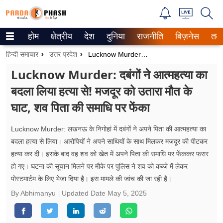
होम
क्षेत्रीय
देश
दुनिया
राजनीति
बिज़नेस
तक
Trending on Google News
हिन्दी समाचार
उत्तर प्रदेश
Lucknow Murder: दबंगों ने आत्महत्या का बदला लिया हत्या से! मजदूर को उतारा मौत के घाट, शव पिता की समाधि पर फेंका
ePaper
Lucknow Murder: दबंगों ने आत्महत्या का
बदला लिया हत्या से! मजदूर को उतारा मौत के
वेब स्टोरीज
घाट, शव पिता की समाधि पर फेंका
उत्तर प्रदेश
Lucknow Murder: लखनऊ के निगोहां में दबंगों ने अपने पिता की आत्महत्या का
गैलरी
बदला हत्या से लिया। आरोपियों ने अपने साथियों के साथ मिलकर मजदूर की पीटकर
हत्या कर दी। इसके बाद वह शव को खेत में अपने पिता की समाधि पर फेंककर फरार
वीडियो
हो गए। घटना की सूचान मिलने पर मौके पर पुलिस ने शव को कब्जे में लेकर
पोस्टमार्टम के लिए भेजा दिया है। इस मामले की जांच की जा रही है।
रिलेशनशिप
By Abhimanyu
Updated Date
May 5, 2025
जीवन मंत्रा