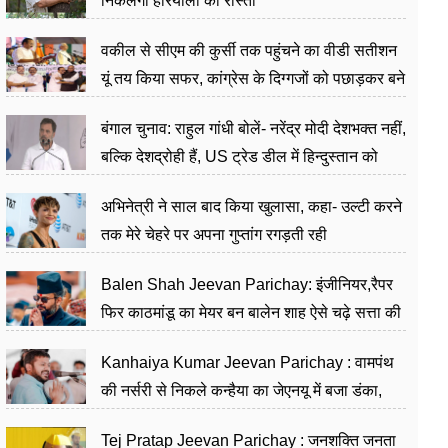
निकलेगा हरियाली का रास्ता
वकील से सीएम की कुर्सी तक पहुंचने का वीडी सतीशन
यूं तय किया सफर, कांग्रेस के दिग्गजों को पछाड़कर बने
जननेता
बंगाल चुनाव: राहुल गांधी बोलें- नरेंद्र मोदी देशभक्त नहीं,
बल्कि देशद्रोही हैं, US ट्रेड डील में हिन्दुस्तान को
बेचने का काम किया
अभिनेत्री ने साल बाद किया खुलासा, कहा- उल्टी करने
तक मेरे चेहरे पर अपना गुप्तांग रगड़ती रही
Balen Shah Jeevan Parichay: इंजीनियर,रैपर
फिर काठमांडू का मेयर बन बालेन शाह ऐसे चढ़े सत्ता की
सीढ़ियां, अब चलाएंगे नेपाल सरकार
Kanhaiya Kumar Jeevan Parichay : वामपंथ
की नर्सरी से निकले कन्हैया का जेएनयू में बजा डंका,
शिक्षा को मानते हैं समाज के बदलाव का हथियार
Tej Pratap Jeevan Parichay : जनशक्ति जनता