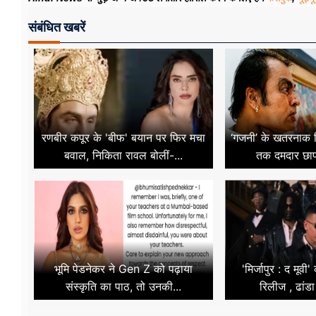
संबंधित खबरें
रणबीर कपूर के 'बीफ' बयान पर फिर मचा
‘गजनी’ के खतरनाक व
बवाल, निकिता रावल बोलीं-...
तक दमदार छाप 
भूमि पेडनेकर ने Gen Z को पढ़ाया
'मिर्जापुर : द मूवी
संस्कृति का पाठ, तो उनकी...
रिलीज , ढांडा