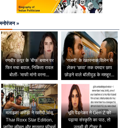
मनोरंजन »
रणबीर कपूर के 'बीफ' बयान पर
‘गजनी’ के खतरनाक विलेन से
फिर मचा बवाल, निकिता रावल
लेकर ‘छावा’ तक दमदार छाप
बोलीं- 'माफी मांगो वरना...
छोड़ने वाले बॉलीवुड के मशहूर...
मलाइका अरोड़ा ने खरीदी धांसू
भूमि पेडनेकर ने Gen Z को
Thar Roxx Star Edition,
पढ़ाया संस्कृति का पाठ, तो
जानिए कीमत और शानदार फीचर्स
उनकी ही टीचर ने...