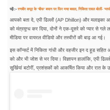
फूड
रणबीर कपूर के 'बीफ' बयान पर फिर मचा बवाल, निकिता रावल बोलीं- 'माफी
पढ़ें :-
सेहत
आपको बता दे, एपी ढिल्लों (AP Dhillon) और मलाइका अरोड
ब्‍यूटी
को मंत्रमुग्ध कर दिया, दोनों ने एक-दूसरे को प्यार से ग
जॉब्स
मीडिया पर वायरल वीडियो और तस्वीरों की बाढ़ आ गई।
शिक्षा
इस कॉन्सर्ट में निकिता गांधी और वहजीर इन द हूड सहित अन
अन्य खबरें
को और भी जोश से भर दिया। विज्ञापन हालांकि, एपी ढिल्
सुर्खियां बटोरीं, प्रशंसकों को आकर्षित किया और रात के