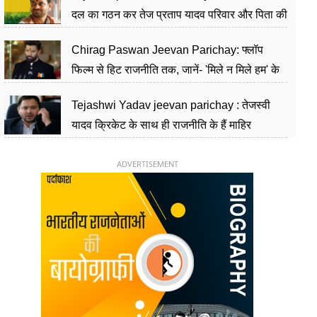
दल का गठन कर तेज प्रताप यादव परिवार और पिता की
पार्टी को दे रहे हैं चुनौती, विवादों से है गहरा नाता
Chirag Paswan Jeevan Parichay: फ्लॉप
फिल्म से हिट राजनीति तक, जानें- 'मिले न मिले हम' के
हीरो चिराग पासवान के केंद्रीय मंत्री बनने का सफर
Tejashwi Yadav jeevan parichay : तेजस्वी
यादव क्रिकेट के साथ ही राजनीति के हैं माहिर
खिलाड़ी, 26 साल की उम्र में संभाली डिप्टी सीएम की
कुर्सी
ADVERTISEMENT