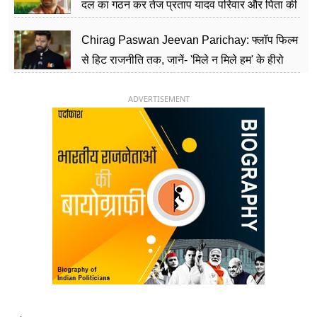
दल का गठन कर तेज प्रताप यादव परिवार और पिता की
पार्टी को दे रहे हैं चुनौती, विवादों से है गहरा नाता
Chirag Paswan Jeevan Parichay: फ्लॉप फिल्म
से हिट राजनीति तक, जानें- 'मिले न मिले हम' के हीरो
चिराग पासवान के केंद्रीय मंत्री बनने का सफर
ADVERTISEMENT