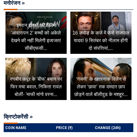
मनोरंजन »
इमरान हाशमी की फिल्म
'आवारापन 2' बच्चों को अकेले
16 करोड़ के कर्ज में फंसे राजपाल
देखने की नहीं मिलेगी इजाजत!
यादव! 9 सितंबर को नीलाम होंगी
सीबीएफसी...
दो संपत्तियां,...
रणबीर कपूर के 'बीफ' बयान पर
‘गजनी’ के खतरनाक विलेन से
फिर मचा बवाल, निकिता रावल
लेकर ‘छावा’ तक दमदार छाप
बोलीं- 'माफी मांगो वरना...
छोड़ने वाले बॉलीवुड के मशहूर...
क्रिप्टोकरेंसी »