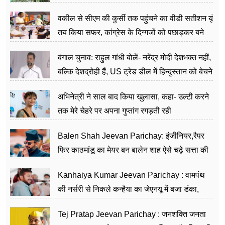
वकील से सीएम की कुर्सी तक पहुंचने का वीडी सतीशन यूं
तय किया सफर, कांग्रेस के दिग्गजों को पछाड़कर बने
जननेता
बंगाल चुनाव: राहुल गांधी बोलें- नरेंद्र मोदी देशभक्त नहीं,
बल्कि देशद्रोही हैं, US ट्रेड डील में हिन्दुस्तान को बेचने
का काम किया
अभिनेत्री ने साल बाद किया खुलासा, कहा- उल्टी करने
तक मेरे चेहरे पर अपना गुप्तांग रगड़ती रही
Balen Shah Jeevan Parichay: इंजीनियर,रैपर
फिर काठमांडू का मेयर बन बालेन शाह ऐसे चढ़े सत्ता की
सीढ़ियां, अब चलाएंगे नेपाल सरकार
Kanhaiya Kumar Jeevan Parichay : वामपंथ
की नर्सरी से निकले कन्हैया का जेएनयू में बजा डंका,
शिक्षा को मानते हैं समाज के बदलाव का हथियार
Tej Pratap Jeevan Parichay : जनशक्ति जनता