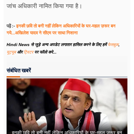
जांच अधिकारी नामित किया गया है।
इनकी छवि तो बनी नहीं लेकिन अधिकारियों के घर-महल ज़रूर बन
पढ़ें :-
गये...अखिलेश यादव ने सीएम पर साधा​ निशाना
Hindi News से जुड़े अन्य अपडेट लगातार हासिल करने के लिए हमें
फेसबुक
,
यूट्यूब
और
ट्विटर
पर फॉलो करे...
संबंधित खबरें
इनकी छवि तो बनी नहीं लेकिन अधिकारियों के घर-महल ज़रूर बन