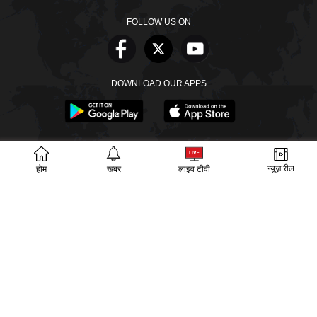
FOLLOW US ON
DOWNLOAD OUR APPS
खबरें
वीडियो
वेब स्टोरीज
बायोग्राफी
SECTIONS
न्यूज़ रील
होम
खबर
लाइव टीवी
ईपेपर
गूगल समाचार
PM Modi
CM Yogi
TRENDING TOPICS
आज का इतिहास
वायरल वीडियो
अखिलेश यादव
हमारे बारे में
संपर्क
लीडरशिप
विज्ञापन
पर्दाफाश
प्राइवेसी पॉलिसी