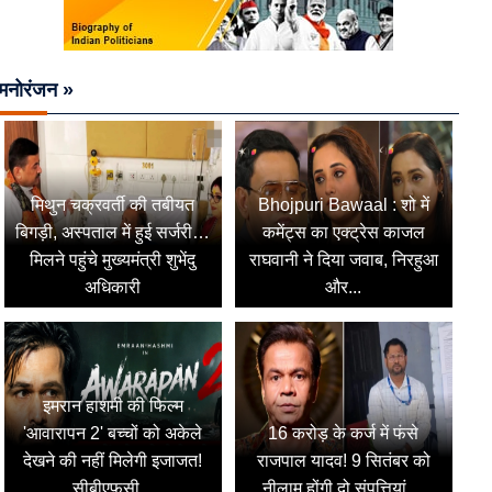
मनोरंजन »
मिथुन चक्रवर्ती की तबीयत
Bhojpuri Bawaal : शो में
बिगड़ी, अस्पताल में हुई सर्जरी…
कमेंट्स का एक्ट्रेस काजल
मिलने पहुंचे मुख्यमंत्री शुभेंदु
राघवानी ने दिया जवाब, निरहुआ
अधिकारी
और...
इमरान हाशमी की फिल्म
'आवारापन 2' बच्चों को अकेले
16 करोड़ के कर्ज में फंसे
देखने की नहीं मिलेगी इजाजत!
राजपाल यादव! 9 सितंबर को
सीबीएफसी...
नीलाम होंगी दो संपत्तियां,...