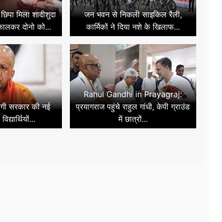
छिपा मिला शादीशुदा
जन भवन से निकली साइकिल रैली,
िकालकर दोनो को...
कार्मिकों ने दिया नशे के खिलाफ...
Rahul Gandhi in Prayagraj:
ोगी सरकार की नई
प्रयागराज पहुंचे राहुल गांधी, केपी ग्राउंड
द्यार्थियों...
में छात्रों...