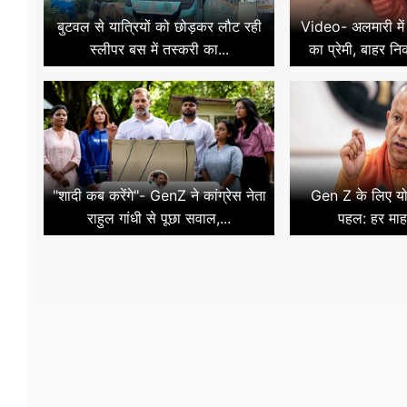
बुटवल से यात्रियों को छोड़कर लौट रही
Video- अलमारी में 
स्लीपर बस में तस्करी का...
का प्रेमी, बाहर न
"शादी कब करेंगे"- GenZ ने कांग्रेस नेता
Gen Z के लिए य
राहुल गांधी से पूछा सवाल,...
पहल: हर माह वि