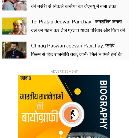
की नर्सरी से निकले कन्हैया का जेएनयू में बजा डंका,
शिक्षा को मानते हैं समाज के बदलाव का हथियार
Tej Pratap Jeevan Parichay : जनशक्ति जनता
दल का गठन कर तेज प्रताप यादव परिवार और पिता की
पार्टी को दे रहे हैं चुनौती, विवादों से है गहरा नाता
Chirag Paswan Jeevan Parichay: फ्लॉप
फिल्म से हिट राजनीति तक, जानें- 'मिले न मिले हम' के
हीरो चिराग पासवान के केंद्रीय मंत्री बनने का सफर
ADVERTISEMENT