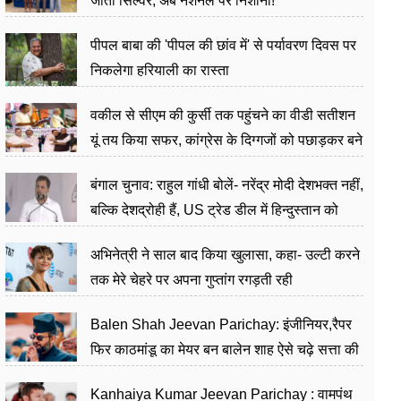
जीता सिल्वर, अब नेशनल पर निशाना!
पीपल बाबा की 'पीपल की छांव में' से पर्यावरण दिवस पर
निकलेगा हरियाली का रास्ता
वकील से सीएम की कुर्सी तक पहुंचने का वीडी सतीशन
यूं तय किया सफर, कांग्रेस के दिग्गजों को पछाड़कर बने
जननेता
बंगाल चुनाव: राहुल गांधी बोलें- नरेंद्र मोदी देशभक्त नहीं,
बल्कि देशद्रोही हैं, US ट्रेड डील में हिन्दुस्तान को
बेचने का काम किया
अभिनेत्री ने साल बाद किया खुलासा, कहा- उल्टी करने
तक मेरे चेहरे पर अपना गुप्तांग रगड़ती रही
Balen Shah Jeevan Parichay: इंजीनियर,रैपर
फिर काठमांडू का मेयर बन बालेन शाह ऐसे चढ़े सत्ता की
सीढ़ियां, अब चलाएंगे नेपाल सरकार
Kanhaiya Kumar Jeevan Parichay : वामपंथ