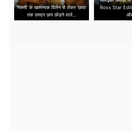
मलाइका अरोड़ा ने
‘गजनी’ के खतरनाक विलेन से लेकर ‘छावा’
Roxx Star Edit
तक दमदार छाप छोड़ने वाले...
और