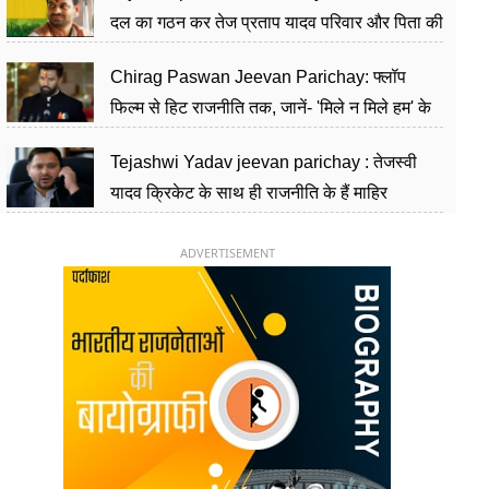
दल का गठन कर तेज प्रताप यादव परिवार और पिता की
पार्टी को दे रहे हैं चुनौती, विवादों से है गहरा नाता
Chirag Paswan Jeevan Parichay: फ्लॉप
फिल्म से हिट राजनीति तक, जानें- 'मिले न मिले हम' के
हीरो चिराग पासवान के केंद्रीय मंत्री बनने का सफर
Tejashwi Yadav jeevan parichay : तेजस्वी
यादव क्रिकेट के साथ ही राजनीति के हैं माहिर
खिलाड़ी, 26 साल की उम्र में संभाली डिप्टी सीएम की
कुर्सी
ADVERTISEMENT