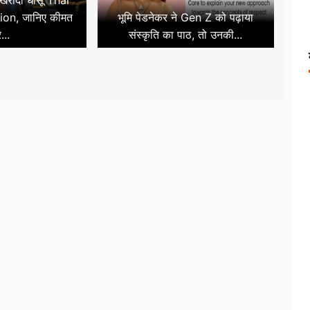
 खरीदी धांसू Thar
ion, जानिए कीमत
भूमि पेडनेकर ने Gen Z को पढ़ाया
...
संस्कृति का पाठ, तो उनकी...