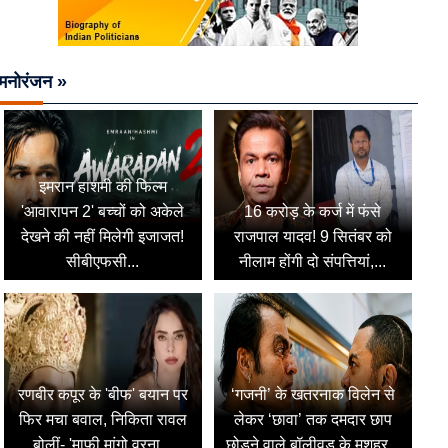
मनोरंजन »
इमरान हाशमी की फिल्म
'आवारापन 2' बच्चों को अकेले
16 करोड़ के कर्ज में फंसे
देखने की नहीं मिलेगी इजाजत!
राजपाल यादव! 9 सितंबर को
सीबीएफसी...
नीलाम होंगी दो संपत्तियां,...
रणबीर कपूर के 'बीफ' बयान पर
‘गजनी’ के खतरनाक विलेन से
फिर मचा बवाल, निकिता रावल
लेकर ‘छावा’ तक दमदार छाप
बोलीं- 'माफी मांगो वरना...
छोड़ने वाले बॉलीवुड के मशहूर...