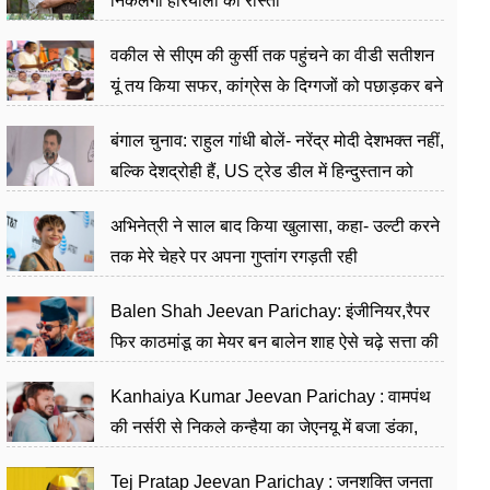
निकलेगा हरियाली का रास्ता
वकील से सीएम की कुर्सी तक पहुंचने का वीडी सतीशन
यूं तय किया सफर, कांग्रेस के दिग्गजों को पछाड़कर बने
जननेता
बंगाल चुनाव: राहुल गांधी बोलें- नरेंद्र मोदी देशभक्त नहीं,
बल्कि देशद्रोही हैं, US ट्रेड डील में हिन्दुस्तान को
बेचने का काम किया
अभिनेत्री ने साल बाद किया खुलासा, कहा- उल्टी करने
तक मेरे चेहरे पर अपना गुप्तांग रगड़ती रही
Balen Shah Jeevan Parichay: इंजीनियर,रैपर
फिर काठमांडू का मेयर बन बालेन शाह ऐसे चढ़े सत्ता की
सीढ़ियां, अब चलाएंगे नेपाल सरकार
Kanhaiya Kumar Jeevan Parichay : वामपंथ
की नर्सरी से निकले कन्हैया का जेएनयू में बजा डंका,
शिक्षा को मानते हैं समाज के बदलाव का हथियार
Tej Pratap Jeevan Parichay : जनशक्ति जनता