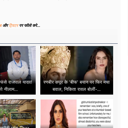
ूब
और
ट्विटर
पर फॉलो करे...
ं फंसे राजपाल यादव!
रणबीर कपूर के 'बीफ' बयान पर फिर मचा
ो नीलाम...
बवाल, निकिता रावल बोलीं-...