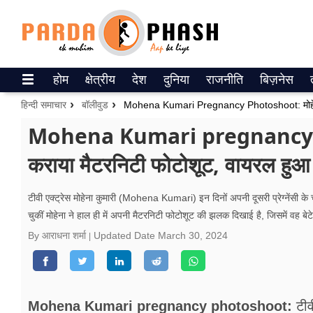
Trending on Google News
होम
क्षेत्रीय
देश
दुनिया
राजनीति
बिज़नेस
ePaper
हिन्दी समाचार
बॉलीवुड
वेब स्टोरीज
Mohena Kumari pregnancy pho
कराया मैटरनिटी फोटोशूट, वायरल हुआ
उत्तर प्रदेश
गैलरी
टीवी एक्ट्रेस मोहेना कुमारी (Mohena Kumari) इन दिनों अपनी दूसरी प्रेग्नेंसी के चल
चुकीं मोहेना ने हाल ही में अपनी मैटरनिटी फोटोशूट की झलक दिखाई है, जिसमें वह ब
वीडियो
By आराधना शर्मा
Updated Date
March 30, 2024
रिलेशनशिप
जीवन मंत्रा
Mohena Kumari pregnancy photoshoot:
टीव