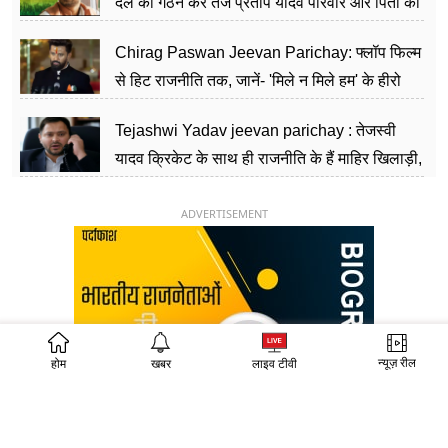
दल का गठन कर तेज प्रताप यादव परिवार और पिता की
पार्टी को दे रहे हैं चुनौती, विवादों से है गहरा नाता
Chirag Paswan Jeevan Parichay: फ्लॉप फिल्म
से हिट राजनीति तक, जानें- 'मिले न मिले हम' के हीरो
चिराग पासवान के केंद्रीय मंत्री बनने का सफर
Tejashwi Yadav jeevan parichay : तेजस्वी
यादव क्रिकेट के साथ ही राजनीति के हैं माहिर खिलाड़ी,
26 साल की उम्र में संभाली डिप्टी सीएम की कुर्सी
ADVERTISEMENT
न्यूज़ रील
होम
खबर
लाइव टीवी