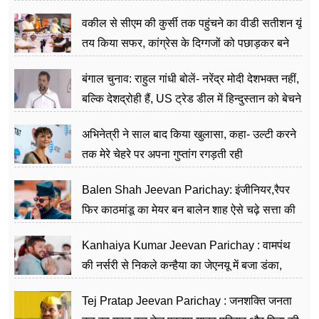
वकील से सीएम की कुर्सी तक पहुंचने का वीडी सतीशन यूं
तय किया सफर, कांग्रेस के दिग्गजों को पछाड़कर बने
जननेता
बंगाल चुनाव: राहुल गांधी बोलें- नरेंद्र मोदी देशभक्त नहीं,
बल्कि देशद्रोही हैं, US ट्रेड डील में हिन्दुस्तान को बेचने
का काम किया
अभिनेत्री ने साल बाद किया खुलासा, कहा- उल्टी करने
तक मेरे चेहरे पर अपना गुप्तांग रगड़ती रही
Balen Shah Jeevan Parichay: इंजीनियर,रैपर
फिर काठमांडू का मेयर बन बालेन शाह ऐसे चढ़े सत्ता की
सीढ़ियां, अब चलाएंगे नेपाल सरकार
Kanhaiya Kumar Jeevan Parichay : वामपंथ
की नर्सरी से निकले कन्हैया का जेएनयू में बजा डंका,
शिक्षा को मानते हैं समाज के बदलाव का हथियार
Tej Pratap Jeevan Parichay : जनशक्ति जनता