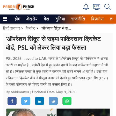
होम
क्षेत्रीय
देश
दुनिया
राजनीति
बिज़नेस
तक
Trending on Google News
हिन्दी समाचार
क्रिकेट
‘ऑपरेशन सिंदूर’ से सहमा पाकिस्तान क्रिकेट बोर्ड, PSL को लेकर लिया बड़ा फैसला
ePaper
‘ऑपरेशन सिंदूर’ से सहमा पाकिस्तान क्रिकेट
बोर्ड, PSL को लेकर लिया बड़ा फैसला
वेब स्टोरीज
उत्तर प्रदेश
PSL 2025 moved to UAE: भारत के 'ऑपरेशन सिंदूर' से पाकिस्तान में अफरा-
तफरी का माहौल है। पड़ोसी देश में हुए ड्रोन हमलों के बाद पाकिस्तानी दहशत में जी
गैलरी
रहे हैं। जिसकी वजह से कुछ शहरों में पलायन की खबरें सामने आ रही हैं। इसी बीच
पाकिस्तान क्रिकेट बोर्ड ने मौजूदा तनाव को देखते हुए पाकिस्तान सुपर लीग (PSL)
वीडियो
के दसवें संस्करण को शिफ्ट करने का फैसला लिया है।
By Abhimanyu
Updated Date
May 9, 2025
रिलेशनशिप
जीवन मंत्रा