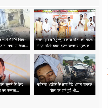
ाले में गिरे पिता-
उत्तर प्रदेश 'घुमन्तू विकास बोर्ड' का गठन:
 जान, नगर पालिका...
सीएम बोले-डबल इंजन सरकार प्रत्येक...
 बात सुनने के लिए
माफिया अतीक के छोटे बेटे अबान वायरल
े का फैसला...
रील पर दर्ज हुई थी...