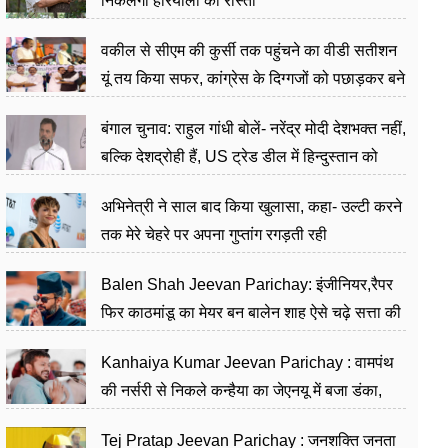
निकलेगा हरियाली का रास्ता
वकील से सीएम की कुर्सी तक पहुंचने का वीडी सतीशन
यूं तय किया सफर, कांग्रेस के दिग्गजों को पछाड़कर बने
जननेता
बंगाल चुनाव: राहुल गांधी बोलें- नरेंद्र मोदी देशभक्त नहीं,
बल्कि देशद्रोही हैं, US ट्रेड डील में हिन्दुस्तान को
बेचने का काम किया
अभिनेत्री ने साल बाद किया खुलासा, कहा- उल्टी करने
तक मेरे चेहरे पर अपना गुप्तांग रगड़ती रही
Balen Shah Jeevan Parichay: इंजीनियर,रैपर
फिर काठमांडू का मेयर बन बालेन शाह ऐसे चढ़े सत्ता की
सीढ़ियां, अब चलाएंगे नेपाल सरकार
Kanhaiya Kumar Jeevan Parichay : वामपंथ
की नर्सरी से निकले कन्हैया का जेएनयू में बजा डंका,
शिक्षा को मानते हैं समाज के बदलाव का हथियार
Tej Pratap Jeevan Parichay : जनशक्ति जनता