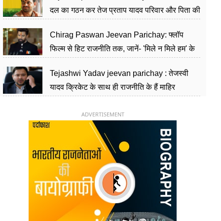
दल का गठन कर तेज प्रताप यादव परिवार और पिता की
पार्टी को दे रहे हैं चुनौती, विवादों से है गहरा नाता
Chirag Paswan Jeevan Parichay: फ्लॉप
फिल्म से हिट राजनीति तक, जानें- 'मिले न मिले हम' के
हीरो चिराग पासवान के केंद्रीय मंत्री बनने का सफर
Tejashwi Yadav jeevan parichay : तेजस्वी
यादव क्रिकेट के साथ ही राजनीति के हैं माहिर
खिलाड़ी, 26 साल की उम्र में संभाली डिप्टी सीएम की
कुर्सी
ADVERTISEMENT