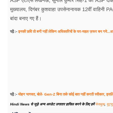
ASP एटीएस लखनऊ, सुनील कुमार सिंह-1 को ASP दक्षिणी
फूड
मुख्यालय, दिगंबर कुशवाहा उपसेनानायक 12वींं वाहिनी
सेहत
बांदा बनाए गए हैं।
ब्‍यूटी
इनकी छवि तो बनी नहीं लेकिन अधिकारियों के घर-महल ज़रूर बन गये...अ
पढ़ें :-
जॉब्स
शिक्षा
अन्य खबरें
मोहन भागवत, बोले- Gen-Z बिना तर्क कोई बात नहीं करती स्वीकार, इसलि
पढ़ें :-
Hindi News से जुड़े अन्य अपडेट लगातार हासिल करने के लिए हमें
फेसबुक
,
यूट्य