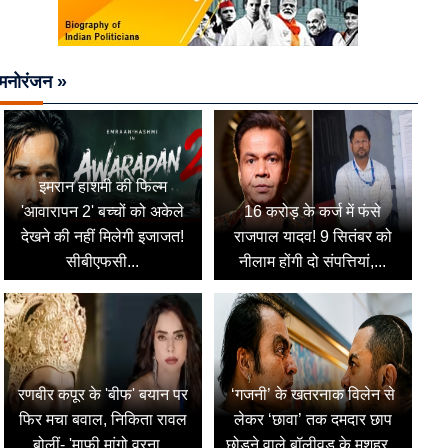
मनोरंजन »
इमरान हाशमी की फिल्म
'आवारापन 2' बच्चों को अकेले
16 करोड़ के कर्ज में फंसे
देखने की नहीं मिलेगी इजाजत!
राजपाल यादव! 9 सितंबर को
सीबीएफसी...
नीलाम होंगी दो संपत्तियां,...
रणबीर कपूर के 'बीफ' बयान पर
‘गजनी’ के खतरनाक विलेन से
फिर मचा बवाल, निकिता रावल
लेकर ‘छावा’ तक दमदार छाप
बोलीं- 'माफी मांगो वरना...
छोड़ने वाले बॉलीवुड के मशहूर...