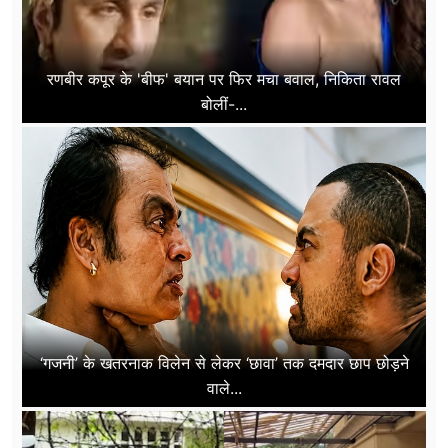
रणबीर कपूर के 'बीफ' बयान पर फिर मचा बवाल, निकिता रावल
बोलीं-...
‘गजनी’ के खतरनाक विलेन से लेकर ‘छावा’ तक दमदार छाप छोड़ने
वाले...