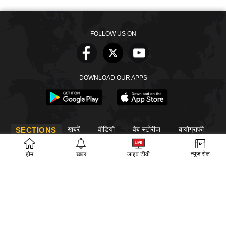
FOLLOW US ON
DOWNLOAD OUR APPS
खबरें
वीडियो
वेब स्टोरीज
बायोग्राफी
SECTIONS
ईपेपर
गूगल समाचार
न्यूज़ रील
होम
खबर
लाइव टीवी
PM Modi
CM Yogi
TRENDING TOPICS
आज का इतिहास
वायरल वीडियो
अखिलेश यादव
हमारे बारे में
संपर्क
लीडरशिप
विज्ञापन
पर्दाफाश
प्राइवेसी पॉलिसी