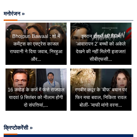
मनोरंजन »
Bhojpuri Bawaal : शो में
इमरान हाशमी की फिल्म
कमेंट्स का एक्ट्रेस काजल
'आवारापन 2' बच्चों को अकेले
राघवानी ने दिया जवाब, निरहुआ
देखने की नहीं मिलेगी इजाजत!
और...
सीबीएफसी...
16 करोड़ के कर्ज में फंसे राजपाल
रणबीर कपूर के 'बीफ' बयान पर
यादव! 9 सितंबर को नीलाम होंगी
फिर मचा बवाल, निकिता रावल
दो संपत्तियां,...
बोलीं- 'माफी मांगो वरना...
क्रिप्टोकरेंसी »