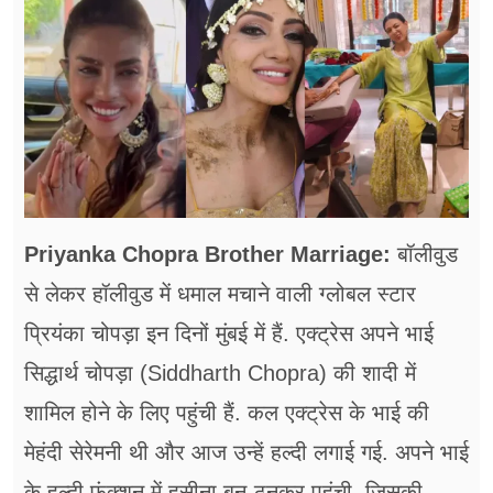
फूड
सेहत
ब्‍यूटी
जॉब्स
शिक्षा
Priyanka Chopra Brother Marriage:
बॉलीवुड
अन्य खबरें
से लेकर हॉलीवुड में धमाल मचाने वाली ग्लोबल स्टार
प्रियंका चोपड़ा इन दिनों मुंबई में हैं. एक्ट्रेस अपने भाई
सिद्धार्थ चोपड़ा (Siddharth Chopra) की शादी में
शामिल होने के लिए पहुंची हैं. कल एक्ट्रेस के भाई की
मेहंदी सेरेमनी थी और आज उन्हें हल्दी लगाई गई. अपने भाई
के हल्दी फंक्शन में हसीना बन-ठनकर पहुंची, जिसकी