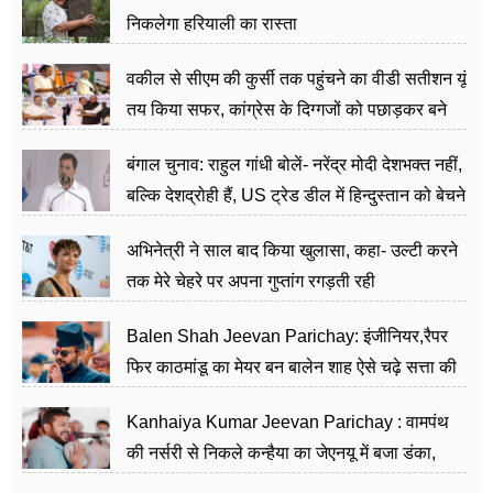
निकलेगा हरियाली का रास्ता
वकील से सीएम की कुर्सी तक पहुंचने का वीडी सतीशन यूं
तय किया सफर, कांग्रेस के दिग्गजों को पछाड़कर बने
जननेता
बंगाल चुनाव: राहुल गांधी बोलें- नरेंद्र मोदी देशभक्त नहीं,
बल्कि देशद्रोही हैं, US ट्रेड डील में हिन्दुस्तान को बेचने
का काम किया
अभिनेत्री ने साल बाद किया खुलासा, कहा- उल्टी करने
तक मेरे चेहरे पर अपना गुप्तांग रगड़ती रही
Balen Shah Jeevan Parichay: इंजीनियर,रैपर
फिर काठमांडू का मेयर बन बालेन शाह ऐसे चढ़े सत्ता की
सीढ़ियां, अब चलाएंगे नेपाल सरकार
Kanhaiya Kumar Jeevan Parichay : वामपंथ
की नर्सरी से निकले कन्हैया का जेएनयू में बजा डंका,
शिक्षा को मानते हैं समाज के बदलाव का हथियार