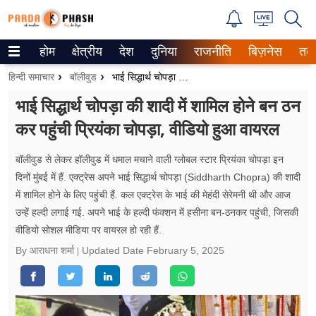
होम
क्षेत्रीय
देश
दुनिया
राजनीति
बिज़नेस
तक
Trending on Google News
हिन्दी समाचार
बॉलीवुड
भाई सिद्धार्थ चोपड़ा की शादी में शामिल होने बन ठन कर पहुंची प्रियंका चोपड़ा, वीडियो हुआ वायरल
ePaper
भाई सिद्धार्थ चोपड़ा की शादी में शामिल होने बन ठन
कर पहुंची प्रियंका चोपड़ा, वीडियो हुआ वायरल
वेब स्टोरीज
उत्तर प्रदेश
बॉलीवुड से लेकर हॉलीवुड में धमाल मचाने वाली ग्लोबल स्टार प्रियंका चोपड़ा इन
दिनों मुंबई में हैं. एक्ट्रेस अपने भाई सिद्धार्थ चोपड़ा (Siddharth Chopra) की शादी
गैलरी
में शामिल होने के लिए पहुंची हैं. कल एक्ट्रेस के भाई की मेहंदी सेरेमनी थी और आज
उन्हें हल्दी लगाई गई. अपने भाई के हल्दी फंक्शन में हसीना बन-ठनकर पहुंची, जिसकी
वीडियो
वीडियो सोशल मीडिया पर वायरल हो रही हैं.
By आराधना शर्मा
Updated Date
February 5, 2025
रिलेशनशिप
जीवन मंत्रा